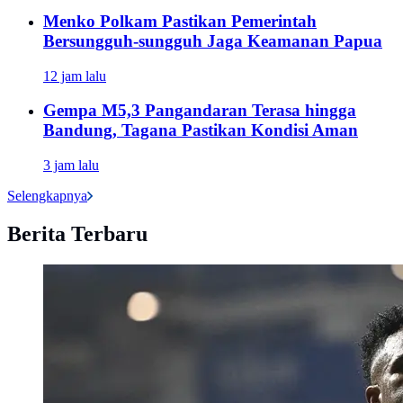
Menko Polkam Pastikan Pemerintah
Bersungguh-sungguh Jaga Keamanan Papua
12 jam lalu
Gempa M5,3 Pangandaran Terasa hingga
Bandung, Tagana Pastikan Kondisi Aman
3 jam lalu
Selengkapnya
Berita Terbaru