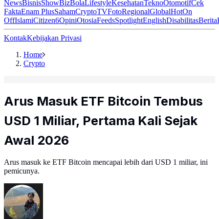
News
Bisnis
ShowBiz
Bola
Lifestyle
Kesehatan
Tekno
Otomotif
Cek
Fakta
Enam Plus
Saham
Crypto
TV
Foto
Regional
Global
Hot
On
Off
Islami
Citizen6
Opini
Otosia
Feeds
Spotlight
English
Disabilitas
Berita
Kontak
Kebijakan Privasi
Home
Crypto
Arus Masuk ETF Bitcoin Tembus
USD 1 Miliar, Pertama Kali Sejak
Awal 2026
Arus masuk ke ETF Bitcoin mencapai lebih dari USD 1 miliar, ini
pemicunya.