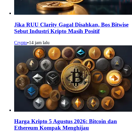
Jika RUU Clarity Gagal Disahkan, Bos Bitwise
Sebut Industri Kripto Masih Positif
Crypto
•
14 jam lalu
Harga Kripto 5 Agustus 2026: Bitcoin dan
Ethereum Kompak Menghijau