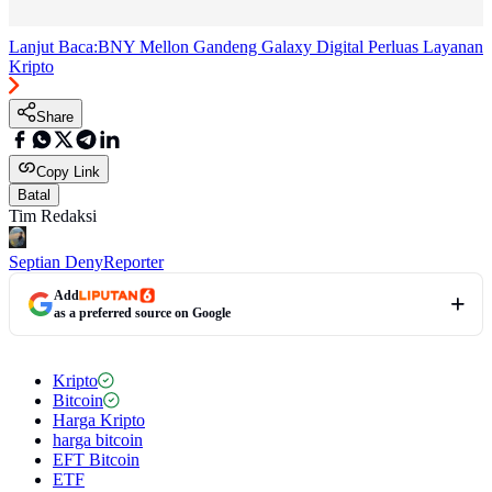
Lanjut Baca:
BNY Mellon Gandeng Galaxy Digital Perluas Layanan
Kripto
Share
Copy Link
Batal
Tim Redaksi
Septian Deny
Reporter
Add
as a preferred source on Google
Kripto
Bitcoin
Harga Kripto
harga bitcoin
EFT Bitcoin
ETF