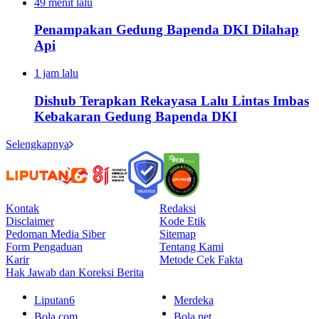
49 menit lalu
Penampakan Gedung Bapenda DKI Dilahap
Api
1 jam lalu
Dishub Terapkan Rekayasa Lalu Lintas Imbas
Kebakaran Gedung Bapenda DKI
Selengkapnya
Kontak
Redaksi
Disclaimer
Kode Etik
Pedoman Media Siber
Sitemap
Form Pengaduan
Tentang Kami
Karir
Metode Cek Fakta
Hak Jawab dan Koreksi Berita
Liputan6
Merdeka
Bola.com
Bola.net