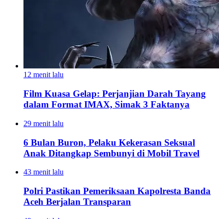
12 menit lalu
Film Kuasa Gelap: Perjanjian Darah Tayang
dalam Format IMAX, Simak 3 Faktanya
29 menit lalu
6 Bulan Buron, Pelaku Kekerasan Seksual
Anak Ditangkap Sembunyi di Mobil Travel
43 menit lalu
Polri Pastikan Pemeriksaan Kapolresta Banda
Aceh Berjalan Transparan