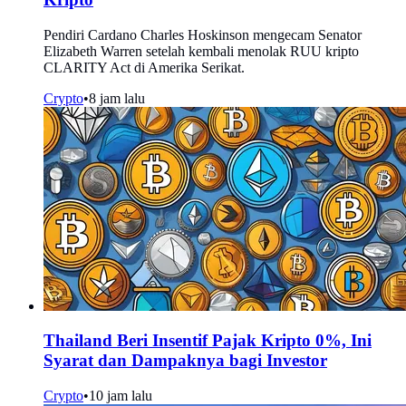
Pendiri Cardano Charles Hoskinson mengecam Senator
Elizabeth Warren setelah kembali menolak RUU kripto
CLARITY Act di Amerika Serikat.
Crypto
•
8 jam lalu
Thailand Beri Insentif Pajak Kripto 0%, Ini
Syarat dan Dampaknya bagi Investor
Crypto
•
10 jam lalu