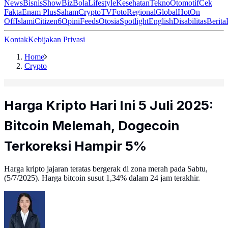
News
Bisnis
ShowBiz
Bola
Lifestyle
Kesehatan
Tekno
Otomotif
Cek
Fakta
Enam Plus
Saham
Crypto
TV
Foto
Regional
Global
Hot
On
Off
Islami
Citizen6
Opini
Feeds
Otosia
Spotlight
English
Disabilitas
Berita
Kontak
Kebijakan Privasi
Home
Crypto
Harga Kripto Hari Ini 5 Juli 2025:
Bitcoin Melemah, Dogecoin
Terkoreksi Hampir 5%
Harga kripto jajaran teratas bergerak di zona merah pada Sabtu,
(5/7/2025). Harga bitcoin susut 1,34% dalam 24 jam terakhir.