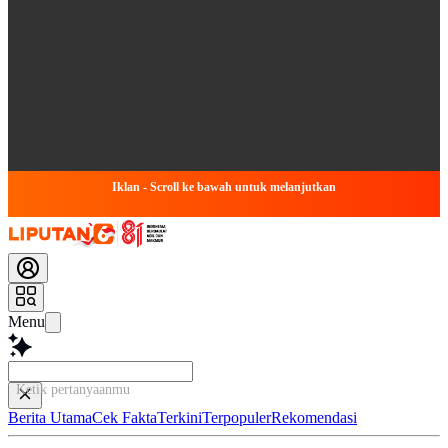
Iklan - Scroll ke bawah untuk melanjutkan
Menu
Ketik pertanyaanmu di sini...
Berita Utama
Cek Fakta
Terkini
Terpopuler
Rekomendasi