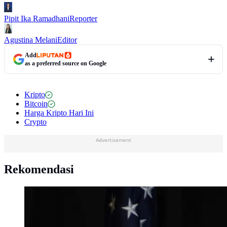
Pipit Ika Ramadhani
Reporter
Agustina Melani
Editor
Add
as a preferred source on Google
Kripto
Bitcoin
Harga Kripto Hari Ini
Crypto
Advertisement
Rekomendasi