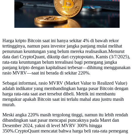
Harga kripto Bitcoin saat ini hanya sekitar 4% di bawah rekor
tertingginya, namun para investor jangka panjang mulai melihat
penurunan keuntungan yang belum mereka realisasikan.Menurut
data dari CryptoQuant, dikutip dari cryptopotato, Kamis (3/7/2025),
rata-rata keuntungan belum terealisasi bagi pemegang jangka
panjang kripto dengan kapitalisasi terbesar—dihitung menggunakan
rasio MVRV—saat ini berada di sekitar 220%.
Sebagai informasi, rasio MVRV (Market Value to Realized Value)
adalah indikator yang membandingkan harga pasar Bitcoin dengan
harga rata-rata saat aset tersebut dibeli. Metrik ini membantu
mengukur apakah Bitcoin saat ini terlalu mahal atau justru masih
murah.
Meski angka 220% masih tergolong tinggi, namun itu lebih rendah
dibandingkan saat pasar mencapai puncaknya pada Maret dan
Desember 2024, yakni di level MVRV 300% hingga
350%.CryptoQuant mencatat bahwa harga beli rata-rata pemegang