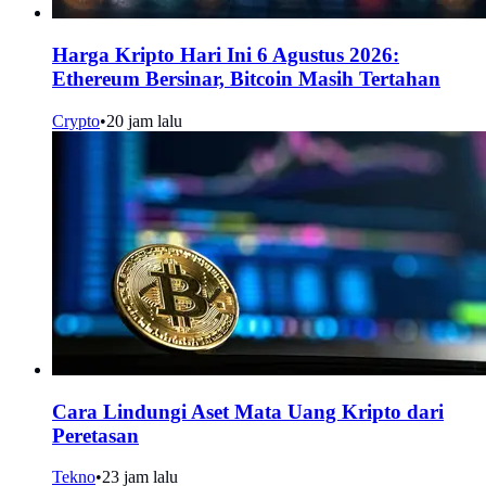
Harga Kripto Hari Ini 6 Agustus 2026:
Ethereum Bersinar, Bitcoin Masih Tertahan
Crypto
•
20 jam lalu
Cara Lindungi Aset Mata Uang Kripto dari
Peretasan
Tekno
•
23 jam lalu