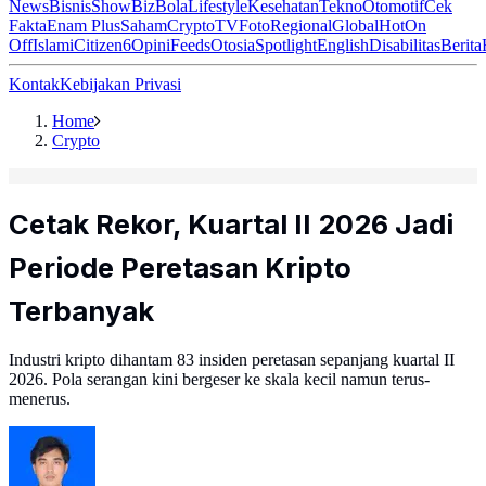
News
Bisnis
ShowBiz
Bola
Lifestyle
Kesehatan
Tekno
Otomotif
Cek
Fakta
Enam Plus
Saham
Crypto
TV
Foto
Regional
Global
Hot
On
Off
Islami
Citizen6
Opini
Feeds
Otosia
Spotlight
English
Disabilitas
Berita
Kontak
Kebijakan Privasi
Home
Crypto
Cetak Rekor, Kuartal II 2026 Jadi
Periode Peretasan Kripto
Terbanyak
Industri kripto dihantam 83 insiden peretasan sepanjang kuartal II
2026. Pola serangan kini bergeser ke skala kecil namun terus-
menerus.