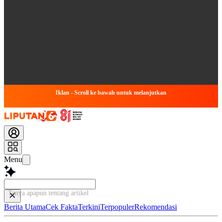
Iklan - Scroll ke bawah untuk melanjutkan
Menu
Tanya apapun tentang artikel ini...
Berita Utama
Cek Fakta
Terkini
Terpopuler
Rekomendasi