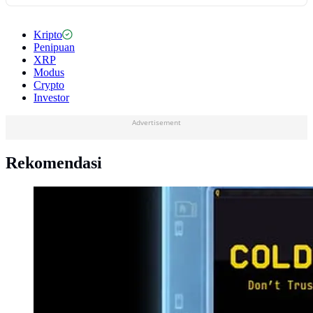
Kripto
Penipuan
XRP
Modus
Crypto
Investor
Advertisement
Rekomendasi