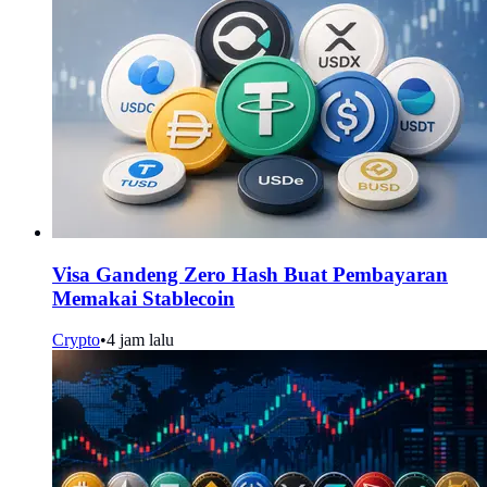
Visa Gandeng Zero Hash Buat Pembayaran
Memakai Stablecoin
Crypto
•
4 jam lalu