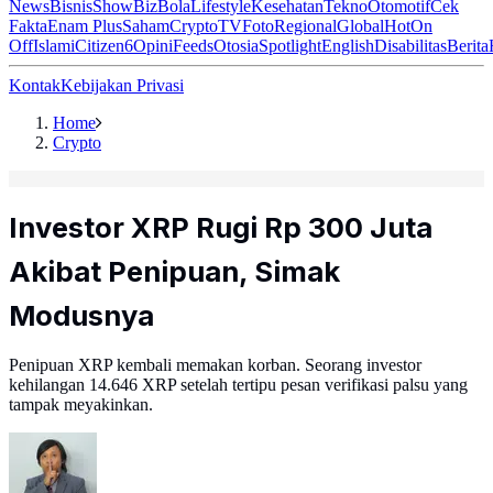
News
Bisnis
ShowBiz
Bola
Lifestyle
Kesehatan
Tekno
Otomotif
Cek
Fakta
Enam Plus
Saham
Crypto
TV
Foto
Regional
Global
Hot
On
Off
Islami
Citizen6
Opini
Feeds
Otosia
Spotlight
English
Disabilitas
Berita
Kontak
Kebijakan Privasi
Home
Crypto
Investor XRP Rugi Rp 300 Juta
Akibat Penipuan, Simak
Modusnya
Penipuan XRP kembali memakan korban. Seorang investor
kehilangan 14.646 XRP setelah tertipu pesan verifikasi palsu yang
tampak meyakinkan.