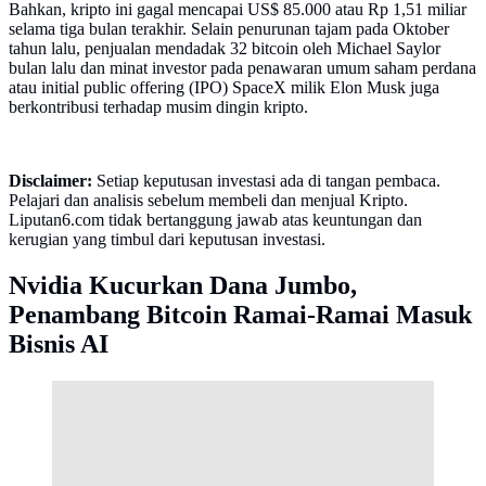
Bahkan, kripto ini gagal mencapai US$ 85.000 atau Rp 1,51 miliar
selama tiga bulan terakhir. Selain penurunan tajam pada Oktober
tahun lalu, penjualan mendadak 32 bitcoin oleh Michael Saylor
bulan lalu dan minat investor pada penawaran umum saham perdana
atau initial public offering (IPO) SpaceX milik Elon Musk juga
berkontribusi terhadap musim dingin kripto.
Disclaimer:
Setiap keputusan investasi ada di tangan pembaca.
Pelajari dan analisis sebelum membeli dan menjual Kripto.
Liputan6.com tidak bertanggung jawab atas keuntungan dan
kerugian yang timbul dari keputusan investasi.
Nvidia Kucurkan Dana Jumbo,
Penambang Bitcoin Ramai-Ramai Masuk
Bisnis AI
Markas Nvidia di Santa Clara, California. Justin
Sullivan/Getty Images/AFP