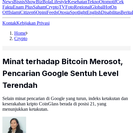
News
Bisnis
ShowBiz
Bola
Lifestyle
Kesehatan
Tekno
Otomotif
Cek
Fakta
Enam Plus
Saham
Crypto
TV
Foto
Regional
Global
Hot
On
Off
Islami
Citizen6
Opini
Feeds
Otosia
Spotlight
English
Disabilitas
Berita
Kontak
Kebijakan Privasi
Home
Crypto
Minat terhadap Bitcoin Merosot,
Pencarian Google Sentuh Level
Terendah
Selain minat pencarian di Google yang turun, indeks ketakutan dan
keserakahan kripto CoinGlass berada di posisi 21, yang
menunjukkan ketakutan.