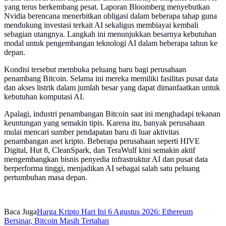
yang terus berkembang pesat. Laporan Bloomberg menyebutkan
Nvidia berencana menerbitkan obligasi dalam beberapa tahap guna
mendukung investasi terkait AI sekaligus membiayai kembali
sebagian utangnya. Langkah ini menunjukkan besarnya kebutuhan
modal untuk pengembangan teknologi AI dalam beberapa tahun ke
depan.
Kondisi tersebut membuka peluang baru bagi perusahaan
penambang Bitcoin. Selama ini mereka memiliki fasilitas pusat data
dan akses listrik dalam jumlah besar yang dapat dimanfaatkan untuk
kebutuhan komputasi AI.
Apalagi, industri penambangan Bitcoin saat ini menghadapi tekanan
keuntungan yang semakin tipis. Karena itu, banyak perusahaan
mulai mencari sumber pendapatan baru di luar aktivitas
penambangan aset kripto. Beberapa perusahaan seperti HIVE
Digital, Hut 8, CleanSpark, dan TeraWulf kini semakin aktif
mengembangkan bisnis penyedia infrastruktur AI dan pusat data
berperforma tinggi, menjadikan AI sebagai salah satu peluang
pertumbuhan masa depan.
Baca Juga
Harga Kripto Hari Ini 6 Agustus 2026: Ethereum
Bersinar, Bitcoin Masih Tertahan