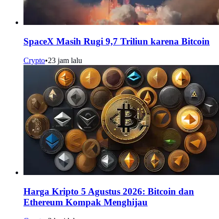
SpaceX Masih Rugi 9,7 Triliun karena Bitcoin
Crypto
•
23 jam lalu
Harga Kripto 5 Agustus 2026: Bitcoin dan
Ethereum Kompak Menghijau