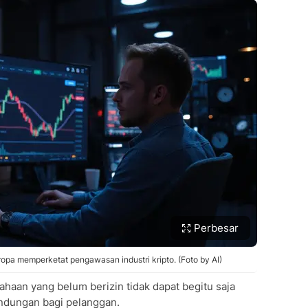
Perbesar
Eropa memperketat pengawasan industri kripto. (Foto by AI)
an yang belum berizin tidak dapat begitu saja
ndungan bagi pelanggan.