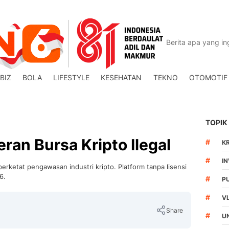
BIZ
BOLA
LIFESTYLE
KESEHATAN
TEKNO
OTOMOTIF
TOPIK
ran Bursa Kripto Ilegal
#
K
#
I
rketat pengawasan industri kripto. Platform tanpa lisensi
6.
#
P
#
V
Share
#
U