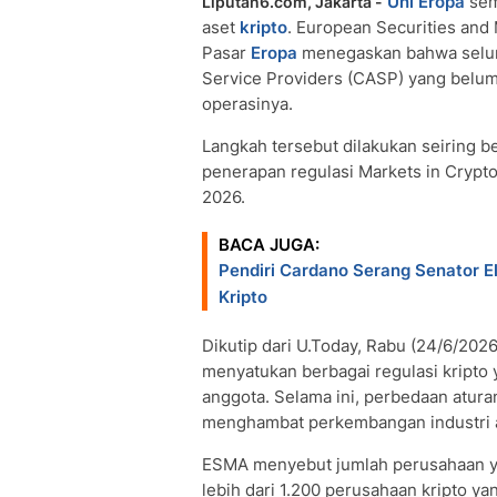
Uni Eropa
sem
Liputan6.com, Jakarta -
aset
kripto
. European Securities and 
Pasar
Eropa
menegaskan bahwa seluru
Service Providers (CASP) yang belum
operasinya.
Langkah tersebut dilakukan seiring b
penerapan regulasi Markets in Crypto
2026.
BACA JUGA:
Pendiri Cardano Serang Senator El
Kripto
Dikutip dari U.Today, Rabu (24/6/2026
menyatukan berbagai regulasi kripto
anggota. Selama ini, perbedaan atura
menghambat perkembangan industri as
ESMA menyebut jumlah perusahaan yan
lebih dari 1.200 perusahaan kripto y