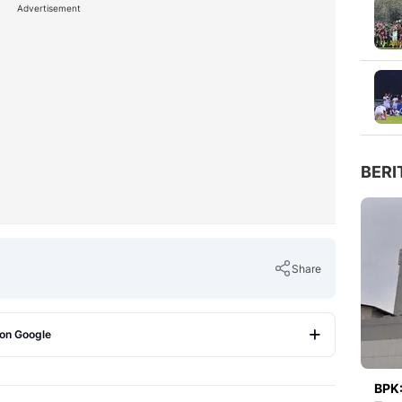
Advertisement
BERI
Share
 on Google
Copy Link
BPK: