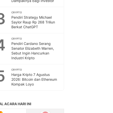
Dampaknya bagi Investor
Feeds
Feeds Liputan6: Kumpul
3
CRYPTO
Terbaru Harian
Pendiri Strategy Michael
Otosia
Saylor Raup Rp 268 Triliun
Berkat ChatGPT
Otosia
Spotlight
4
Berita Terkini, Kabar Te
CRYPTO
Pendiri Cardano Serang
Dan Dunia - Liputan6.
Senator Elizabeth Warren,
English
Sebut Ingin Hancurkan
Exploring Knowledge, T
Industri Kripto
En.Liputan6.com
Disabilitas
5
CRYPTO
Disabilitas Berita Terkini
Harga Kripto 7 Agustus
Harian, Berita Terbaru,
2026: Bitcoin dan Ethereum
Kompak Loyo
Berita
Berita Hari Ini Politik,
Health
Kabar Berita Terbaru D
Diet, Herbal Terbaik