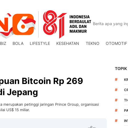
BIZ
BOLA
LIFESTYLE
KESEHATAN
TEKNO
OTOMOTIF
TOPIK
puan Bitcoin Rp 269
#
K
di Jepang
#
C
#
T
a merupakan petinggi jaringan Prince Group, organisasi
lai US$ 15 miliar.
#
P
#
I