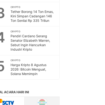
Feeds
3
CRYPTO
Feeds Liputan6: Kumpul
Tether Borong 14 Ton Emas,
Terbaru Harian
Kini Simpan Cadangan 146
Otosia
Ton Senilai Rp 335 Triliun
Otosia
Spotlight
4
CRYPTO
Berita Terkini, Kabar Te
Pendiri Cardano Serang
Senator Elizabeth Warren,
Dan Dunia - Liputan6.
Sebut Ingin Hancurkan
English
Industri Kripto
Exploring Knowledge, T
En.Liputan6.com
5
CRYPTO
Disabilitas
Harga Kripto 8 Agustus
Disabilitas Berita Terkini
2026: Bitcoin Menguat,
Harian, Berita Terbaru,
Solana Memimpin
Berita
Berita Hari Ini Politik,
Health
Kabar Berita Terbaru D
Diet, Herbal Terbaik