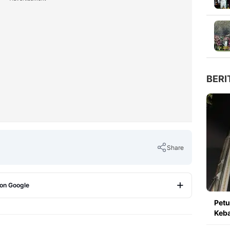
BERI
Share
 on Google
Copy Link
Pet
Keb