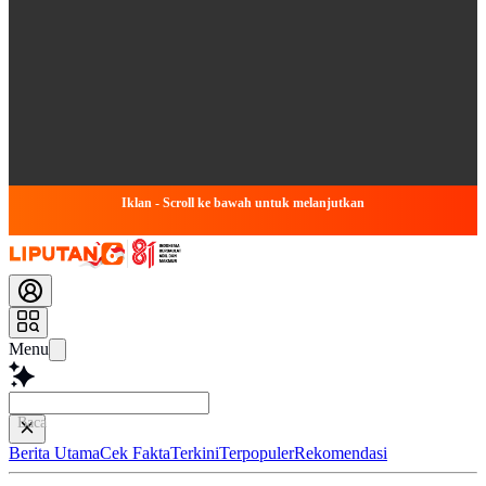
Iklan - Scroll ke bawah untuk melanjutkan
Menu
Baca lebih cepat.
Berita Utama
Cek Fakta
Terkini
Terpopuler
Rekomendasi