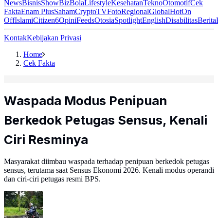
News
Bisnis
ShowBiz
Bola
Lifestyle
Kesehatan
Tekno
Otomotif
Cek
Fakta
Enam Plus
Saham
Crypto
TV
Foto
Regional
Global
Hot
On
Off
Islami
Citizen6
Opini
Feeds
Otosia
Spotlight
English
Disabilitas
Berita
Kontak
Kebijakan Privasi
Home
Cek Fakta
Waspada Modus Penipuan
Berkedok Petugas Sensus, Kenali
Ciri Resminya
Masyarakat diimbau waspada terhadap penipuan berkedok petugas
sensus, terutama saat Sensus Ekonomi 2026. Kenali modus operandi
dan ciri-ciri petugas resmi BPS.