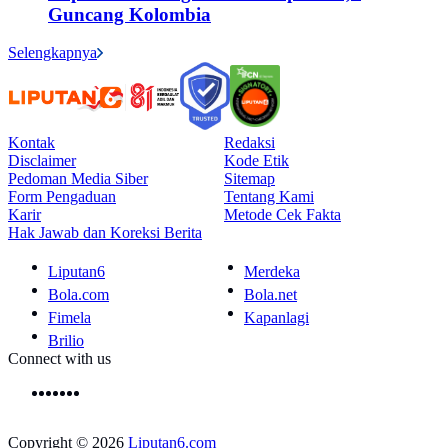
Guncang Kolombia
Selengkapnya
Kontak
Redaksi
Disclaimer
Kode Etik
Pedoman Media Siber
Sitemap
Form Pengaduan
Tentang Kami
Karir
Metode Cek Fakta
Hak Jawab dan Koreksi Berita
Liputan6
Merdeka
Bola.com
Bola.net
Fimela
Kapanlagi
Brilio
Connect with us
Copyright © 2026
Liputan6.com