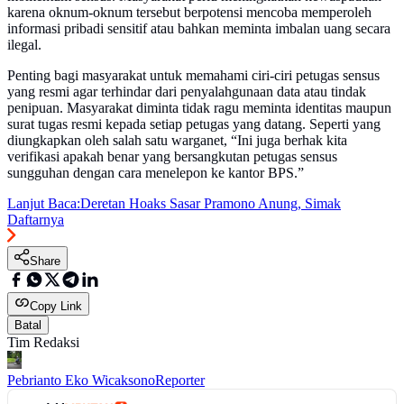
karena oknum-oknum tersebut berpotensi mencoba memperoleh
informasi pribadi sensitif atau bahkan meminta imbalan uang secara
ilegal.
Penting bagi masyarakat untuk memahami ciri-ciri petugas sensus
yang resmi agar terhindar dari penyalahgunaan data atau tindak
penipuan. Masyarakat diminta tidak ragu meminta identitas maupun
surat tugas resmi kepada setiap petugas yang datang. Seperti yang
diungkapkan oleh salah satu warganet, “Ini juga berhak kita
verifikasi apakah benar yang bersangkutan petugas sensus
sungguhan dengan cara menelepon ke kantor BPS.”
Lanjut Baca:
Deretan Hoaks Sasar Pramono Anung, Simak
Daftarnya
Share
Copy Link
Batal
Tim Redaksi
Pebrianto Eko Wicaksono
Reporter