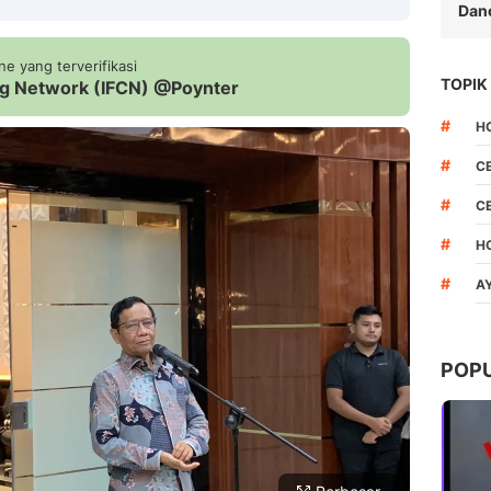
Dan
e yang terverifikasi
TOPIK
ing Network (IFCN) @Poynter
Copy Link
#
H
#
C
#
C
#
H
#
A
POP