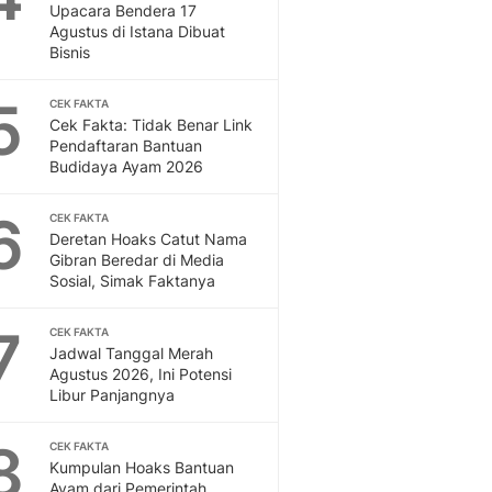
Sport
Upacara Bendera 17
Berita Bola Terkini, Ja
Agustus di Istana Dibuat
Bisnis
Klasemen, Hasil Liga
5
CEK FAKTA
Cek Fakta: Tidak Benar Link
Pendaftaran Bantuan
Budidaya Ayam 2026
6
CEK FAKTA
Deretan Hoaks Catut Nama
Gibran Beredar di Media
Sosial, Simak Faktanya
7
CEK FAKTA
Jadwal Tanggal Merah
Agustus 2026, Ini Potensi
Libur Panjangnya
8
CEK FAKTA
Kumpulan Hoaks Bantuan
Ayam dari Pemerintah