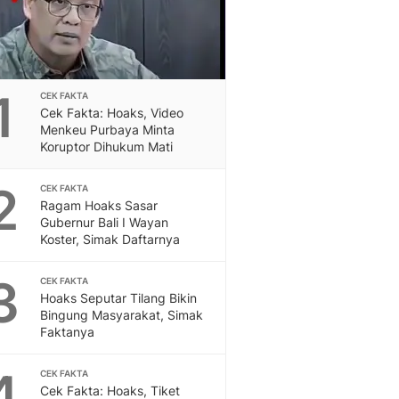
Feeds
Feeds Liputan6: Kumpul
Terbaru Harian
Otosia
1
Otosia
CEK FAKTA
Cek Fakta: Hoaks, Video
Spotlight
Menkeu Purbaya Minta
Berita Terkini, Kabar Te
Koruptor Dihukum Mati
Dan Dunia - Liputan6.
English
2
CEK FAKTA
Exploring Knowledge, T
Ragam Hoaks Sasar
En.Liputan6.com
Gubernur Bali I Wayan
Disabilitas
Koster, Simak Daftarnya
Disabilitas Berita Terkini
3
Harian, Berita Terbaru,
CEK FAKTA
Hoaks Seputar Tilang Bikin
Berita
Bingung Masyarakat, Simak
Berita Hari Ini Politik,
Faktanya
Health
Kabar Berita Terbaru D
4
CEK FAKTA
Diet, Herbal Terbaik
Cek Fakta: Hoaks, Tiket