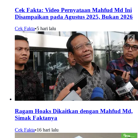
Cek Fakta: Video Pernyataan Mahfud Md Ini
Disampaikan pada Agustus 2025, Bukan 2026
Cek Fakta
•
5 hari lalu
Ragam Hoaks Dikaitkan dengan Mahfud Md,
Simak Faktanya
Cek Fakta
•
16 hari lalu