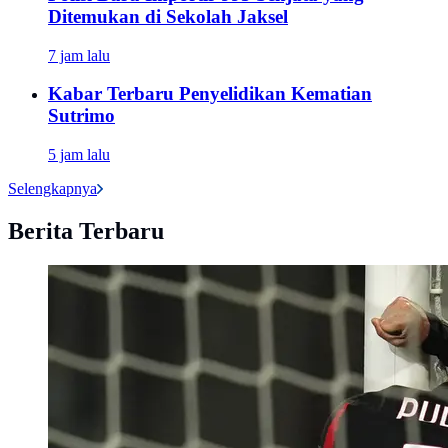
Ditemukan di Sekolah Jaksel
7 jam lalu
Kabar Terbaru Penyelidikan Kematian
Sutrimo
5 jam lalu
Selengkapnya
Berita Terbaru