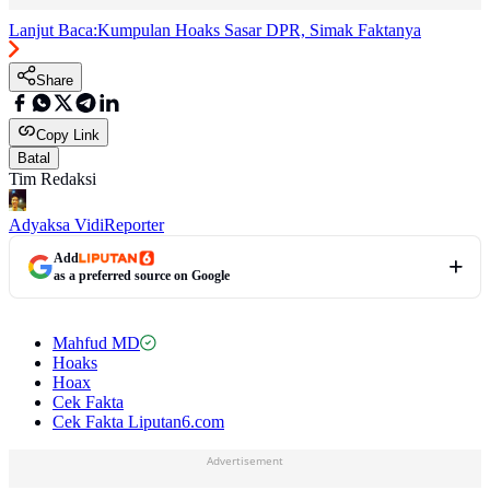
Lanjut Baca:
Kumpulan Hoaks Sasar DPR, Simak Faktanya
Share
Copy Link
Batal
Tim Redaksi
Adyaksa Vidi
Reporter
Add
as a preferred source on Google
Mahfud MD
Hoaks
Hoax
Cek Fakta
Cek Fakta Liputan6.com
Advertisement