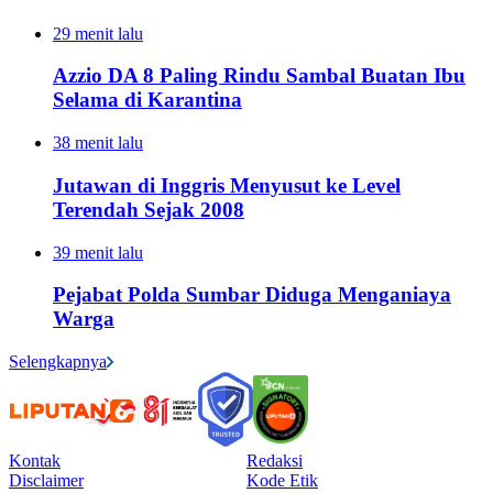
29 menit lalu
Azzio DA 8 Paling Rindu Sambal Buatan Ibu
Selama di Karantina
38 menit lalu
Jutawan di Inggris Menyusut ke Level
Terendah Sejak 2008
39 menit lalu
Pejabat Polda Sumbar Diduga Menganiaya
Warga
Selengkapnya
Kontak
Redaksi
Disclaimer
Kode Etik