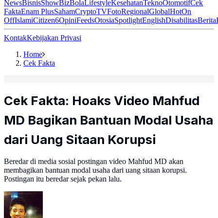
News
Bisnis
ShowBiz
Bola
Lifestyle
Kesehatan
Tekno
Otomotif
Cek
Fakta
Enam Plus
Saham
Crypto
TV
Foto
Regional
Global
Hot
On
Off
Islami
Citizen6
Opini
Feeds
Otosia
Spotlight
English
Disabilitas
Berita
Kontak
Kebijakan Privasi
Home
Cek Fakta
Cek Fakta: Hoaks Video Mahfud
MD Bagikan Bantuan Modal Usaha
dari Uang Sitaan Korupsi
Beredar di media sosial postingan video Mahfud MD akan
membagikan bantuan modal usaha dari uang sitaan korupsi.
Postingan itu beredar sejak pekan lalu.