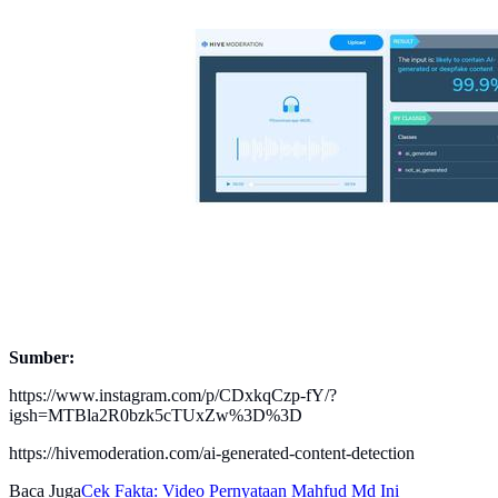
Sumber:
https://www.instagram.com/p/CDxkqCzp-fY/?
igsh=MTBla2R0bzk5cTUxZw%3D%3D
https://hivemoderation.com/ai-generated-content-detection
Baca Juga
Cek Fakta: Video Pernyataan Mahfud Md Ini