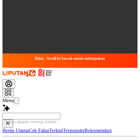
Iklan - Scroll ke bawah untuk melanjutkan
Menu
Tanya apapun tentang artikel ini...
Berita Utama
Cek Fakta
Terkini
Terpopuler
Rekomendasi