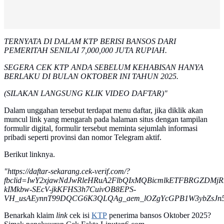
TERNYATA DI DALAM KTP BERISI BANSOS DARI
PEMERITAH SENILAI 7,000,000 JUTA RUPIAH.
SEGERA CEK KTP ANDA SEBELUM KEHABISAN HANYA
BERLAKU DI BULAN OKTOBER INI TAHUN 2025.
(SILAKAN LANGSUNG KLIK VIDEO DAFTAR)"
Dalam unggahan tersebut terdapat menu daftar, jika diklik akan
muncul link yang mengarah pada halaman situs dengan tampilan
formulir digital, formulir tersebut meminta sejumlah informasi
pribadi seperti provinsi dan nomor Telegram aktif.
Berikut linknya.
"https://daftar-sekarang.cek-verif.com/?
fbclid=IwY2xjawNdJwRleHRuA2FlbQIxMQBicmlkETFBRGZDM
kIMkbw-SEcV-jkKFHS3h7CuivOB8EPS-
VH_usAEynnT99DQCG6K3QLQAg_aem_lOZgYcGPB1W3ybZsJn
Benarkah klaim
link
cek isi
KTP
penerima bansos Oktober 2025?