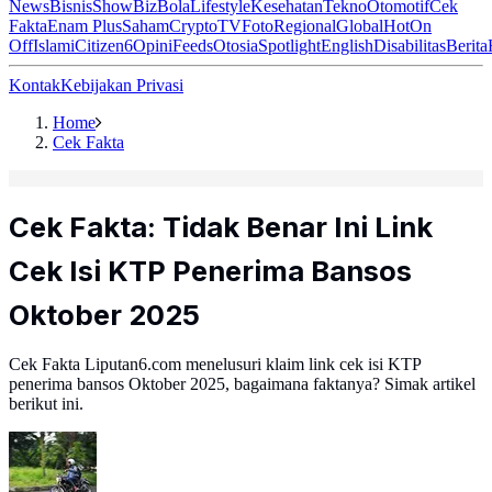
News
Bisnis
ShowBiz
Bola
Lifestyle
Kesehatan
Tekno
Otomotif
Cek
Fakta
Enam Plus
Saham
Crypto
TV
Foto
Regional
Global
Hot
On
Off
Islami
Citizen6
Opini
Feeds
Otosia
Spotlight
English
Disabilitas
Berita
Kontak
Kebijakan Privasi
Home
Cek Fakta
Cek Fakta: Tidak Benar Ini Link
Cek Isi KTP Penerima Bansos
Oktober 2025
Cek Fakta Liputan6.com menelusuri klaim link cek isi KTP
penerima bansos Oktober 2025, bagaimana faktanya? Simak artikel
berikut ini.