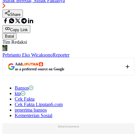
Marak Beredar, Simak Faktanya
Share
Copy Link
Batal
Tim Redaksi
Pebrianto Eko Wicaksono
Reporter
Add
as a preferred source on Google
Bansos
ktp
Cek Fakta
Cek Fakta Liputan6.com
penerima bansos
Kementerian Sosial
Advertisement