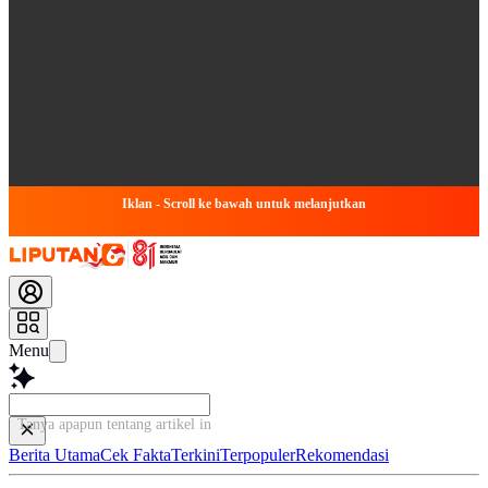
Iklan - Scroll ke bawah untuk melanjutkan
Menu
Tanya apapun tentang artikel ini...
Berita Utama
Cek Fakta
Terkini
Terpopuler
Rekomendasi