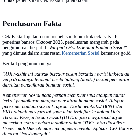
Simak penelusuran Cek Fakta Liputan6.com.
Penelusuran Fakta
Cek Fakta Liputan6.com menelusuri klaim link cek isi KTP
penerima bansos Oktober 2025, penelusuran mengarah pada
pengumuman berjudul
"Waspada Hoaks terkait Bantuan Sosial"
yang dimuat dalam situs resmi
Kementerian Sosial
kemensos.go.id.
Berikut pengumumannya:
"Akhir-akhir ini banyak beredar pesan berantau berisi link/tautan
yang di dalanya terdapat berita bohong (hoaks) terkait pencairan
dan/atau pendaftaran bantuan sosial.
Kementerian Sosial tidak pernah membuat situs ataupun tautan
terkait pendaftaran maupun pencairan bantuan sosial. Adapun
penerima bantuan sosial Program Kartu Sembako/ BPNT dan
PKH adalah masyarakat yang telah terdaftar ke dalam Data
Terpadu Kesejahteraan Sosial (DTKS), jika masyarakat layak
menerima namun belum terdaftar dalam DTKS, bisa diusulkan
Pemerintah Daerah atau mengajukan melalui Aplikasi Cek Bansos
di menu Usul-Sanggah."