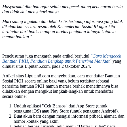
Masyarakat diimbau agar selalu mengecek ulang kebenaran berita
dan tidak ikut menyebarkannya.
Mari saling ingatkan dan lebih kritis terhadap informasi yang tidak
dikeluarkan secara resmi oleh Kementerian Sosial RI agar kita
terhindar dari hoaks maupun modus penipuan lainnya katanya
menambahkan."
Penelusuran juga mengarah pada artikel berjudul
"Cara Mengecek
Bantuan PKH, Panduan Lengkap untuk Penerima Manfaat"
yang
dimuat situs Liputan6.com, pada 2 Oktober 2024.
Artikel situs Liputan6.com menyebutkan, cara mendaftar Bantuan
Sosial PKH secara online bagi yang belum terdaftar sebagai
penerima bantuan PKH namun merasa berhak menerimanya bisa
dilakukan dengan mengikut langkah-langkah untuk mendaftar
secara online:
Unduh aplikasi "Cek Bansos" dari App Store (untuk
pengguna iOS) atau Play Store (untuk pengguna Android).
Buat akun baru dengan mengisi informasi pribadi, alamat, dan
nomor kontak yang aktif.
Setelah berhasil masuk, pilih menu "Daftar Usulan" pada