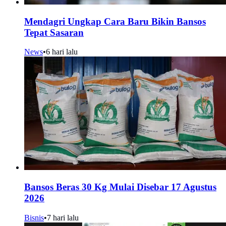
Mendagri Ungkap Cara Baru Bikin Bansos
Tepat Sasaran
News
•
6 hari lalu
Bansos Beras 30 Kg Mulai Disebar 17 Agustus
2026
Bisnis
•
7 hari lalu