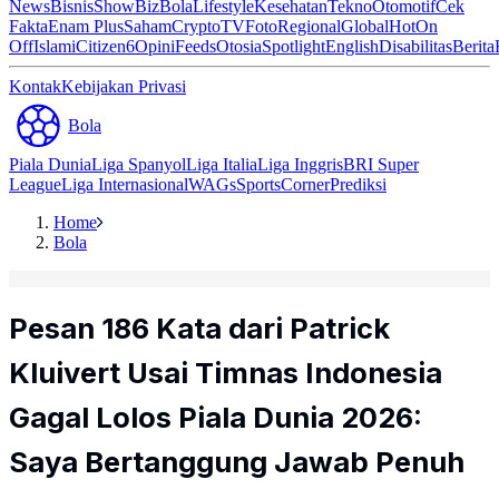
News
Bisnis
ShowBiz
Bola
Lifestyle
Kesehatan
Tekno
Otomotif
Cek
Fakta
Enam Plus
Saham
Crypto
TV
Foto
Regional
Global
Hot
On
Off
Islami
Citizen6
Opini
Feeds
Otosia
Spotlight
English
Disabilitas
Berita
Kontak
Kebijakan Privasi
Bola
Piala Dunia
Liga Spanyol
Liga Italia
Liga Inggris
BRI Super
League
Liga Internasional
WAGs
Sports
Corner
Prediksi
Home
Bola
Pesan 186 Kata dari Patrick
Kluivert Usai Timnas Indonesia
Gagal Lolos Piala Dunia 2026:
Saya Bertanggung Jawab Penuh