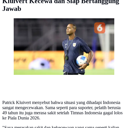
Kluivert Kecewa dan Siap Bertanggung
Jawab
Pelatih Timnas Indonesia, Patrick Kluivert, memimpin
latihan resmi menjelang FIFA Matchday melawan
Chinese Taipei di Stadion Gelora Bung Tomo,
Surabaya, Kamis (04/09/2025). (Bola.com/Abdul Aziz)
Patrick Kluivert menyebut bahwa situasi yang dihadapi Indonesia
sangat mengecewakan. Sama seperti para suporter, pelatih berusia
49 tahun itu juga merasa sakit setelah Timnas Indonesia gagal lolos
ke Piala Dunia 2026.
"Saya merasakan sakit dan kekecewaan yang sama seperti kalian.