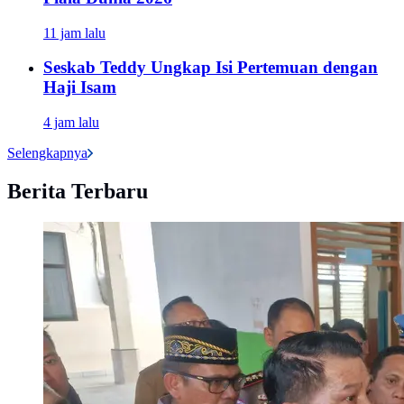
11 jam lalu
Seskab Teddy Ungkap Isi Pertemuan dengan
Haji Isam
4 jam lalu
Selengkapnya
Berita Terbaru