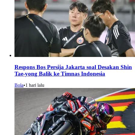
Respons Bos Persija Jakarta soal Desakan Shin
Tae-yong Balik ke Timnas Indonesia
Bola
•
1 hari lalu