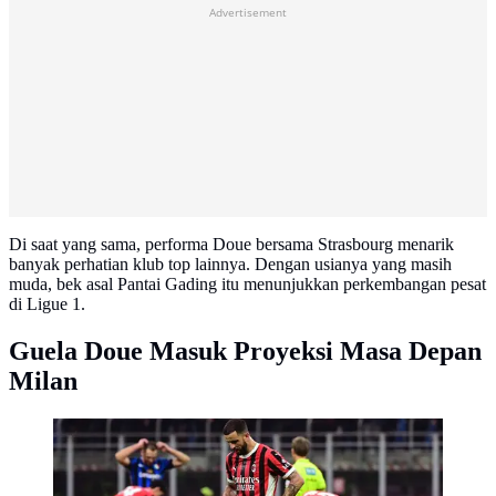
Advertisement
Di saat yang sama, performa Doue bersama Strasbourg menarik
banyak perhatian klub top lainnya. Dengan usianya yang masih
muda, bek asal Pantai Gading itu menunjukkan perkembangan pesat
di Ligue 1.
Guela Doue Masuk Proyeksi Masa Depan
Milan
Bek AC Milan asal Inggris Kyle Walker tampak putus
asa di akhir pertandingan sepak bola Seri A Italia antara
AC Milan dan Inter di stadion San Siro di Milan, pada
2 Februari 2025.PIERO CRUCIATTI / AFP