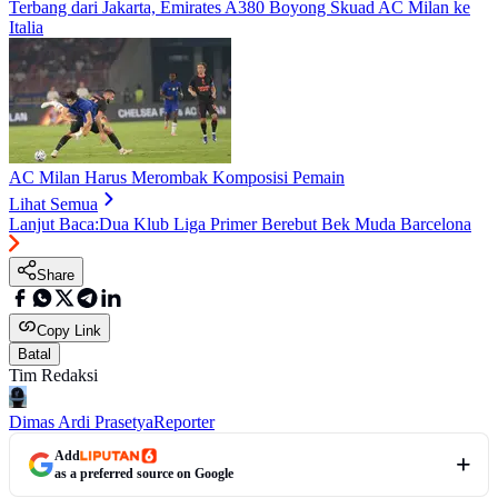
Terbang dari Jakarta, Emirates A380 Boyong Skuad AC Milan ke
Italia
AC Milan Harus Merombak Komposisi Pemain
Lihat Semua
Lanjut Baca:
Dua Klub Liga Primer Berebut Bek Muda Barcelona
Share
Copy Link
Batal
Tim Redaksi
Dimas Ardi Prasetya
Reporter
Add
as a preferred source on Google