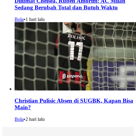
Dilumat Chelsea, Ruben Amorim: AC Milan
Sedang Berubah Total dan Butuh Waktu
Bola
•
1 hari lalu
Christian Pulisic Absen di SUGBK, Kapan Bisa
Main?
Bola
•
2 hari lalu