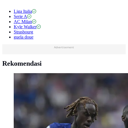
Liga Italia
Serie A
AC Milan
Kyle Walker
Strasbourg
guela doue
Advertisement
Rekomendasi