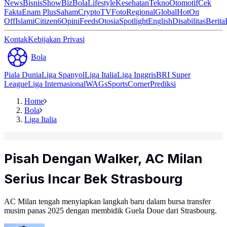
News
Bisnis
ShowBiz
Bola
Lifestyle
Kesehatan
Tekno
Otomotif
Cek
Fakta
Enam Plus
Saham
Crypto
TV
Foto
Regional
Global
Hot
On
Off
Islami
Citizen6
Opini
Feeds
Otosia
Spotlight
English
Disabilitas
Berita
Kontak
Kebijakan Privasi
Bola
Piala Dunia
Liga Spanyol
Liga Italia
Liga Inggris
BRI Super
League
Liga Internasional
WAGs
Sports
Corner
Prediksi
Home
Bola
Liga Italia
Pisah Dengan Walker, AC Milan
Serius Incar Bek Strasbourg
AC Milan tengah menyiapkan langkah baru dalam bursa transfer
musim panas 2025 dengan membidik Guela Doue dari Strasbourg.