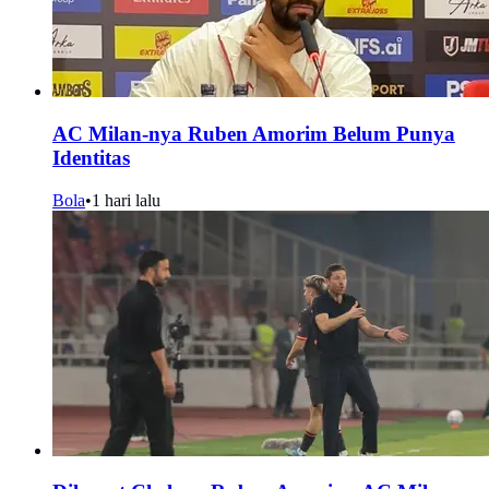
AC Milan-nya Ruben Amorim Belum Punya
Identitas
Bola
•
1 hari lalu