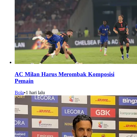
AC Milan Harus Merombak Komposisi
Pemain
Bola
•
1 hari lalu