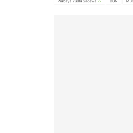
Purbaya Yudhi Sadewa
BGN
MB