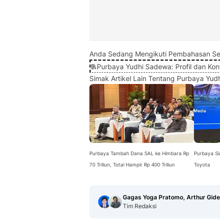
Anda Sedang Mengikuti Pembahasan Se
Purbaya Yudhi Sadewa: Profil dan Kont
Simak Artikel Lain Tentang Purbaya Yudh
Purbaya Tambah Dana SAL ke Himbara Rp
Purbaya Si
70 Triliun, Total Hampir Rp 400 Triliun
Toyota
Gagas Yoga Pratomo, Arthur Gid
Tim Redaksi