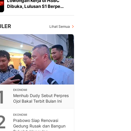
Lowongan Kerja di HSBC
Feeds
Dibuka, Lulusan S1 Berpe…
Feeds Liputan6: Kumpul
Terbaru Harian
Otosia
ULER
Lihat Semua
Otosia
Spotlight
Berita Terkini, Kabar Te
Dan Dunia - Liputan6.
English
Exploring Knowledge, T
En.Liputan6.com
Disabilitas
Disabilitas Berita Terkini
1
EKONOMI
Harian, Berita Terbaru,
Menhub Dudy Sebut Perpres
Berita
Ojol Bakal Terbit Bulan Ini
Berita Hari Ini Politik,
Health
2
EKONOMI
Kabar Berita Terbaru D
Prabowo Siap Renovasi
Diet, Herbal Terbaik
Gedung Rusak dan Bangun