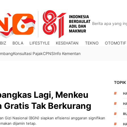
BIZ
BOLA
LIFESTYLE
KESEHATAN
TEKNO
OTOMOTIF
Tambang
Konsultasi Pajak
CPNS
Info Kementan
TOPIK
angkas Lagi, Menkeu
#
HA
 Gratis Tak Berkurang
#
H
#
R
Gizi Nasional (BGN) siapkan efisiensi anggaran signifikan
 makan dijamin tetap.
#
H