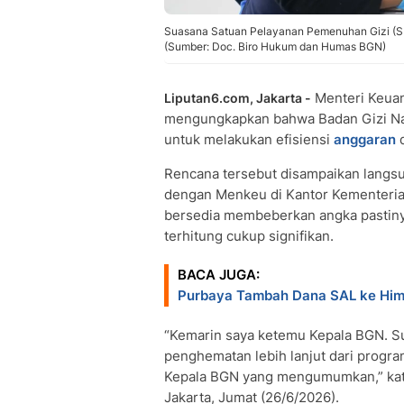
Suasana Satuan Pelayanan Pemenuhan Gizi (S
(Sumber: Doc. Biro Hukum dan Humas BGN)
Menteri Keua
Liputan6.com, Jakarta -
mengungkapkan bahwa Badan Gizi Na
untuk melakukan efisiensi
anggaran
d
Rencana tersebut disampaikan langs
dengan Menkeu di Kantor Kementeria
bersedia membeberkan angka pastinya
terhitung cukup signifikan.
BACA JUGA:
Purbaya Tambah Dana SAL ke Himba
“Kemarin saya ketemu Kepala BGN. Su
penghematan lebih lanjut dari program
Kepala BGN yang mengumumkan,” kata 
Jakarta, Jumat (26/6/2026).