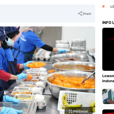
#
L
Share
INFO
Copy Link
Lowong
Indone
Perbesar