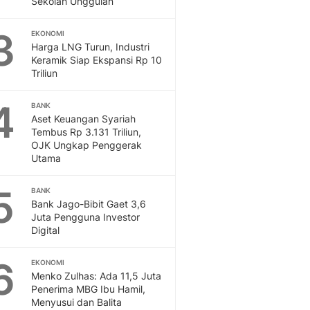
Sekolah Unggulan
Sport
Berita Bola Terkini, Ja
3
Klasemen, Hasil Liga
EKONOMI
Harga LNG Turun, Industri
Keramik Siap Ekspansi Rp 10
Triliun
4
BANK
Aset Keuangan Syariah
Tembus Rp 3.131 Triliun,
OJK Ungkap Penggerak
Utama
5
BANK
Bank Jago-Bibit Gaet 3,6
Juta Pengguna Investor
Digital
6
EKONOMI
Menko Zulhas: Ada 11,5 Juta
Penerima MBG Ibu Hamil,
Menyusui dan Balita