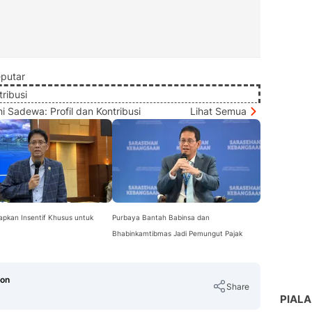
putar
ribusi
i Sadewa: Profil dan Kontribusi
Lihat Semua
apkan Insentif Khusus untuk
Purbaya Bantah Babinsa dan
Bhabinkamtibmas Jadi Pemungut Pajak
eon
Share
PIALA