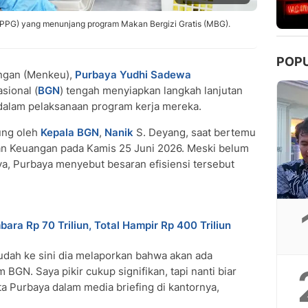
PPG) yang menunjang program Makan Bergizi Gratis (MBG).
POP
ngan (Menkeu),
Purbaya Yudhi Sadewa
sional (
BGN
) tengah menyiapkan langkah lanjutan
alam pelaksanaan program kerja mereka.
ung oleh
Kepala BGN
,
Nanik
S. Deyang, saat bertemu
n Keuangan pada Kamis 25 Juni 2026. Meski belum
, Purbaya menyebut besaran efisiensi tersebut
ra Rp 70 Triliun, Total Hampir Rp 400 Triliun
dah ke sini dia melaporkan bahwa akan ada
 BGN. Saya pikir cukup signifikan, tapi nanti biar
Purbaya dalam media briefing di kantornya,