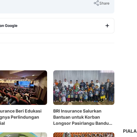
Share
 on Google
Copy Link
surance Beri Edukasi
BRI Insurance Salurkan
gnya Perlindungan
Bantuan untuk Korban
ial
Longsor Pasirlangu Bandung
Barat
PIALA