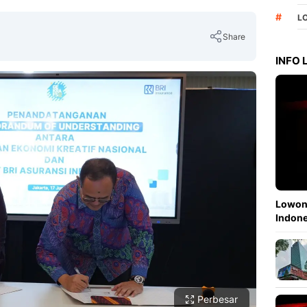
#
L
Share
INFO
Copy Link
Lowong
Indone
Perbesar