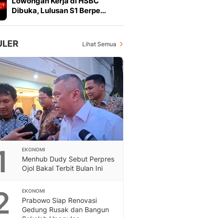
Lowongan Kerja di HSBC
Feeds
Dibuka, Lulusan S1 Berpe…
Feeds Liputan6: Kumpul
Terbaru Harian
Otosia
ULER
Lihat Semua
Otosia
Spotlight
Berita Terkini, Kabar Te
Dan Dunia - Liputan6.
English
Exploring Knowledge, T
En.Liputan6.com
Disabilitas
Disabilitas Berita Terkini
1
EKONOMI
Harian, Berita Terbaru,
Menhub Dudy Sebut Perpres
Berita
Ojol Bakal Terbit Bulan Ini
Berita Hari Ini Politik,
Health
2
EKONOMI
Kabar Berita Terbaru D
Prabowo Siap Renovasi
Diet, Herbal Terbaik
Gedung Rusak dan Bangun