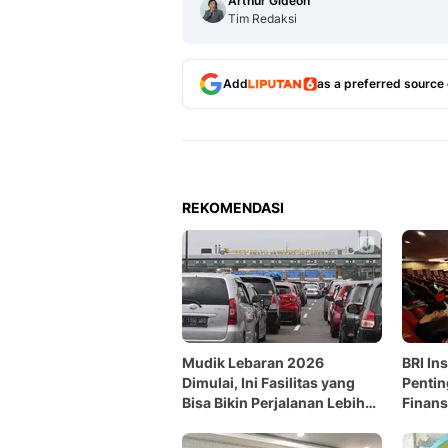
Arthur Gideon
Tim Redaksi
Add
as a preferred source
REKOMENDASI
Mudik Lebaran 2026
BRI In
Dimulai, Ini Fasilitas yang
Pentin
Bisa Bikin Perjalanan Lebih
Finans
Tenang