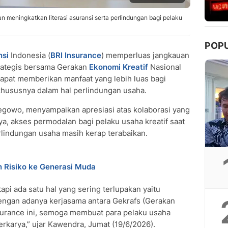
n meningkatkan literasi asuransi serta perlindungan bagi pelaku
POP
nsi
Indonesia (
BRI Insurance
) memperluas jangkauan
trategis bersama Gerakan
Ekonomi Kreatif
Nasional
 dapat memberikan manfaat yang lebih luas bagi
 khususnya dalam hal perlindungan usaha.
Legowo, menyampaikan apresiasi atas kolaborasi yang
ya, akses permodalan bagi pelaku usaha kreatif saat
rlindungan usaha masih kerap terabaikan.
n Risiko ke Generasi Muda
api ada satu hal yang sering terlupakan yaitu
dengan adanya kerjasama antara Gekrafs (Gerakan
nsurance ini, semoga membuat para pelaku usaha
rkarya,” ujar Kawendra, Jumat (19/6/2026).