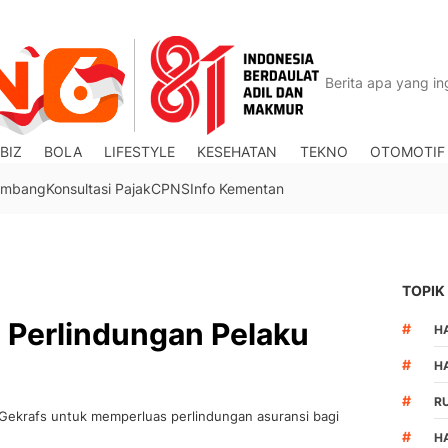
BIZ
BOLA
LIFESTYLE
KESEHATAN
TEKNO
OTOMOTIF
Tambang
Konsultasi Pajak
CPNS
Info Kementan
TOPIK
i Perlindungan Pelaku
#
HA
#
H
#
R
 Gekrafs untuk memperluas perlindungan asuransi bagi
#
H