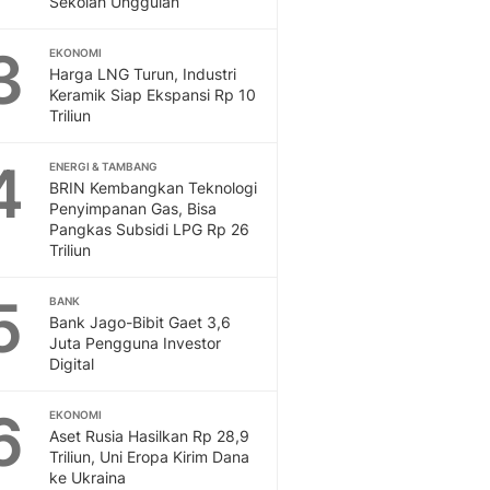
Sekolah Unggulan
Sport
Berita Bola Terkini, Ja
3
Klasemen, Hasil Liga
EKONOMI
Harga LNG Turun, Industri
Keramik Siap Ekspansi Rp 10
Triliun
4
ENERGI & TAMBANG
BRIN Kembangkan Teknologi
Penyimpanan Gas, Bisa
Pangkas Subsidi LPG Rp 26
Triliun
5
BANK
Bank Jago-Bibit Gaet 3,6
Juta Pengguna Investor
Digital
6
EKONOMI
Aset Rusia Hasilkan Rp 28,9
Triliun, Uni Eropa Kirim Dana
ke Ukraina