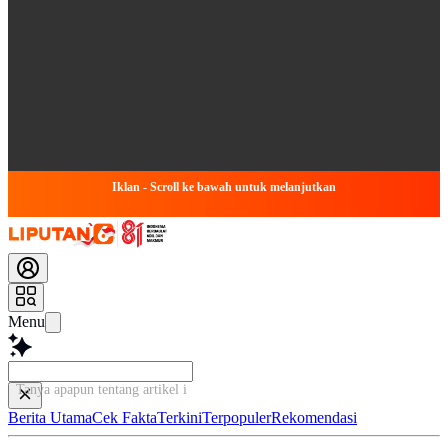
Iklan - Scroll ke bawah untuk melanjutkan
Menu
Tanya apapun tentang artikel ini...
Berita Utama
Cek Fakta
Terkini
Terpopuler
Rekomendasi