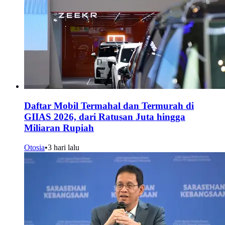
Daftar Mobil Termahal dan Termurah di
GIIAS 2026, dari Ratusan Juta hingga
Miliaran Rupiah
Otosia
•
3 hari lalu