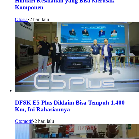
Hindari Kesalahan yang Bisa Merusak
Komponen
Otosia
•
2 hari lalu
DFSK E5 Plus Diklaim Bisa Tempuh 1.400
Km, Ini Rahasiannya
Otomotif
•
2 hari lalu