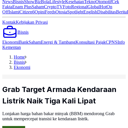
News
Bisnis
ShowBiz
Bola
Lifestyle
Kesehatan
Tekno
Otomotif
Cek
Fakta
Enam Plus
Saham
Crypto
TV
Foto
Regional
Global
Hot
On
Off
Islami
Citizen6
Opini
Feeds
Otosia
Spotlight
English
Disabilitas
Berita
Kontak
Kebijakan Privasi
Bisnis
Ekonomi
Bank
Saham
Energi & Tambang
Konsultasi Pajak
CPNS
Info
Kementan
Home
Bisnis
Ekonomi
Grab Target Armada Kendaraan
Listrik Naik Tiga Kali Lipat
Lonjakan harga bahan bakar minyak (BBM) mendorong Grab
untuk mempercepat transisi ke kendaraan listrik.