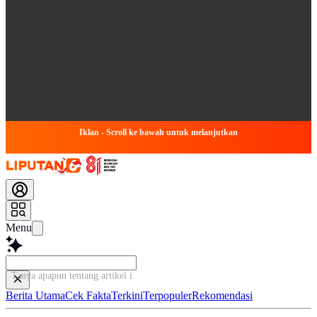
Iklan - Scroll ke bawah untuk melanjutkan
Menu
Tanya apapun tentang artikel ini...
Berita Utama
Cek Fakta
Terkini
Terpopuler
Rekomendasi