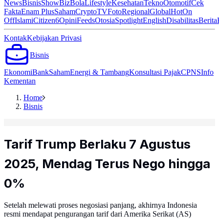
News
Bisnis
ShowBiz
Bola
Lifestyle
Kesehatan
Tekno
Otomotif
Cek
Fakta
Enam Plus
Saham
Crypto
TV
Foto
Regional
Global
Hot
On
Off
Islami
Citizen6
Opini
Feeds
Otosia
Spotlight
English
Disabilitas
Berita
Kontak
Kebijakan Privasi
Bisnis
Ekonomi
Bank
Saham
Energi & Tambang
Konsultasi Pajak
CPNS
Info
Kementan
Home
Bisnis
Tarif Trump Berlaku 7 Agustus
2025, Mendag Terus Nego hingga
0%
Setelah melewati proses negosiasi panjang, akhirnya Indonesia
resmi mendapat pengurangan tarif dari Amerika Serikat (AS)