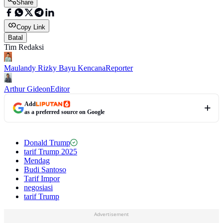
Share
Copy Link
Batal
Tim Redaksi
Maulandy Rizky Bayu Kencana
Reporter
Arthur Gideon
Editor
Add
as a preferred source on Google
Donald Trump
tarif Trump 2025
Mendag
Budi Santoso
Tarif Impor
negosiasi
tarif Trump
Advertisement