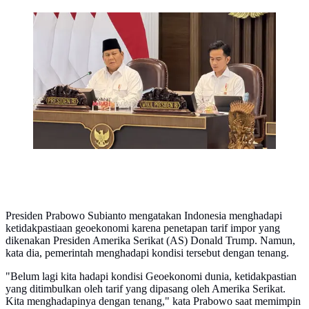
Presiden Prabowo Subianto menggelar sidang kabinet
paripurna ke-8 bersama jajaran menteri dan kepala
badan di Kantor Presiden Jakarta, Rabu (6/8/2025).
(Foto:Liputan6.com/Lizsa Egeham).
Presiden Prabowo Subianto mengatakan Indonesia menghadapi
ketidakpastiaan geoekonomi karena penetapan tarif impor yang
dikenakan Presiden Amerika Serikat (AS) Donald Trump. Namun,
kata dia, pemerintah menghadapi kondisi tersebut dengan tenang.
"Belum lagi kita hadapi kondisi Geoekonomi dunia, ketidakpastian
yang ditimbulkan oleh tarif yang dipasang oleh Amerika Serikat.
Kita menghadapinya dengan tenang," kata Prabowo saat memimpin