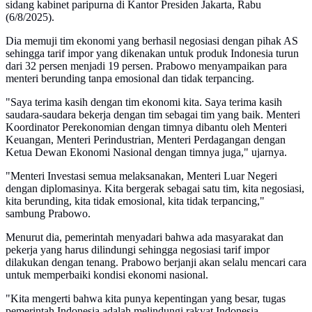
sidang kabinet paripurna di Kantor Presiden Jakarta, Rabu
(6/8/2025).
Dia memuji tim ekonomi yang berhasil negosiasi dengan pihak AS
sehingga tarif impor yang dikenakan untuk produk Indonesia turun
dari 32 persen menjadi 19 persen. Prabowo menyampaikan para
menteri berunding tanpa emosional dan tidak terpancing.
"Saya terima kasih dengan tim ekonomi kita. Saya terima kasih
saudara-saudara bekerja dengan tim sebagai tim yang baik. Menteri
Koordinator Perekonomian dengan timnya dibantu oleh Menteri
Keuangan, Menteri Perindustrian, Menteri Perdagangan dengan
Ketua Dewan Ekonomi Nasional dengan timnya juga," ujarnya.
"Menteri Investasi semua melaksanakan, Menteri Luar Negeri
dengan diplomasinya. Kita bergerak sebagai satu tim, kita negosiasi,
kita berunding, kita tidak emosional, kita tidak terpancing,"
sambung Prabowo.
Menurut dia, pemerintah menyadari bahwa ada masyarakat dan
pekerja yang harus dilindungi sehingga negosiasi tarif impor
dilakukan dengan tenang. Prabowo berjanji akan selalu mencari cara
untuk memperbaiki kondisi ekonomi nasional.
"Kita mengerti bahwa kita punya kepentingan yang besar, tugas
pemerintah Indonesia adalah melindungi rakyat Indonesia,