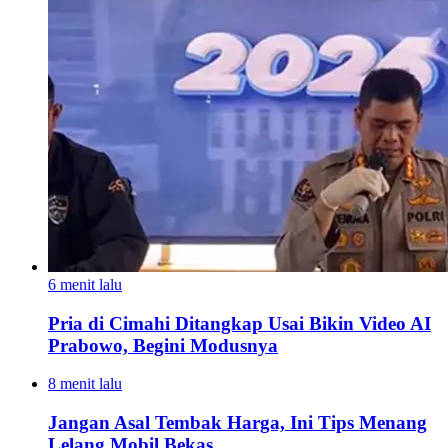
6 menit lalu
Pria di Cimahi Ditangkap Usai Bikin Video AI
Prabowo, Begini Modusnya
8 menit lalu
Jangan Asal Tembak Harga, Ini Tips Menang
Lelang Mobil Bekas