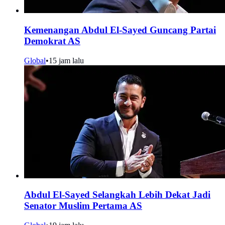
Kemenangan Abdul El-Sayed Guncang Partai
Demokrat AS
Global
•
15 jam lalu
Abdul El-Sayed Selangkah Lebih Dekat Jadi
Senator Muslim Pertama AS