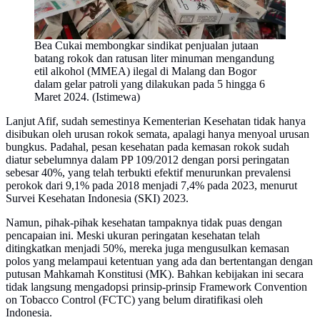
Bea Cukai membongkar sindikat penjualan jutaan
batang rokok dan ratusan liter minuman mengandung
etil alkohol (MMEA) ilegal di Malang dan Bogor
dalam gelar patroli yang dilakukan pada 5 hingga 6
Maret 2024. (Istimewa)
Lanjut Afif, sudah semestinya Kementerian Kesehatan tidak hanya
disibukan oleh urusan rokok semata, apalagi hanya menyoal urusan
bungkus. Padahal, pesan kesehatan pada kemasan rokok sudah
diatur sebelumnya dalam PP 109/2012 dengan porsi peringatan
sebesar 40%, yang telah terbukti efektif menurunkan prevalensi
perokok dari 9,1% pada 2018 menjadi 7,4% pada 2023, menurut
Survei Kesehatan Indonesia (SKI) 2023.
Namun, pihak-pihak kesehatan tampaknya tidak puas dengan
pencapaian ini. Meski ukuran peringatan kesehatan telah
ditingkatkan menjadi 50%, mereka juga mengusulkan kemasan
polos yang melampaui ketentuan yang ada dan bertentangan dengan
putusan Mahkamah Konstitusi (MK). Bahkan kebijakan ini secara
tidak langsung mengadopsi prinsip-prinsip Framework Convention
on Tobacco Control (FCTC) yang belum diratifikasi oleh
Indonesia.