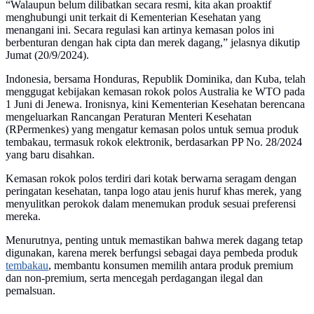
“Walaupun belum dilibatkan secara resmi, kita akan proaktif
menghubungi unit terkait di Kementerian Kesehatan yang
menangani ini. Secara regulasi kan artinya kemasan polos ini
berbenturan dengan hak cipta dan merek dagang,” jelasnya dikutip
Jumat (20/9/2024).
Indonesia, bersama Honduras, Republik Dominika, dan Kuba, telah
menggugat kebijakan kemasan rokok polos Australia ke WTO pada
1 Juni di Jenewa. Ironisnya, kini Kementerian Kesehatan berencana
mengeluarkan Rancangan Peraturan Menteri Kesehatan
(RPermenkes) yang mengatur kemasan polos untuk semua produk
tembakau, termasuk rokok elektronik, berdasarkan PP No. 28/2024
yang baru disahkan.
Kemasan rokok polos terdiri dari kotak berwarna seragam dengan
peringatan kesehatan, tanpa logo atau jenis huruf khas merek, yang
menyulitkan perokok dalam menemukan produk sesuai preferensi
mereka.
Menurutnya, penting untuk memastikan bahwa merek dagang tetap
digunakan, karena merek berfungsi sebagai daya pembeda produk
tembakau
, membantu konsumen memilih antara produk premium
dan non-premium, serta mencegah perdagangan ilegal dan
pemalsuan.