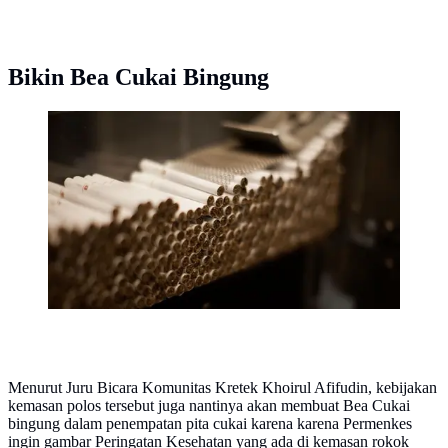
Bikin Bea Cukai Bingung
Cukai rokok memang senikmat kepulan asap tembakau.
Bisa dibilang, inilah ATM bagi pemerintah yang tak
pernah kering.
Menurut Juru Bicara Komunitas Kretek Khoirul Afifudin, kebijakan
kemasan polos tersebut juga nantinya akan membuat Bea Cukai
bingung dalam penempatan pita cukai karena karena Permenkes
ingin gambar Peringatan Kesehatan yang ada di kemasan rokok