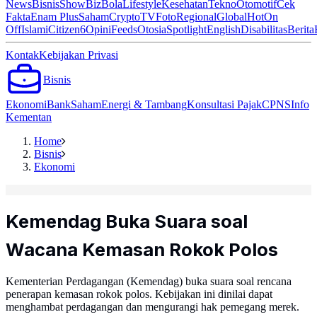
News
Bisnis
ShowBiz
Bola
Lifestyle
Kesehatan
Tekno
Otomotif
Cek
Fakta
Enam Plus
Saham
Crypto
TV
Foto
Regional
Global
Hot
On
Off
Islami
Citizen6
Opini
Feeds
Otosia
Spotlight
English
Disabilitas
Berita
Kontak
Kebijakan Privasi
Bisnis
Ekonomi
Bank
Saham
Energi & Tambang
Konsultasi Pajak
CPNS
Info
Kementan
Home
Bisnis
Ekonomi
Kemendag Buka Suara soal
Wacana Kemasan Rokok Polos
Kementerian Perdagangan (Kemendag) buka suara soal rencana
penerapan kemasan rokok polos. Kebijakan ini dinilai dapat
menghambat perdagangan dan mengurangi hak pemegang merek.