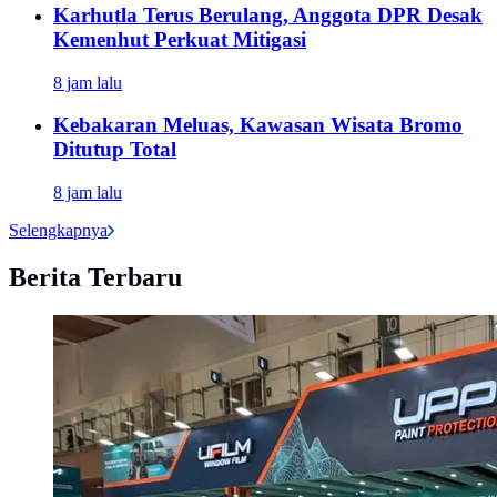
Karhutla Terus Berulang, Anggota DPR Desak
Kemenhut Perkuat Mitigasi
8 jam lalu
Kebakaran Meluas, Kawasan Wisata Bromo
Ditutup Total
8 jam lalu
Selengkapnya
Berita Terbaru