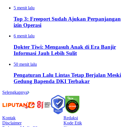
5 menit lalu
Top 3: Freeport Sudah Ajukan Perpanjangan
izin Operasi
6 menit lalu
Dokter Tiwi: Mengasuh Anak di Era Banjir
Informasi Jauh Lebih Sulit
50 menit lalu
Pengaturan Lalu Lintas Tetap Berjalan Meski
Gedung Bapenda DKI Terbakar
Selengkapnya
Kontak
Redaksi
Disclaimer
Kode Etik