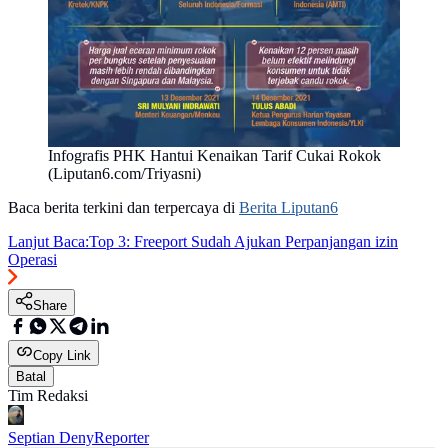
Infografis PHK Hantui Kenaikan Tarif Cukai Rokok
(Liputan6.com/Triyasni)
Baca berita terkini dan terpercaya di
Berita Liputan6
Lanjut Baca:
Top 3: Freeport Sudah Ajukan Perpanjangan izin
Operasi
Share
Copy Link
Batal
Tim Redaksi
Septian Deny
Reporter