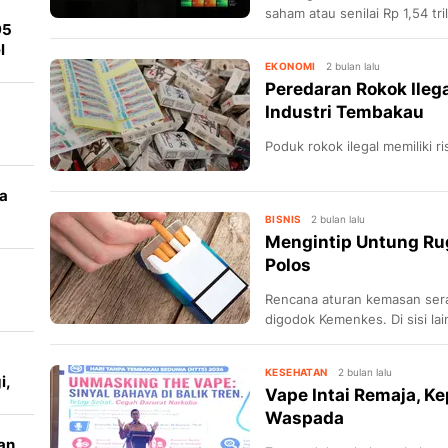
saham atau senilai Rp 1,54 tr
95
pembayaran.
l
EKONOMI
2 bulan lalu
Peredaran Rokok Ileg
Industri Tembakau
Poduk rokok ilegal memiliki ri
a
a
BISNIS
2 bulan lalu
Mengintip Untung Ru
Polos
Rencana aturan kemasan ser
v
digodok Kemenkes. Di sisi lai
dampak ekonomi.
KESEHATAN
2 bulan lalu
i,
Vape Intai Remaja, 
Waspada
an