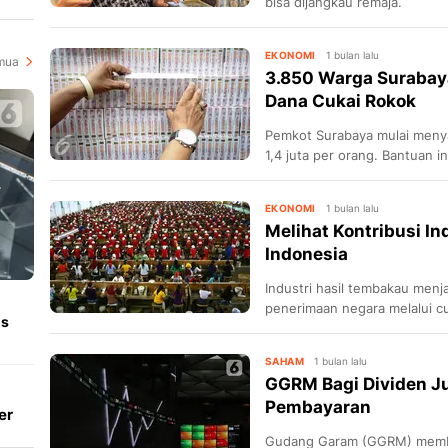
bisa dijangkau remaja.
EKONOMI
1 bulan lalu
mua
3.850 Warga Surabaya
Dana Cukai Rokok
Pemkot Surabaya mulai menya
1,4 juta per orang. Bantuan i
serta warga miskin rentan.
EKONOMI
1 bulan lalu
Melihat Kontribusi I
Indonesia
Industri hasil tembakau menj
penerimaan negara melalui cu
us
SAHAM
1 bulan lalu
GGRM Bagi Dividen J
Pembayaran
er
ta
Gudang Garam (GGRM) membag