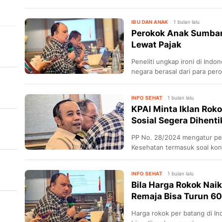
dan aktif melapor.
IBU DAN ANAK
1 bulan lalu
Perokok Anak Sumbang
Lewat Pajak
Peneliti ungkap ironi di Indo
negara berasal dari para per
INFO SEHAT
1 bulan lalu
KPAI Minta Iklan Rok
Sosial Segera Dihent
PP No. 28/2024 mengatur pe
Kesehatan termasuk soal kon
INFO SEHAT
1 bulan lalu
at
Bila Harga Rokok Nai
Remaja Bisa Turun 60
Harga rokok per batang di Ind