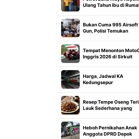
Ulang Tahun Ibu di Ruma
Bali
Bukan Cuma 995 Airsoft
Gun, Polisi Temukan
Senjata Api hingga Dug
Sabu
Tempat Menonton Moto
Inggris 2026 di Sirkuit
Silverstone
Harga, Jadwal KA
Kedungsepur
Keberangkatan Semara
Poncol-Ngrombo 8
Agustus 2026
Resep Tempe Oseng Teri
Lauk Sederhana yang
Gurih, Pedas, dan Bikin
Nambah Nasi
Heboh Pernikahan Anak
Anggota DPRD Depok