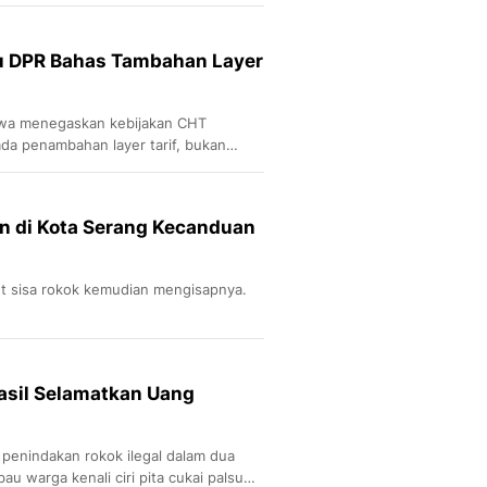
Sport
Berita Bola Terkini, Ja
Klasemen, Hasil Liga
u DPR Bahas Tambahan Layer
wa menegaskan kebijakan CHT
da penambahan layer tarif, bukan
un di Kota Serang Kecanduan
t sisa rokok kemudian mengisapnya.
asil Selamatkan Uang
i penindakan rokok ilegal dalam dua
u warga kenali ciri pita cukai palsu