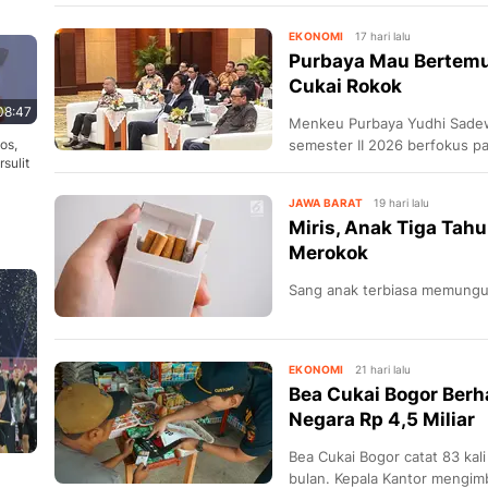
EKONOMI
17 hari lalu
Purbaya Mau Bertem
Cukai Rokok
08:47
Menkeu Purbaya Yudhi Sade
os,
semester II 2026 berfokus pa
sulit
kenaikan tarif cukai rokok.
JAWA BARAT
19 hari lalu
Miris, Anak Tiga Tah
Merokok
Sang anak terbiasa memungu
EKONOMI
21 hari lalu
Bea Cukai Bogor Berh
Negara Rp 4,5 Miliar
Bea Cukai Bogor catat 83 kal
bulan. Kepala Kantor mengimba