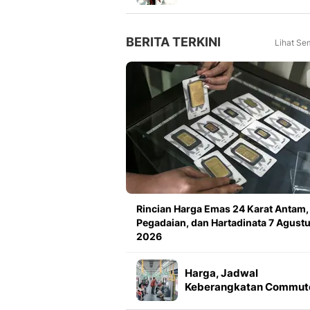
2026, Marcos Santos
Soroti Fokus di Babak
Kedua
BERITA TERKINI
Lihat Se
Rincian Harga Emas 24 Karat Antam,
Pegadaian, dan Hartadinata 7 Agust
2026
Harga, Jadwal
Keberangkatan Commut
Line Cibatuan Purwakar