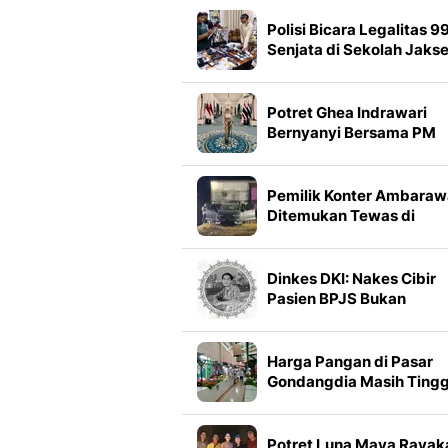
- Garut 8 Agustus 2026
Polisi Bicara Legalitas 9
Senjata di Sekolah Jakse
Potret Ghea Indrawari
Bernyanyi Bersama PM
Thailand di Istana Negar
Pemilik Konter Ambaraw
Ditemukan Tewas di
Bagasi, Kepala Tertutup
Plastik
Dinkes DKI: Nakes Cibir
Pasien BPJS Bukan
Pegawai Faskes Pempro
Jakarta
Harga Pangan di Pasar
Gondangdia Masih Tingg
Begini Kata Pedagang
Potret Luna Maya Rayak