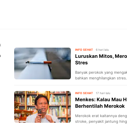
k
INFO SEHAT
6 hari lalu
a
Luruskan Mitos, Mer
Stres
Banyak perokok yang menga
bahkan menghilangkan stres. 
INFO SEHAT
17 hari lalu
Menkes: Kalau Mau H
Berhentilah Merokok
Merokok erat kaitannya denga
stroke, penyakit jantung hin