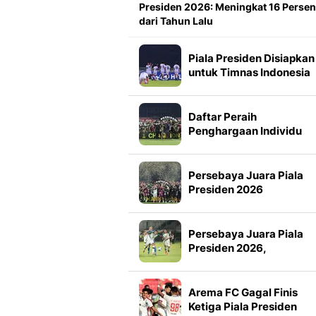
Presiden 2026: Meningkat 16 Persen
dari Tahun Lalu
Piala Presiden Disiapkan
untuk Timnas Indonesia
Mulai 2027, Masuk Slot
FIFA Matchday
Daftar Peraih
Penghargaan Individu
Piala Presiden 2026
Persebaya Juara Piala
Presiden 2026
Persebaya Juara Piala
Presiden 2026,
Tumbangkan Persib Lew
Adu Penalti
Arema FC Gagal Finis
Ketiga Piala Presiden