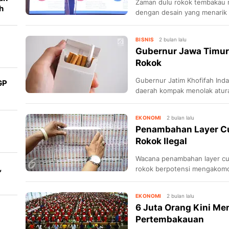
Zaman dulu rokok tembakau m
h
dengan desain yang menarik 
BPOM.
BISNIS
2 bulan lalu
Gubernur Jawa Timur
aan
Rokok
Gubernur Jatim Khofifah Ind
GP
daerah kompak menolak atura
mengancam nasib petani.
EKONOMI
2 bulan lalu
Penambahan Layer Cu
Rokok Ilegal
ng
Wacana penambahan layer cuk
,
rokok berpotensi mengakomod
EKONOMI
2 bulan lalu
6 Juta Orang Kini Men
Pertembakauan