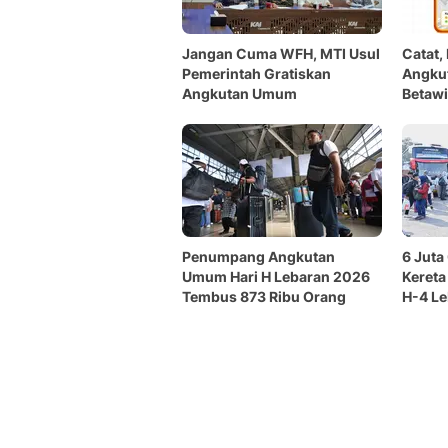
Jangan Cuma WFH, MTI Usul
Catat,
Pemerintah Gratiskan
Angku
Angkutan Umum
Betawi
Bante
Penumpang Angkutan
6 Juta
Umum Hari H Lebaran 2026
Kereta
Tembus 873 Ribu Orang
H-4 L