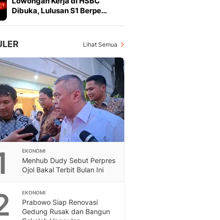
Lowongan Kerja di HSBC
Feeds
Dibuka, Lulusan S1 Berpe…
Feeds Liputan6: Kumpul
Terbaru Harian
Otosia
ULER
Lihat Semua
Otosia
Spotlight
Berita Terkini, Kabar Te
Dan Dunia - Liputan6.
English
Exploring Knowledge, T
En.Liputan6.com
Disabilitas
Disabilitas Berita Terkini
1
EKONOMI
Harian, Berita Terbaru,
Menhub Dudy Sebut Perpres
Berita
Ojol Bakal Terbit Bulan Ini
Berita Hari Ini Politik,
Health
2
EKONOMI
Kabar Berita Terbaru D
Prabowo Siap Renovasi
Diet, Herbal Terbaik
Gedung Rusak dan Bangun