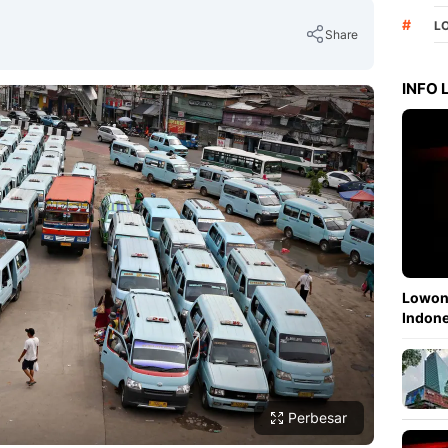
#
L
Share
INFO
Copy Link
Lowong
Indone
Perbesar