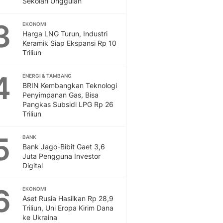
Sekolah Unggulan
Sport
Berita Bola Terkini, Ja
3
Klasemen, Hasil Liga
EKONOMI
Harga LNG Turun, Industri
Keramik Siap Ekspansi Rp 10
Triliun
4
ENERGI & TAMBANG
BRIN Kembangkan Teknologi
Penyimpanan Gas, Bisa
Pangkas Subsidi LPG Rp 26
Triliun
5
BANK
Bank Jago-Bibit Gaet 3,6
Juta Pengguna Investor
Digital
6
EKONOMI
Aset Rusia Hasilkan Rp 28,9
Triliun, Uni Eropa Kirim Dana
ke Ukraina