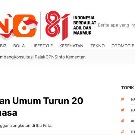
BIZ
BOLA
LIFESTYLE
KESEHATAN
TEKNO
OTOMOTIF
Tambang
Konsultasi Pajak
CPNS
Info Kementan
TOPIK
an Umum Turun 20
#
HA
uasa
#
H
#
R
gguna angkutan di Ibu Kota.
#
H