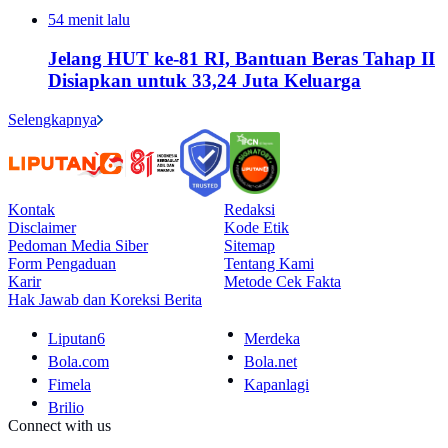
54 menit lalu
Jelang HUT ke-81 RI, Bantuan Beras Tahap II
Disiapkan untuk 33,24 Juta Keluarga
Selengkapnya
Kontak
Redaksi
Disclaimer
Kode Etik
Pedoman Media Siber
Sitemap
Form Pengaduan
Tentang Kami
Karir
Metode Cek Fakta
Hak Jawab dan Koreksi Berita
Liputan6
Merdeka
Bola.com
Bola.net
Fimela
Kapanlagi
Brilio
Connect with us