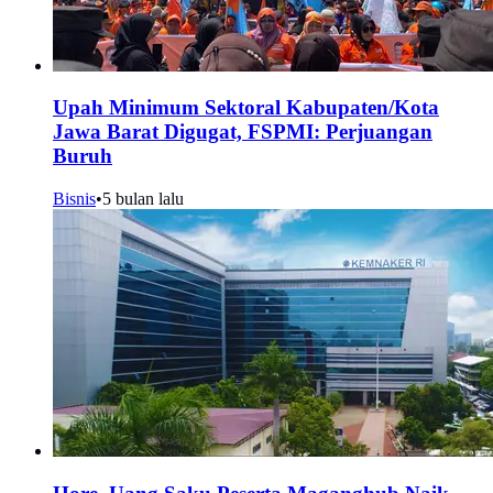
Upah Minimum Sektoral Kabupaten/Kota
Jawa Barat Digugat, FSPMI: Perjuangan
Buruh
Bisnis
•
5 bulan lalu