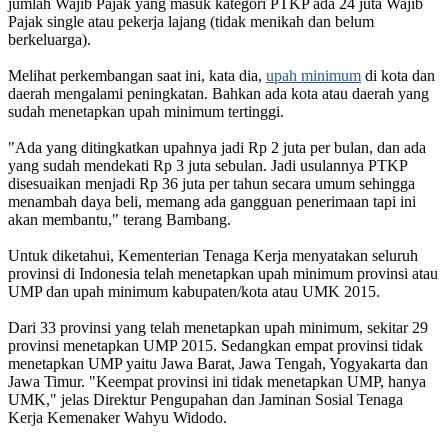
jumlah Wajib Pajak yang masuk kategori PTKP ada 24 juta Wajib
Pajak single atau pekerja lajang (tidak menikah dan belum
berkeluarga).
Melihat perkembangan saat ini, kata dia,
upah minimum
di kota dan
daerah mengalami peningkatan. Bahkan ada kota atau daerah yang
sudah menetapkan upah minimum tertinggi.
"Ada yang ditingkatkan upahnya jadi Rp 2 juta per bulan, dan ada
yang sudah mendekati Rp 3 juta sebulan. Jadi usulannya PTKP
disesuaikan menjadi Rp 36 juta per tahun secara umum sehingga
menambah daya beli, memang ada gangguan penerimaan tapi ini
akan membantu," terang Bambang.
Untuk diketahui, Kementerian Tenaga Kerja menyatakan seluruh
provinsi di Indonesia telah menetapkan upah minimum provinsi atau
UMP dan upah minimum kabupaten/kota atau UMK 2015.
Dari 33 provinsi yang telah menetapkan upah minimum, sekitar 29
provinsi menetapkan UMP 2015. Sedangkan empat provinsi tidak
menetapkan UMP yaitu Jawa Barat, Jawa Tengah, Yogyakarta dan
Jawa Timur. "Keempat provinsi ini tidak menetapkan UMP, hanya
UMK," jelas Direktur Pengupahan dan Jaminan Sosial Tenaga
Kerja Kemenaker Wahyu Widodo.