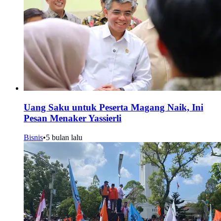
Uang Saku untuk Peserta Magang Naik, Ini
Pesan Menaker Yassierli
Bisnis
•
5 bulan lalu