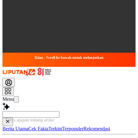
Iklan - Scroll ke bawah untuk melanjutkan
Menu
Tanya apapun tentang artikel ini...
Berita Utama
Cek Fakta
Terkini
Terpopuler
Rekomendasi