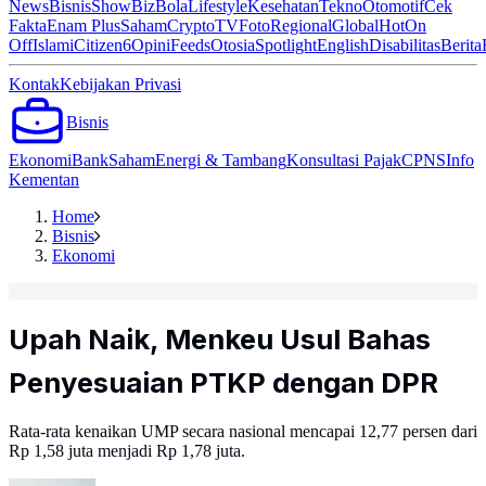
News
Bisnis
ShowBiz
Bola
Lifestyle
Kesehatan
Tekno
Otomotif
Cek
Fakta
Enam Plus
Saham
Crypto
TV
Foto
Regional
Global
Hot
On
Off
Islami
Citizen6
Opini
Feeds
Otosia
Spotlight
English
Disabilitas
Berita
Kontak
Kebijakan Privasi
Bisnis
Ekonomi
Bank
Saham
Energi & Tambang
Konsultasi Pajak
CPNS
Info
Kementan
Home
Bisnis
Ekonomi
Upah Naik, Menkeu Usul Bahas
Penyesuaian PTKP dengan DPR
Rata-rata kenaikan UMP secara nasional mencapai 12,77 persen dari
Rp 1,58 juta menjadi Rp 1,78 juta.