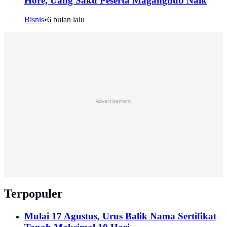
Hore, Uang Saku Peserta Maganghub Naik
Bisnis
•
6 bulan lalu
Advertisement
Terpopuler
Mulai 17 Agustus, Urus Balik Nama Sertifikat