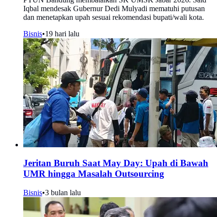
Iqbal mendesak Gubernur Dedi Mulyadi mematuhi putusan
dan menetapkan upah sesuai rekomendasi bupati/wali kota.
Bisnis
•
19 hari lalu
Jeritan Buruh Saat May Day: Upah di Bawah
UMR hingga Masalah Outsourcing
Bisnis
•
3 bulan lalu