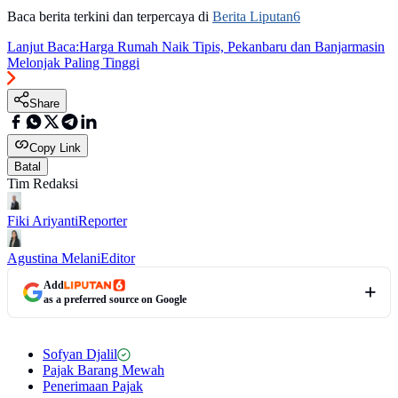
Baca berita terkini dan terpercaya di
Berita Liputan6
Lanjut Baca:
Harga Rumah Naik Tipis, Pekanbaru dan Banjarmasin
Melonjak Paling Tinggi
Share
Copy Link
Batal
Tim Redaksi
Fiki Ariyanti
Reporter
Agustina Melani
Editor
Add
as a preferred source on Google
Sofyan Djalil
Pajak Barang Mewah
Penerimaan Pajak