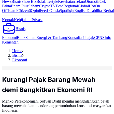
News
Bisnis
ShowBiz
Bola
Lifestyle
Kesehatan
Tekno
Otomotif
Cek
Fakta
Enam Plus
Saham
Crypto
TV
Foto
Regional
Global
Hot
On
Off
Islami
Citizen6
Opini
Feeds
Otosia
Spotlight
English
Disabilitas
Berita
Kontak
Kebijakan Privasi
Bisnis
Ekonomi
Bank
Saham
Energi & Tambang
Konsultasi Pajak
CPNS
Info
Kementan
Home
Bisnis
Ekonomi
Kurangi Pajak Barang Mewah
demi Bangkitkan Ekonomi RI
Menko Perekonomian, Sofyan Djalil menilai menghilangkan pajak
barang mewah akan mendorong pertumbuhan konsumsi masyarakat
Indonesia.