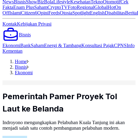
News
Bisnis
ShowBiz
Bola
Lifestyle
Kesehatan
Tekno
Otomotif
Cek
Fakta
Enam Plus
Saham
Crypto
TV
Foto
Regional
Global
Hot
On
Off
Islami
Citizen6
Opini
Feeds
Otosia
Spotlight
English
Disabilitas
Berita
Kontak
Kebijakan Privasi
Bisnis
Ekonomi
Bank
Saham
Energi & Tambang
Konsultasi Pajak
CPNS
Info
Kementan
Home
Bisnis
Ekonomi
Pemerintah Pamer Proyek Tol
Laut ke Belanda
Indroyono mengungkapkan Pelabuhan Kuala Tanjung ini akan
menjadi salah satu contoh pembangunan pelabuhan modern‎.