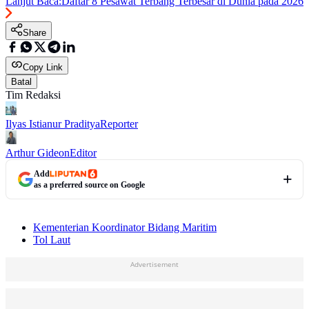
Lanjut Baca:
Daftar 8 Pesawat Terbang Terbesar di Dunia pada 2026
Share
Copy Link
Batal
Tim Redaksi
Ilyas Istianur Praditya
Reporter
Arthur Gideon
Editor
Add
as a preferred source on Google
Kementerian Koordinator Bidang Maritim
Tol Laut
Advertisement