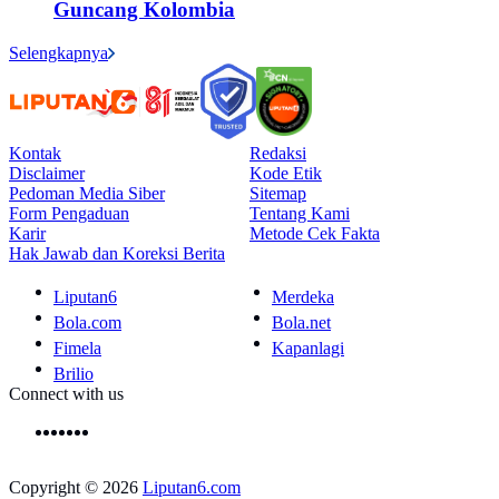
Guncang Kolombia
Selengkapnya
Kontak
Redaksi
Disclaimer
Kode Etik
Pedoman Media Siber
Sitemap
Form Pengaduan
Tentang Kami
Karir
Metode Cek Fakta
Hak Jawab dan Koreksi Berita
Liputan6
Merdeka
Bola.com
Bola.net
Fimela
Kapanlagi
Brilio
Connect with us
Copyright © 2026
Liputan6.com