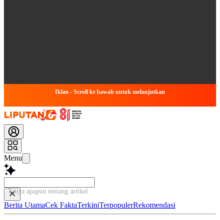
Iklan - Scroll ke bawah untuk melanjutkan
Menu
Tanya apapun tentang artikel ini..
Berita Utama
Cek Fakta
Terkini
Terpopuler
Rekomendasi