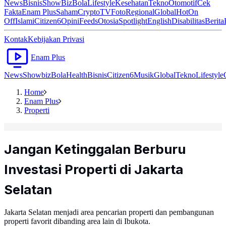
News
Bisnis
ShowBiz
Bola
Lifestyle
Kesehatan
Tekno
Otomotif
Cek
Fakta
Enam Plus
Saham
Crypto
TV
Foto
Regional
Global
Hot
On
Off
Islami
Citizen6
Opini
Feeds
Otosia
Spotlight
English
Disabilitas
Berita
Kontak
Kebijakan Privasi
Enam Plus
News
Showbiz
Bola
Health
Bisnis
Citizen6
Musik
Global
Tekno
Lifestyle
Home
Enam Plus
Properti
Jangan Ketinggalan Berburu
Investasi Properti di Jakarta
Selatan
Jakarta Selatan menjadi area pencarian properti dan pembangunan
properti favorit dibanding area lain di Ibukota.