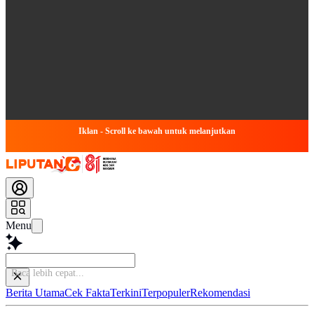
Iklan - Scroll ke bawah untuk melanjutkan
Menu
Baca lebih cepat
Berita Utama
Cek Fakta
Terkini
Terpopuler
Rekomendasi