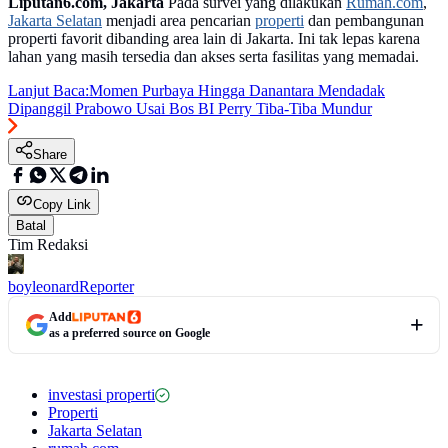
Liputan6.com, Jakarta
Pada survei yang dilakukan
Rumah.com
,
Jakarta Selatan
menjadi area pencarian
properti
dan pembangunan
properti favorit dibanding area lain di Jakarta. Ini tak lepas karena
lahan yang masih tersedia dan akses serta fasilitas yang memadai.
Lanjut Baca:
Momen Purbaya Hingga Danantara Mendadak
Dipanggil Prabowo Usai Bos BI Perry Tiba-Tiba Mundur
Share
Copy Link
Batal
Tim Redaksi
boyleonard
Reporter
Add
as a preferred source on Google
investasi properti
Properti
Jakarta Selatan