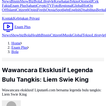
News
Bisnis
ShowBiz
Bola
Lifestyle
Kesehatan
Tekno
Otomotif
Cek
Fakta
Enam Plus
Saham
Crypto
TV
Foto
Regional
Global
Hot
On
Off
Islami
Citizen6
Opini
Feeds
Otosia
Spotlight
English
Disabilitas
Berita
Kontak
Kebijakan Privasi
Enam Plus
News
Showbiz
Bola
Health
Bisnis
Citizen6
Musik
Global
Tekno
Lifestyle
Home
Enam Plus
Bola
Wawancara Eksklusif Legenda
Bulu Tangkis: Liem Swie King
Wawancara eksklusif Liputan6.com bersama legenda bulu tangkis:
Liem Swie King