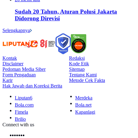
Sudah 20 Tahun, Aturan Polusi Jakarta
Didorong Direvisi
Selengkapnya
Kontak
Redaksi
Disclaimer
Kode Etik
Pedoman Media Siber
Sitemap
Form Pengaduan
Tentang Kami
Karir
Metode Cek Fakta
Hak Jawab dan Koreksi Berita
Liputan6
Merdeka
Bola.com
Bola.net
Fimela
Kapanlagi
Brilio
Connect with us