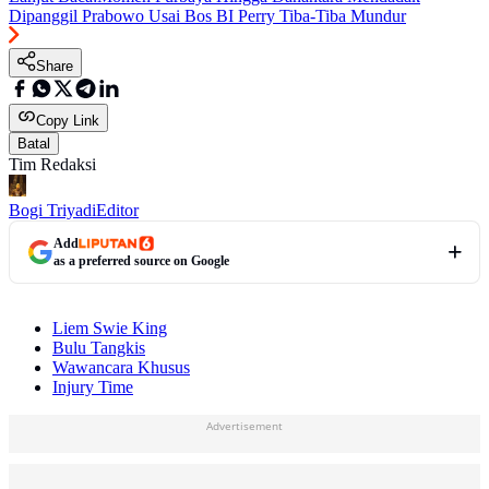
Dipanggil Prabowo Usai Bos BI Perry Tiba-Tiba Mundur
Share
Copy Link
Batal
Tim Redaksi
Bogi Triyadi
Editor
Add
as a preferred source on Google
Liem Swie King
Bulu Tangkis
Wawancara Khusus
Injury Time
Advertisement