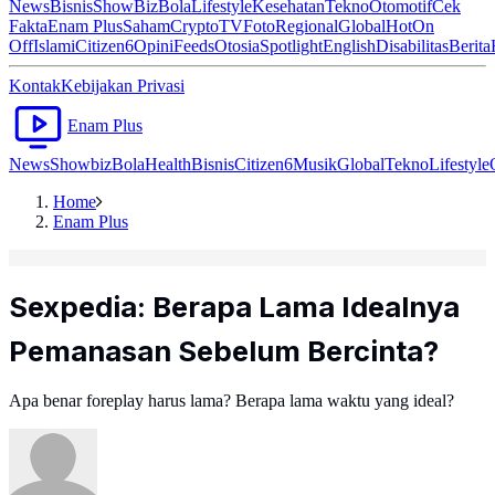
News
Bisnis
ShowBiz
Bola
Lifestyle
Kesehatan
Tekno
Otomotif
Cek
Fakta
Enam Plus
Saham
Crypto
TV
Foto
Regional
Global
Hot
On
Off
Islami
Citizen6
Opini
Feeds
Otosia
Spotlight
English
Disabilitas
Berita
Kontak
Kebijakan Privasi
Enam Plus
News
Showbiz
Bola
Health
Bisnis
Citizen6
Musik
Global
Tekno
Lifestyle
Home
Enam Plus
Sexpedia: Berapa Lama Idealnya
Pemanasan Sebelum Bercinta?
Apa benar foreplay harus lama? Berapa lama waktu yang ideal?