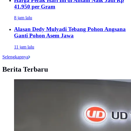
Harga Perak Hari Ini di Antam Naik Jadi Rp
41.950 per Gram
8 jam lalu
Alasan Dedy Mulyadi Tebang Pohon Angsana
Ganti Pohon Asem Jawa
11 jam lalu
Selengkapnya
Berita Terbaru