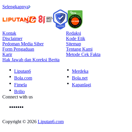
Selengkapnya
Kontak
Redaksi
Disclaimer
Kode Etik
Pedoman Media Siber
Sitemap
Form Pengaduan
Tentang Kami
Karir
Metode Cek Fakta
Hak Jawab dan Koreksi Berita
Liputan6
Merdeka
Bola.com
Bola.net
Fimela
Kapanlagi
Brilio
Connect with us
Copyright © 2026
Liputan6.com