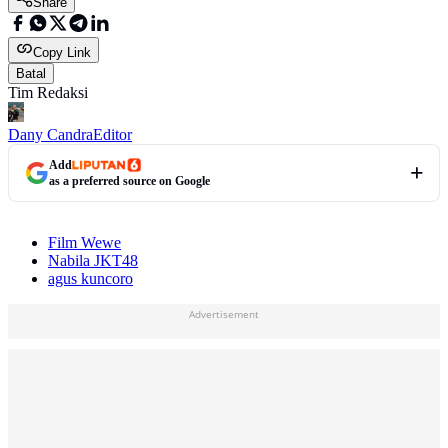
Share
Copy Link
Batal
Tim Redaksi
Dany Candra
Editor
Add
as a preferred source on Google
Film Wewe
Nabila JKT48
agus kuncoro
Advertisement