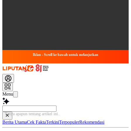
Iklan - Scroll ke bawah untuk melanjutkan
Menu
Tanya apapun tentang artikel ini...
Berita Utama
Cek Fakta
Terkini
Terpopuler
Rekomendasi