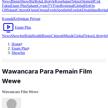
News
Bisnis
ShowBiz
Bola
Lifestyle
Kesehatan
Tekno
Otomotif
Cek
Fakta
Enam Plus
Saham
Crypto
TV
Foto
Regional
Global
Hot
On
Off
Islami
Citizen6
Opini
Otosia
Feeds
Spotlight
English
Disabilitas
Berita
Kontak
Kebijakan Privasi
Enam Plus
News
Showbiz
Bola
Health
Bisnis
Citizen6
Musik
Global
Tekno
Lifestyle
Home
Enam Plus
Showbiz
Wawancara Para Pemain Film
Wewe
Wawancara Film Wewe