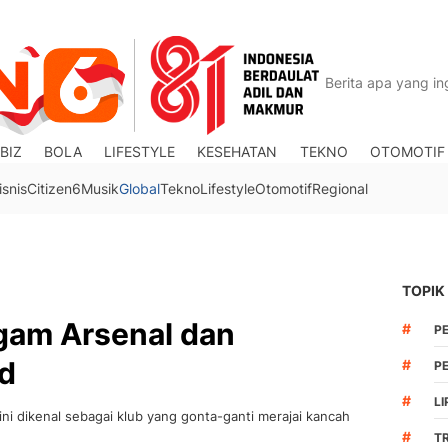
BIZ
BOLA
LIFESTYLE
KESEHATAN
TEKNO
OTOMOTIF
isnis
Citizen6
Musik
Global
Tekno
Lifestyle
Otomotif
Regional
TOPIK
gam Arsenal dan
#
P
d
#
PE
#
LI
ni dikenal sebagai klub yang gonta-ganti merajai kancah
#
T