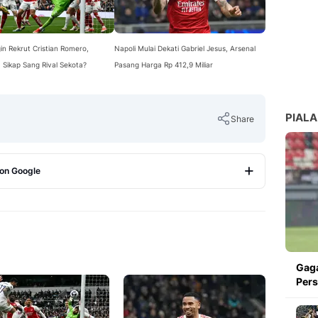
gin Rekrut Cristian Romero,
Napoli Mulai Dekati Gabriel Jesus, Arsenal
Sikap Sang Rival Sekota?
Pasang Harga Rp 412,9 Miliar
PIALA
Share
 on Google
Copy Link
Gaga
Pers