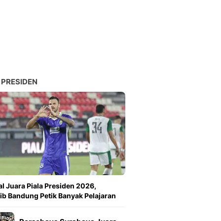
Sport
Berita Bola Terkini, Ja
Klasemen, Hasil Liga
 PRESIDEN
l Juara Piala Presiden 2026,
ib Bandung Petik Banyak Pelajaran