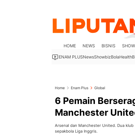
HOME
NEWS
BISNIS
SHOW
ENAM PLUS
News
Showbiz
Bola
Health
B
Home
Enam Plus
Global
6 Pemain Bersera
Manchester Unite
Arsenal dan Manchester United. Dua klub i
sepakbola Liga Inggris.