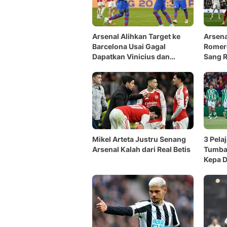
Arsenal Alihkan Target ke
Arsena
Barcelona Usai Gagal
Romer
Dapatkan Vinicius dan
Sang R
Barcola
Mikel Arteta Justru Senang
3 Pela
Arsenal Kalah dari Real Betis
Tumban
Kepa D
Panik