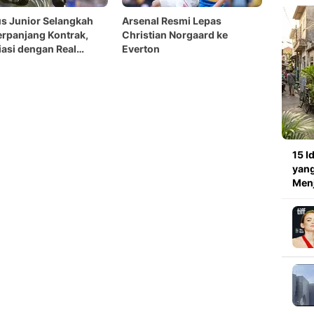
us Junior Selangkah
Arsenal Resmi Lepas
erpanjang Kontrak,
Christian Norgaard ke
asi dengan Real
Everton
 Berjalan Positif
15 I
yang
Menj