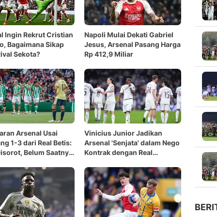
l Ingin Rekrut Cristian
Napoli Mulai Dekati Gabriel
o, Bagaimana Sikap
Jesus, Arsenal Pasang Harga
ival Sekota?
Rp 412,9 Miliar
jaran Arsenal Usai
Vinicius Junior Jadikan
g 1-3 dari Real Betis:
Arsenal 'Senjata' dalam Nego
isorot, Belum Saatnya
Kontrak dengan Real
Madrid?
BERI