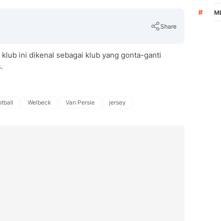
#
M
Share
 klub ini dikenal sebagai klub yang gonta-ganti
.
Copy Link
otball
Welbeck
Van Persie
jersey