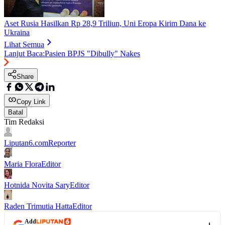
Aset Rusia Hasilkan Rp 28,9 Triliun, Uni Eropa Kirim Dana ke
Ukraina
Lihat Semua
Lanjut Baca:
Pasien BPJS "Dibully" Nakes
Share
Copy Link
Batal
Tim Redaksi
Liputan6.com
Reporter
Maria Flora
Editor
Hotnida Novita Sary
Editor
Raden Trimutia Hatta
Editor
Add