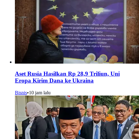
Aset Rusia Hasilkan Rp 28,9 Triliun, Uni
Eropa Kirim Dana ke Ukraina
Bisnis
•
10 jam lalu