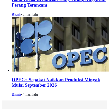
Perang Terancam
Bisnis
•
2 hari lalu
OPEC+ Sepakat Naikkan Produksi Minyak
Mulai September 2026
Bisnis
•
4 hari lalu