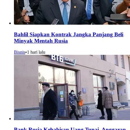
Bahlil Siapkan Kontrak Jangka Panjang Beli
Minyak Mentah Rusia
Bisnis
•
1 hari lalu
Bank Rusia Kehabisan Uang Tunai, Anggaran