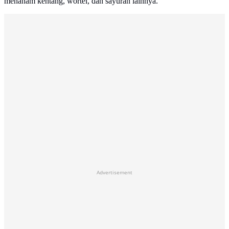
menanam kentang, wortel, dan sayuran lainnya.
Advertisement