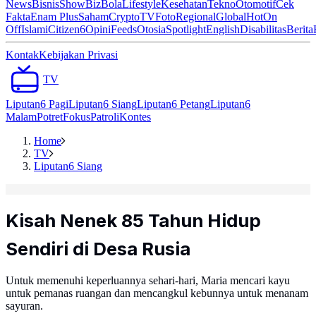
News
Bisnis
ShowBiz
Bola
Lifestyle
Kesehatan
Tekno
Otomotif
Cek
Fakta
Enam Plus
Saham
Crypto
TV
Foto
Regional
Global
Hot
On
Off
Islami
Citizen6
Opini
Feeds
Otosia
Spotlight
English
Disabilitas
Berita
Kontak
Kebijakan Privasi
TV
Liputan6 Pagi
Liputan6 Siang
Liputan6 Petang
Liputan6
Malam
Potret
Fokus
Patroli
Kontes
Home
TV
Liputan6 Siang
Kisah Nenek 85 Tahun Hidup
Sendiri di Desa Rusia
Untuk memenuhi keperluannya sehari-hari, Maria mencari kayu
untuk pemanas ruangan dan mencangkul kebunnya untuk menanam
sayuran.