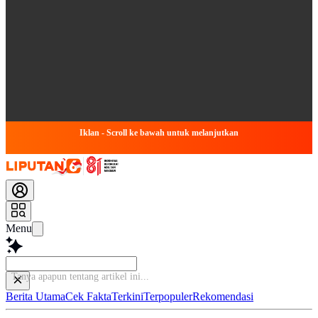
Iklan - Scroll ke bawah untuk melanjutkan
Menu
Tanya apapun tentang artikel ini...
Berita Utama
Cek Fakta
Terkini
Terpopuler
Rekomendasi