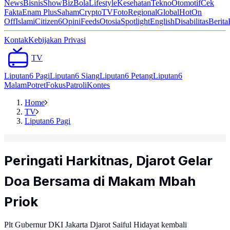
News
Bisnis
ShowBiz
Bola
Lifestyle
Kesehatan
Tekno
Otomotif
Cek
Fakta
Enam Plus
Saham
Crypto
TV
Foto
Regional
Global
Hot
On
Off
Islami
Citizen6
Opini
Feeds
Otosia
Spotlight
English
Disabilitas
Berita
Kontak
Kebijakan Privasi
TV
Liputan6 Pagi
Liputan6 Siang
Liputan6 Petang
Liputan6
Malam
Potret
Fokus
Patroli
Kontes
Home
TV
Liputan6 Pagi
Peringati Harkitnas, Djarot Gelar
Doa Bersama di Makam Mbah
Priok
Plt Gubernur DKI Jakarta Djarot Saiful Hidayat kembali