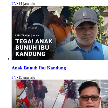
TV
•
14 jam lalu
Anak Bunuh Ibu Kandung
TV
•
15 jam lalu