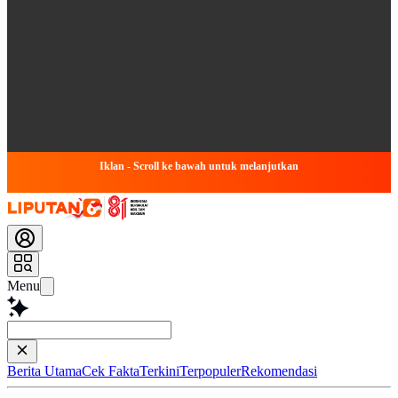
Iklan - Scroll ke bawah untuk melanjutkan
Menu
Baca lebih c
Berita Utama
Cek Fakta
Terkini
Terpopuler
Rekomendasi