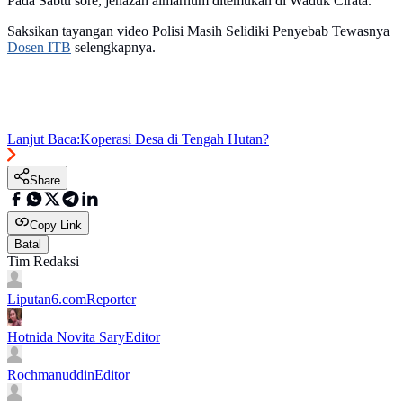
Pada Sabtu sore, jenazah almarhum ditemukan di Waduk Cirata.
Saksikan tayangan video Polisi Masih Selidiki Penyebab Tewasnya
Dosen ITB
selengkapnya.
Lanjut Baca:
Koperasi Desa di Tengah Hutan?
Share
Copy Link
Batal
Tim Redaksi
Liputan6.com
Reporter
Hotnida Novita Sary
Editor
Rochmanuddin
Editor