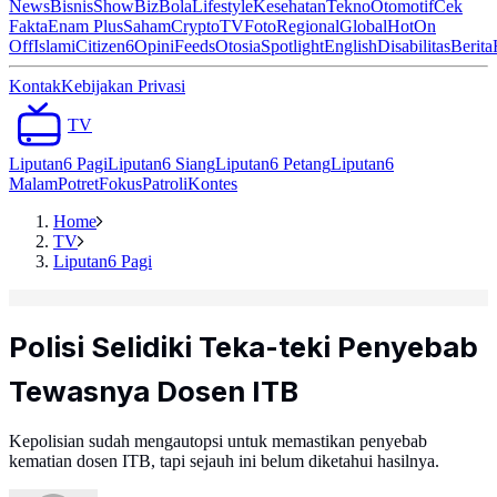
News
Bisnis
ShowBiz
Bola
Lifestyle
Kesehatan
Tekno
Otomotif
Cek
Fakta
Enam Plus
Saham
Crypto
TV
Foto
Regional
Global
Hot
On
Off
Islami
Citizen6
Opini
Feeds
Otosia
Spotlight
English
Disabilitas
Berita
Kontak
Kebijakan Privasi
TV
Liputan6 Pagi
Liputan6 Siang
Liputan6 Petang
Liputan6
Malam
Potret
Fokus
Patroli
Kontes
Home
TV
Liputan6 Pagi
Polisi Selidiki Teka-teki Penyebab
Tewasnya Dosen ITB
Kepolisian sudah mengautopsi untuk memastikan penyebab
kematian dosen ITB, tapi sejauh ini belum diketahui hasilnya.