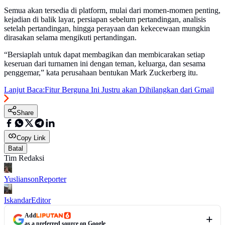
Semua akan tersedia di platform, mulai dari momen-momen penting,
kejadian di balik layar, persiapan sebelum pertandingan, analisis
setelah pertandingan, hingga perayaan dan kekecewaan mungkin
dirasakan selama mengikuti pertandingan.
“Bersiaplah untuk dapat membagikan dan membicarakan setiap
keseruan dari turnamen ini dengan teman, keluarga, dan sesama
penggemar,” kata perusahaan bentukan Mark Zuckerberg itu.
Lanjut Baca:
Fitur Berguna Ini Justru akan Dihilangkan dari Gmail
Share
Copy Link
Batal
Tim Redaksi
Yuslianson
Reporter
Iskandar
Editor
Add
as a preferred source on Google