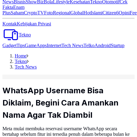
News
Bisnis
ShowBiz
Bola
Lifestyle
Kesehatan
Tekno
Otomotif
Cek
Fakta
Enam
Plus
Saham
Crypto
TV
Foto
Regional
Global
Hot
Islami
Citizen6
Opini
Fee
Kontak
Kebijakan Privasi
Tekno
Gadget
Tips
Game
Apps
Internet
Tech News
Telko
Android
Startup
Home
Tekno
Tech News
WhatsApp Username Bisa
Diklaim, Begini Cara Amankan
Nama Agar Tak Diambil
Meta mulai membuka reservasi username WhatsApp secara
bertahap sebelum fitur ini tersedia penuh dalam beberapa bulan ke