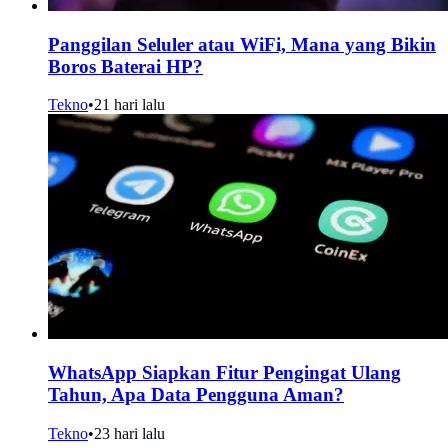
Panggilan Seluler atau WiFi, Mana yang Bikin
Boros Baterai HP?
Tekno
•
21 hari lalu
WhatsApp Siapkan Fitur Pengingat Ulang
Tahun, Apa Data Pengguna Aman?
Tekno
•
23 hari lalu