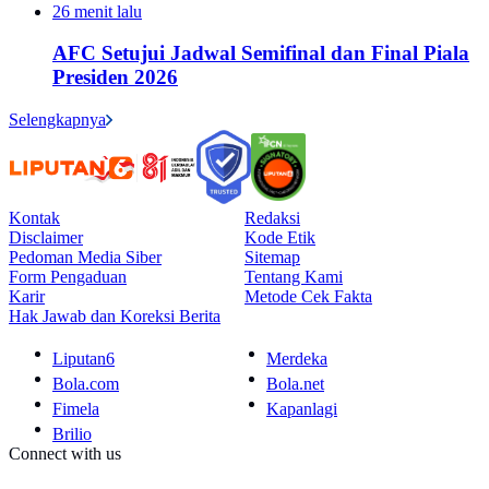
26 menit lalu
AFC Setujui Jadwal Semifinal dan Final Piala
Presiden 2026
Selengkapnya
Kontak
Redaksi
Disclaimer
Kode Etik
Pedoman Media Siber
Sitemap
Form Pengaduan
Tentang Kami
Karir
Metode Cek Fakta
Hak Jawab dan Koreksi Berita
Liputan6
Merdeka
Bola.com
Bola.net
Fimela
Kapanlagi
Brilio
Connect with us