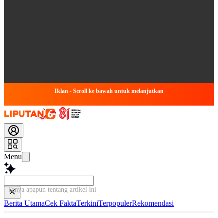
Iklan - Scroll ke bawah untuk melanjutkan
Menu
Tanya apapun tentang artikel ini...
Berita Utama
Cek Fakta
Terkini
Terpopuler
Rekomendasi