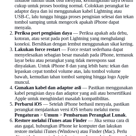
findable namun tidak bisa menyala, kemungkinan daya belum
cukup untuk proses booting normal. Colokkan perangkat ke
adaptor daya dan isi menggunakan kabel Lightning atau
USB-C, lalu tunggu hingga proses pengisian selesai dan tekan
tombol samping untuk mengecek apakah iPhone dapat
menyala.
Periksa port pengisian daya
— Periksa apakah ada debu,
kotoran, atau serat pada port Lightning yang menghalangi
koneksi. Bersihkan dengan lembut menggunakan sikat kering.
Lakukan force restart
— Force restart sederhana dapat
menyelesaikan sebagian besar masalah pada iPhone, termasuk
layar beku atau perangkat yang tidak merespons saat
dinyalakan. Untuk iPhone 8 dan yang lebih baru: tekan dan
lepaskan cepat tombol volume atas, lalu tombol volume
bawah, kemudian tahan tombol samping hingga logo Apple
muncul.
Gunakan kabel dan adaptor asli
— Pastikan menggunakan
kabel pengisian daya dan adaptor yang asli atau bersertifikasi
Apple untuk menghindari masalah kompatibilitas.
Perbarui iOS
— Setelah iPhone berhasil menyala, pastikan
perangkat menjalankan versi iOS terbaru melalui menu
Pengaturan
>
Umum
>
Pembaruan Perangkat Lunak
.
Restore melalui iTunes atau Finder
— Jika semua cara di
atas gagal, hubungkan iPhone ke komputer dan lakukan
restore melalui iTunes (Windows) atau Finder (Mac). Perlu