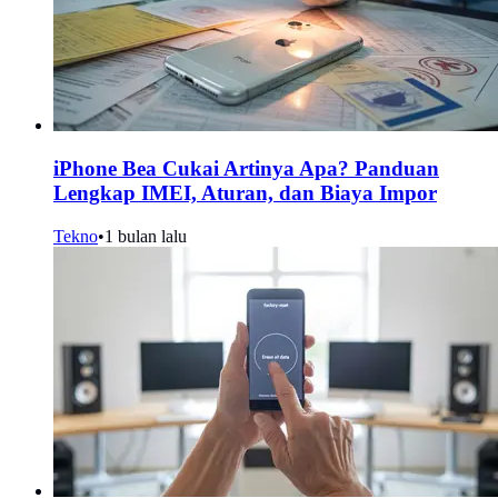
iPhone Bea Cukai Artinya Apa? Panduan
Lengkap IMEI, Aturan, dan Biaya Impor
Tekno
•
1 bulan lalu