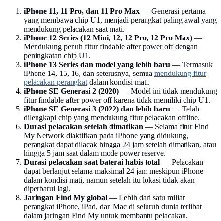
iPhone 11, 11 Pro, dan 11 Pro Max
— Generasi pertama
yang membawa chip U1, menjadi perangkat paling awal yang
mendukung pelacakan saat mati.
iPhone 12 Series (12 Mini, 12, 12 Pro, 12 Pro Max)
—
Mendukung penuh fitur findable after power off dengan
peningkatan chip U1.
iPhone 13 Series dan model yang lebih baru
— Termasuk
iPhone 14, 15, 16, dan seterusnya, semua
mendukung fitur
pelacakan perangkat
dalam kondisi mati.
iPhone SE Generasi 2 (2020)
— Model ini tidak mendukung
fitur findable after power off karena tidak memiliki chip U1.
iPhone SE Generasi 3 (2022) dan lebih baru
— Telah
dilengkapi chip yang mendukung fitur pelacakan offline.
Durasi pelacakan setelah dimatikan
— Selama fitur Find
My Network diaktifkan pada iPhone yang didukung,
perangkat dapat dilacak hingga 24 jam setelah dimatikan, atau
hingga 5 jam saat dalam mode power reserve.
Durasi pelacakan saat baterai habis total
— Pelacakan
dapat berlanjut selama maksimal 24 jam meskipun iPhone
dalam kondisi mati, namun setelah itu lokasi tidak akan
diperbarui lagi.
Jaringan Find My global
— Lebih dari satu miliar
perangkat iPhone, iPad, dan Mac di seluruh dunia terlibat
dalam jaringan Find My untuk membantu pelacakan.