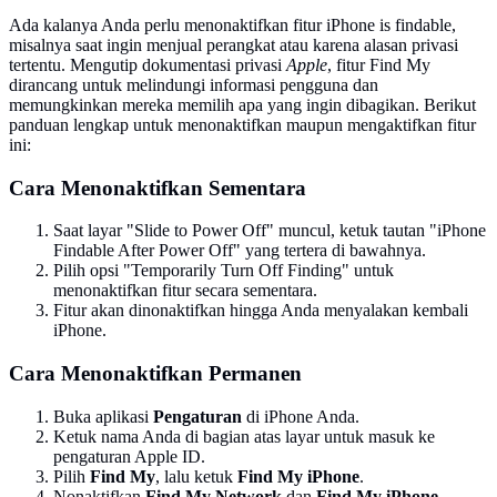
Ada kalanya Anda perlu menonaktifkan fitur iPhone is findable,
misalnya saat ingin menjual perangkat atau karena alasan privasi
tertentu. Mengutip dokumentasi privasi
Apple
, fitur Find My
dirancang untuk melindungi informasi pengguna dan
memungkinkan mereka memilih apa yang ingin dibagikan. Berikut
panduan lengkap untuk menonaktifkan maupun mengaktifkan fitur
ini:
Cara Menonaktifkan Sementara
Saat layar "Slide to Power Off" muncul, ketuk tautan "iPhone
Findable After Power Off" yang tertera di bawahnya.
Pilih opsi "Temporarily Turn Off Finding" untuk
menonaktifkan fitur secara sementara.
Fitur akan dinonaktifkan hingga Anda menyalakan kembali
iPhone.
Cara Menonaktifkan Permanen
Buka aplikasi
Pengaturan
di iPhone Anda.
Ketuk nama Anda di bagian atas layar untuk masuk ke
pengaturan Apple ID.
Pilih
Find My
, lalu ketuk
Find My iPhone
.
Nonaktifkan
Find My Network
dan
Find My iPhone
.