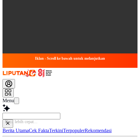
Iklan - Scroll ke bawah untuk melanjutkan
Menu
Simpulkan
Berita Utama
Cek Fakta
Terkini
Terpopuler
Rekomendasi