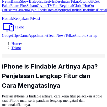
News
Bisnis
ShowBiz
Bola
Lifestyle
Kesehatan
Tekno
Otomotif
Cek
Fakta
Enam Plus
Saham
Crypto
TV
Foto
Regional
Global
Hot
On
Off
Islami
Citizen6
Opini
Feeds
Otosia
Spotlight
English
Disabilitas
Berita
Kontak
Kebijakan Privasi
Tekno
Gadget
Tips
Game
Apps
Internet
Tech News
Telko
Android
Startup
Home
Tekno
iPhone is Findable Artinya Apa?
Penjelasan Lengkap Fitur dan
Cara Mengatasinya
Pelajari iPhone is findable artinya, cara kerja fitur pelacakan Apple
saat iPhone mati, serta panduan lengkap mengatasi dan
menonaktifkannya.