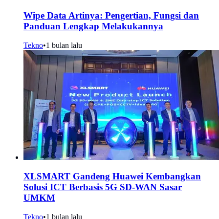
Wipe Data Artinya: Pengertian, Fungsi dan
Panduan Lengkap Melakukannya
Tekno
•
1 bulan lalu
XLSMART Gandeng Huawei Kembangkan
Solusi ICT Berbasis 5G SD-WAN Sasar
UMKM
Tekno
•
1 bulan lalu