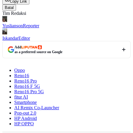
Copy Link
Batal
Tim Redaksi
Yuslianson
Reporter
Iskandar
Editor
Add
as a preferred source on Google
Oppo
Reno16
Reno16 Pro
Reno16 F 5G
Reno16 Pro 5G
fitur AI
Smartphone
AI Remix Co-Launcher
Pop-out 2.0
HP Android
HP OPPO