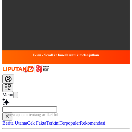
Iklan - Scroll ke bawah untuk melanjutkan
Menu
Tanya apapun tentang ar
Berita Utama
Cek Fakta
Terkini
Terpopuler
Rekomendasi