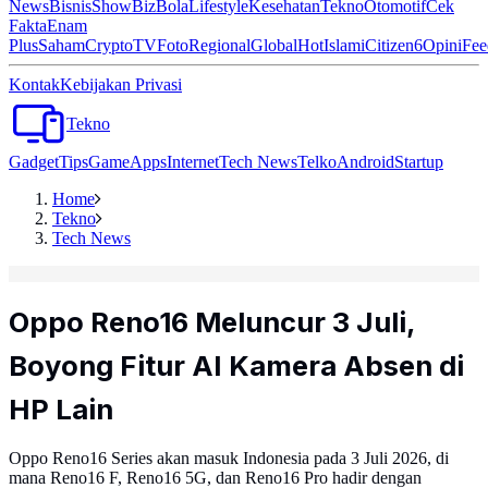
News
Bisnis
ShowBiz
Bola
Lifestyle
Kesehatan
Tekno
Otomotif
Cek
Fakta
Enam
Plus
Saham
Crypto
TV
Foto
Regional
Global
Hot
Islami
Citizen6
Opini
Fee
Kontak
Kebijakan Privasi
Tekno
Gadget
Tips
Game
Apps
Internet
Tech News
Telko
Android
Startup
Home
Tekno
Tech News
Oppo Reno16 Meluncur 3 Juli,
Boyong Fitur AI Kamera Absen di
HP Lain
Oppo Reno16 Series akan masuk Indonesia pada 3 Juli 2026, di
mana Reno16 F, Reno16 5G, dan Reno16 Pro hadir dengan