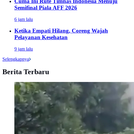
Cuma Ini Rute Timnas Indonesia Menuju
Semifinal Piala AFF 2026
6 jam lalu
Ketika Empati Hilang, Coreng Wajah
Pelayanan Kesehatan
9 jam lalu
Selengkapnya
Berita Terbaru