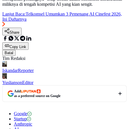
miliknya di tengah kompetisi AI yang kian sengit.
Lanjut Baca:
Telkomsel Umumkan 3 Pemenang AI Cinefest 2026,
Ini Daftarnya
Share
Copy Link
Batal
Tim Redaksi
Iskandar
Reporter
Yuslianson
Editor
Add
as a preferred source on Google
Google
Startup
Anthropic