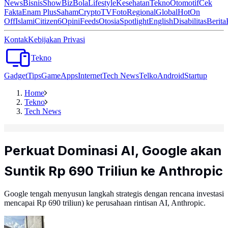
News
Bisnis
ShowBiz
Bola
Lifestyle
Kesehatan
Tekno
Otomotif
Cek
Fakta
Enam Plus
Saham
Crypto
TV
Foto
Regional
Global
Hot
On
Off
Islami
Citizen6
Opini
Feeds
Otosia
Spotlight
English
Disabilitas
Berita
Kontak
Kebijakan Privasi
Tekno
Gadget
Tips
Game
Apps
Internet
Tech News
Telko
Android
Startup
Home
Tekno
Tech News
Perkuat Dominasi AI, Google akan
Suntik Rp 690 Triliun ke Anthropic
Google tengah menyusun langkah strategis dengan rencana investasi
mencapai Rp 690 triliun) ke perusahaan rintisan AI, Anthropic.