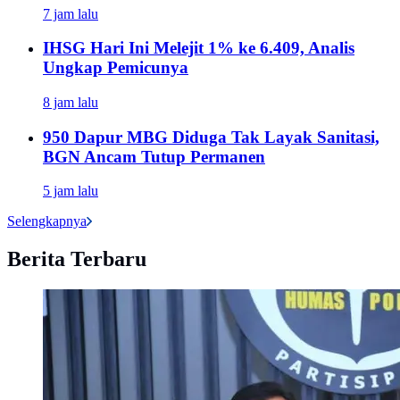
7 jam lalu
IHSG Hari Ini Melejit 1% ke 6.409, Analis
Ungkap Pemicunya
8 jam lalu
950 Dapur MBG Diduga Tak Layak Sanitasi,
BGN Ancam Tutup Permanen
5 jam lalu
Selengkapnya
Berita Terbaru