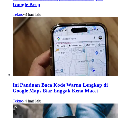
Google Keep
Tekno
•
3 hari lalu
Ini Panduan Baca Kode Warna Lengkap di
Google Maps Biar Enggak Kena Macet
Tekno
•
4 hari lalu