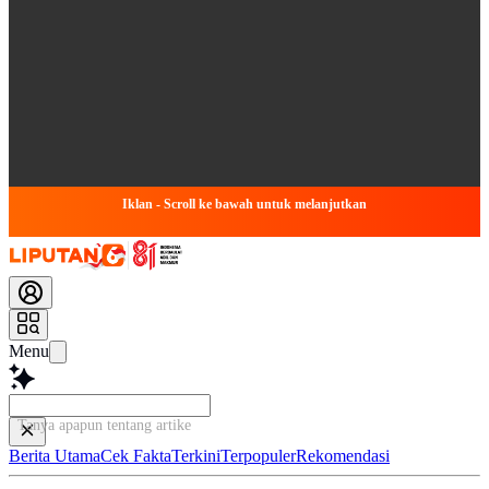
Iklan - Scroll ke bawah untuk melanjutkan
Menu
Tanya apapun tentang artikel ini...
Berita Utama
Cek Fakta
Terkini
Terpopuler
Rekomendasi