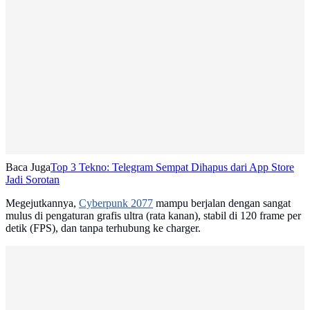
Baca Juga
Top 3 Tekno: Telegram Sempat Dihapus dari App Store
Jadi Sorotan
Megejutkannya,
Cyberpunk 2077
mampu berjalan dengan sangat
mulus di pengaturan grafis ultra (rata kanan), stabil di 120 frame per
detik (FPS), dan tanpa terhubung ke charger.