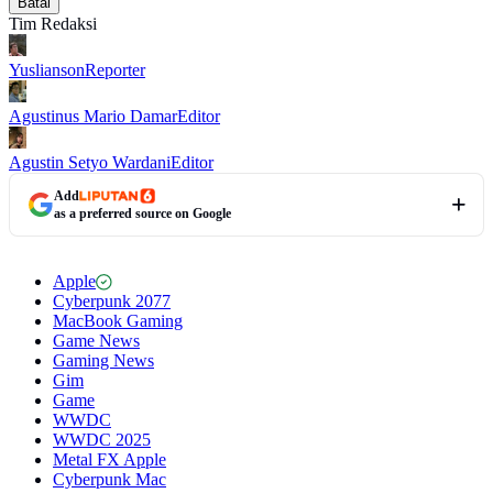
Batal
Tim Redaksi
Yuslianson
Reporter
Agustinus Mario Damar
Editor
Agustin Setyo Wardani
Editor
Add
as a preferred source on Google
Apple
Cyberpunk 2077
MacBook Gaming
Game News
Gaming News
Gim
Game
WWDC
WWDC 2025
Metal FX Apple
Cyberpunk Mac