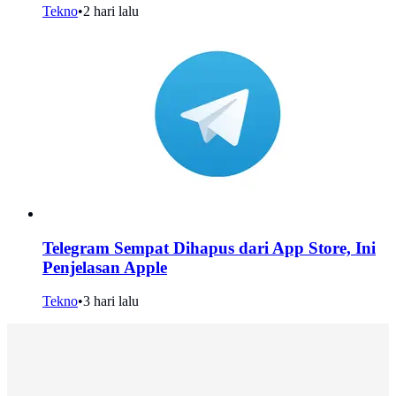
Tekno
•
2 hari lalu
Telegram Sempat Dihapus dari App Store, Ini
Penjelasan Apple
Tekno
•
3 hari lalu