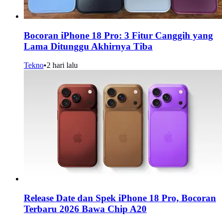
Bocoran iPhone 18 Pro: 3 Fitur Canggih yang
Lama Ditunggu Akhirnya Tiba
Tekno
•
2 hari lalu
Release Date dan Spek iPhone 18 Pro, Bocoran
Terbaru 2026 Bawa Chip A20