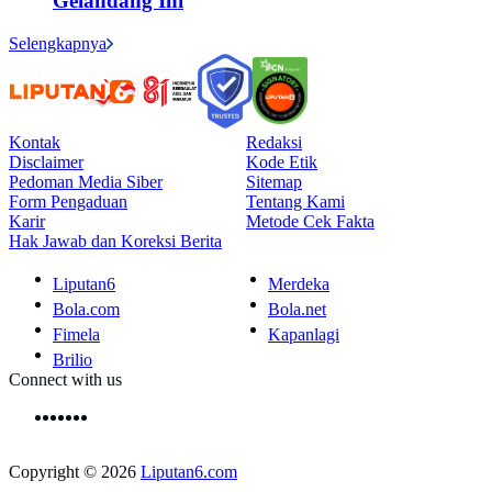
Gelandang Ini
Selengkapnya
Kontak
Redaksi
Disclaimer
Kode Etik
Pedoman Media Siber
Sitemap
Form Pengaduan
Tentang Kami
Karir
Metode Cek Fakta
Hak Jawab dan Koreksi Berita
Liputan6
Merdeka
Bola.com
Bola.net
Fimela
Kapanlagi
Brilio
Connect with us
Copyright © 2026
Liputan6.com