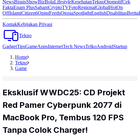
News
Bisnis
ShowBiz
Bola
Lifestyle
Kesehatan
Tekno
Otomotif
Cek
Fakta
Enam Plus
Saham
Crypto
TV
Foto
Regional
Global
Hot
On
Off
Islami
Citizen6
Opini
Feeds
Otosia
Spotlight
English
Disabilitas
Berita
Kontak
Kebijakan Privasi
Tekno
Gadget
Tips
Game
Apps
Internet
Tech News
Telko
Android
Startup
Home
Tekno
Game
Eksklusif WWDC25: CD Projekt
Red Pamer Cyberpunk 2077 di
MacBook Pro, Tembus 120 FPS
Tanpa Colok Charger!