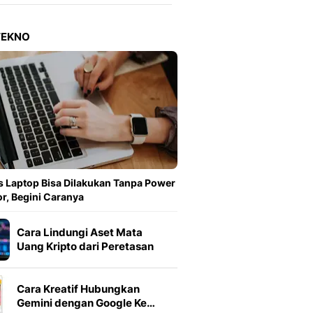
Berita Daerah Dan Peri
Terbaru
Global
TEKNO
Berita Internasional, Sa
Inspiratif, Unik, Dan M
Hot
Hot Liputan6.com Menya
Dan Terbaru
On Off
On Off Liputan6: Sinop
& Berita Bisnis Digital
Islami
 Laptop Bisa Dilakukan Tanpa Power
Berita & Kajian Islami
r, Begini Caranya
Hikmah - Liputan6
Citizen6
Cara Lindungi Aset Mata
Berita Citizen6 - Medi
Uang Kripto dari Peretasan
Liputan6.com
Opini
Cara Kreatif Hubungkan
Opini Liputan6: Analis
Gemini dengan Google Ke…
Pandang Dan Perspekti