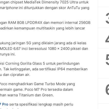
dengan chipset MediaTek Dimensity 7025 Ultra untuk
martphone
ini ditunjukkan dengan skor AnTuTu yang
dengan RAM 8GB LPDDR4X dan memori internal 256GB
hadirkan kemampuan multitaskin yang lebih lancar
ung jaringan 5G yang diklaim jarang ada di kelas
OLED 6.67 inci beresolusi 1080 x 2400 piksel dan
runya ini.
isi Corning Gorilla Glass 5 untuk perlindungan
. Tak ketinggalan, ada sertifikasi IP64 memberikan
dan cipratan air.
 Poco menghadirkan Game Turbo Mode yang
bermain game. Poco M7 Pro tersedia dalam
han warna Titanium dan Green.
7 Pro
serta spesifikasi lengkap masih perlu