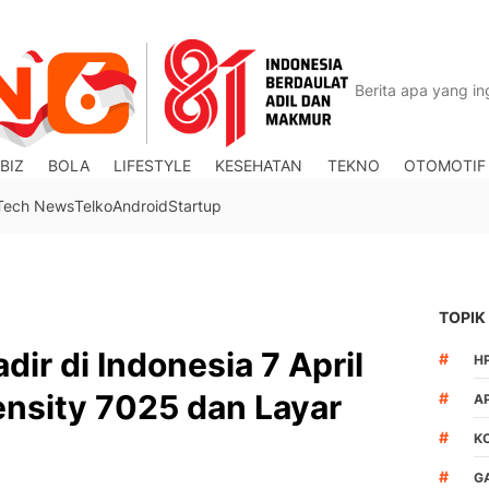
BIZ
BOLA
LIFESTYLE
KESEHATAN
TEKNO
OTOMOTIF
Tech News
Telko
Android
Startup
TOPIK
ir di Indonesia 7 April
#
H
nsity 7025 dan Layar
#
A
#
K
#
G