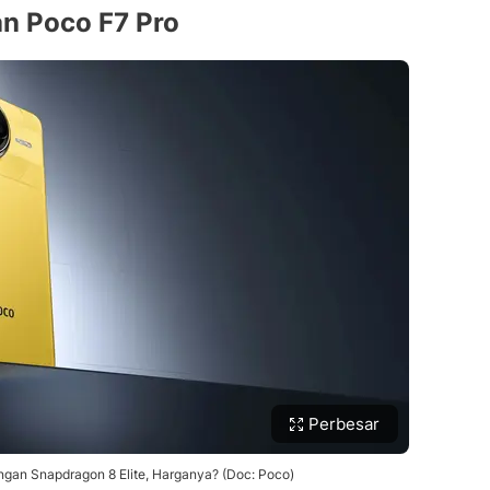
an Poco F7 Pro
Perbesar
engan Snapdragon 8 Elite, Harganya? (Doc: Poco)