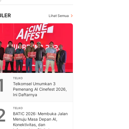
Feeds
Feeds Liputan6: Kumpul
ULER
Lihat Semua
Terbaru Harian
Otosia
Otosia
Spotlight
Berita Terkini, Kabar Te
Dan Dunia - Liputan6.
English
Exploring Knowledge, T
En.Liputan6.com
Disabilitas
1
TELKO
Telkomsel Umumkan 3
Disabilitas Berita Terkini
Pemenang AI Cinefest 2026,
Harian, Berita Terbaru,
Ini Daftarnya
Berita
Berita Hari Ini Politik,
2
TELKO
Health
BATIC 2026: Membuka Jalan
Kabar Berita Terbaru D
Menuju Masa Depan AI,
Diet, Herbal Terbaik
Konektivitas, dan