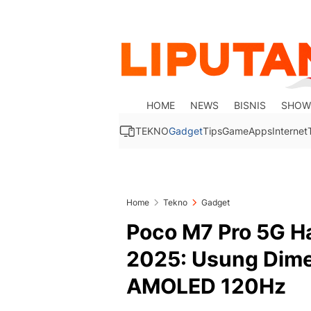
HOME
NEWS
BISNIS
SHOW
TEKNO
Gadget
Tips
Game
Apps
Internet
Home
Tekno
Gadget
Poco M7 Pro 5G Had
2025: Usung Dime
AMOLED 120Hz