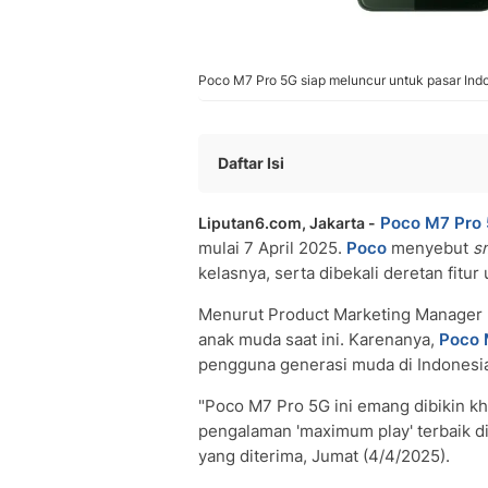
Poco M7 Pro 5G siap meluncur untuk pasar Indo
Daftar Isi
Poco F7 Ultra dan Poco F7 Pro Resmi D
Poco M7 Pro
Liputan6.com, Jakarta -
Harga Poco F7 Ultra dan Poco F7 Pro
mulai 7 April 2025.
Poco
menyebut
s
Harga Poco F7 Ultra:
kelasnya, serta dibekali deretan fit
Harga Poco F7 Pro:
Spesifikasi Poco F7 Ultra
Menurut Product Marketing Manager
anak muda saat ini. Karenanya,
Poco 
pengguna generasi muda di Indonesi
"Poco M7 Pro 5G ini emang dibikin k
pengalaman 'maximum play' terbaik di
yang diterima, Jumat (4/4/2025).