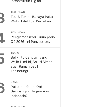
Infrastruktur Digital
Sport
Berita Bola Terkini, Ja
3
Klasemen, Hasil Liga
TECH NEWS
Top 3 Tekno: Bahaya Pakai
Wi-Fi Hotel Tuai Perhatian
4
TECH NEWS
Pengiriman iPad Turun pada
Q2 2026, Ini Penyebabnya
5
TEKNO
Bel Pintu Canggih yang
Wajib Dimiliki, Solusi Simpel
agar Rumah Lebih
Terlindungi
6
GAME
Pokemon Game On!
Sambangi 7 Negara Asia,
Indonesia?
TECH NEWS