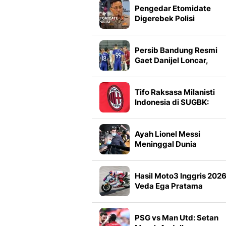
Pengedar Etomidate
Digerebek Polisi
Persib Bandung Resmi
Gaet Danijel Loncar,
Tambal Pertahanan
Tifo Raksasa Milanisti
Indonesia di SUGBK:
'Bentornato Amore'
Sambut AC Milan
Ayah Lionel Messi
Meninggal Dunia
Hasil Moto3 Inggris 2026
Veda Ega Pratama
Terpuruk di Kualifikasi
PSG vs Man Utd: Setan