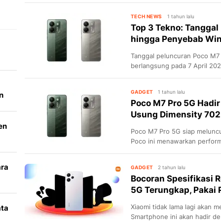
maksimal berkat chipset Dime
TECH NEWS
1 tahun lalu
Top 3 Tekno: Tanggal
hingga Penyebab Wind
Tanggal peluncuran Poco M7 
berlangsung pada 7 April 202
GADGET
1 tahun lalu
n
Poco M7 Pro 5G Hadir 
Usung Dimensity 702
en
Poco M7 Pro 5G siap meluncur
Poco ini menawarkan perfor
120Hz, dan dukungan 5G.
ara
GADGET
2 tahun lalu
Bocoran Spesifikasi R
k
5G Terungkap, Pakai 
Xiaomi tidak lama lagi akan 
ata
Smartphone ini akan hadir d