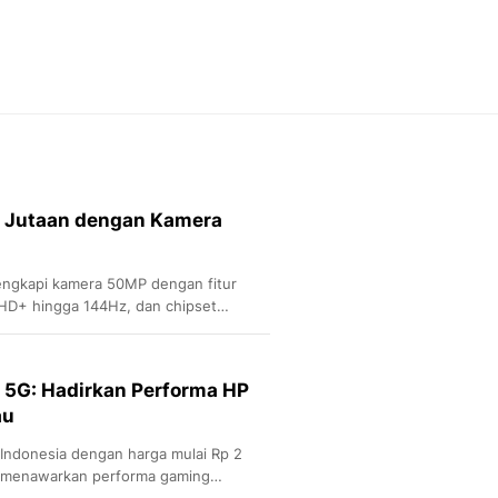
Feeds
Feeds Liputan6: Kumpul
Terbaru Harian
Otosia
Otosia
Spotlight
Berita Terkini, Kabar Te
Dan Dunia - Liputan6.
 Jutaan dengan Kamera
English
Exploring Knowledge, T
En.Liputan6.com
lengkapi kamera 50MP dengan fitur
Disabilitas
FHD+ hingga 144Hz, dan chipset
Disabilitas Berita Terkini
Harian, Berita Terbaru,
Berita
o 5G: Hadirkan Performa HP
Berita Hari Ini Politik,
au
Health
Kabar Berita Terbaru D
i Indonesia dengan harga mulai Rp 2
Diet, Herbal Terbaik
 , menawarkan performa gaming