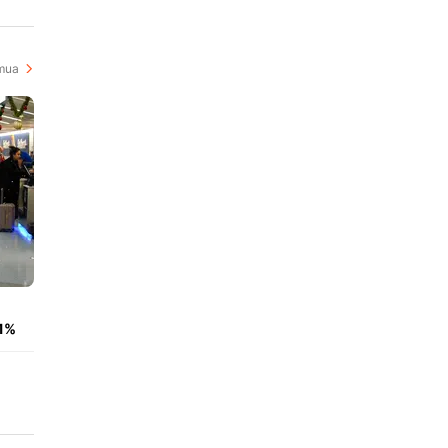
i
mua
,1%
i 8