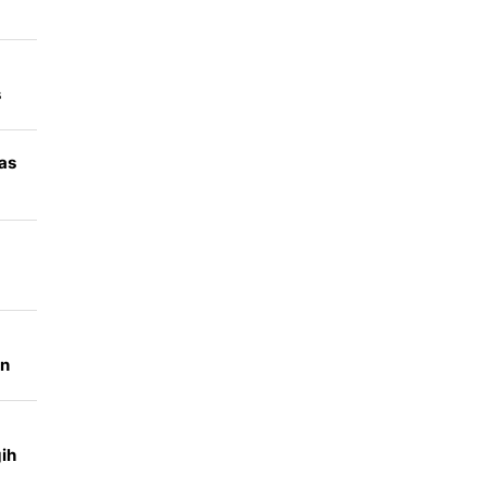
s
n
as
ji
n
em
ih