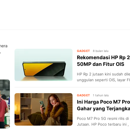
mera
,
GADGET
8 bulan lalu
Rekomendasi HP Rp 2
50MP dan Fitur OIS
HP Rp 2 jutaan kini sudah di
unggulan seperti OIS, layar 
bertenaga.
GADGET
1 tahun lalu
Ini Harga Poco M7 Pr
Gahar yang Terjangk
Poco M7 Pro 5G resmi rilis d
Jutaan. HP Poco terbaru ini