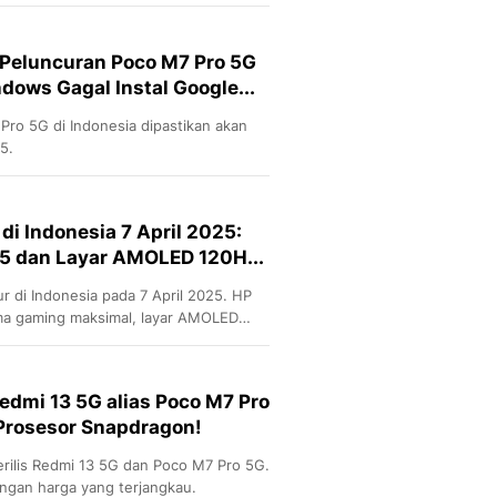
nsity 7025 Ultra.
Sport
Berita Bola Terkini, Ja
Klasemen, Hasil Liga
 Peluncuran Poco M7 Pro 5G
ows Gagal Instal Google...
Pro 5G di Indonesia dipastikan akan
5.
di Indonesia 7 April 2025:
5 dan Layar AMOLED 120H...
 di Indonesia pada 7 April 2025. HP
ma gaming maksimal, layar AMOLED
edmi 13 5G alias Poco M7 Pro
Prosesor Snapdragon!
merilis Redmi 13 5G dan Poco M7 Pro 5G.
engan harga yang terjangkau.