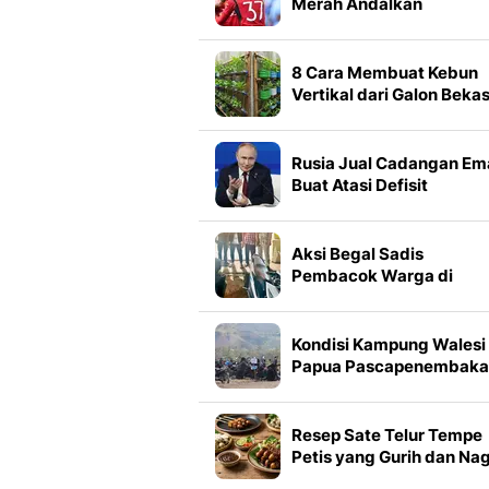
Merah Andalkan
Gelandang Anyar
8 Cara Membuat Kebun
Vertikal dari Galon Beka
dan Botol Plastik di Laha
Sempit
Rusia Jual Cadangan Em
Buat Atasi Defisit
Anggaran?
Aksi Begal Sadis
Pembacok Warga di
Lampung Berakhir di Jeru
Besi
Kondisi Kampung Walesi
Papua Pascapenembaka
di Festival Lembah Bali
Resep Sate Telur Tempe
Petis yang Gurih dan Nag