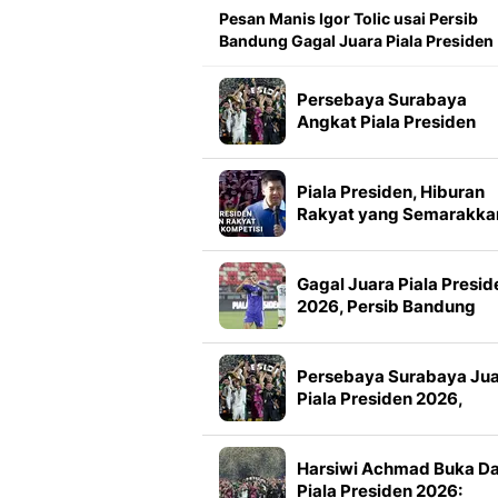
Pesan Manis Igor Tolic usai Persib
Bandung Gagal Juara Piala Presiden
Persebaya Surabaya
Angkat Piala Presiden
2026, Francisco Rivera:
Kini Kami Lebih Percaya
Diri
Piala Presiden, Hiburan
Rakyat yang Semarakka
Jeda Kompetisi
Gagal Juara Piala Presid
2026, Persib Bandung
Petik Banyak Pelajaran
Persebaya Surabaya Ju
Piala Presiden 2026,
Manajemen Imbau Bone
Tak Konvoi
Harsiwi Achmad Buka D
Piala Presiden 2026: