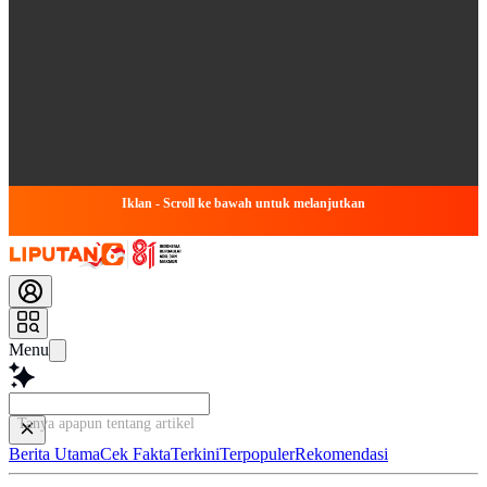
Iklan - Scroll ke bawah untuk melanjutkan
Menu
Tanya apapun tentang artikel ini...
Berita Utama
Cek Fakta
Terkini
Terpopuler
Rekomendasi