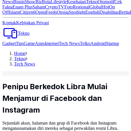
News
Bisnis
ShowBiz
Bola
Lifestyle
Kesehatan
Tekno
Otomotif
Cek
Fakta
Enam Plus
Saham
Crypto
TV
Foto
Regional
Global
Hot
On
Off
Islami
Citizen6
Opini
Feeds
Otosia
Spotlight
English
Disabilitas
Berita
Kontak
Kebijakan Privasi
Tekno
Gadget
Tips
Game
Apps
Internet
Tech News
Telko
Android
Startup
Home
Tekno
Tech News
Penipu Berkedok Libra Mulai
Menjamur di Facebook dan
Instagram
Sejumlah akun, halaman dan grup di Facebook dan Instagram
mengatasnamakan diri mereka sebagai perwakilan resmi Libra.