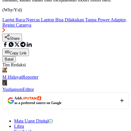
(Why/Ysl)
Lanjut Baca:
Ngecas Laptop Bisa Dilakukan Tanpa Power Adaptor,
Begini Caranya
Share
Copy Link
Batal
Tim Redaksi
M Hidayat
Reporter
Yuslianson
Editor
Add
as a preferred source on Google
Mata Uang Digital
Libra