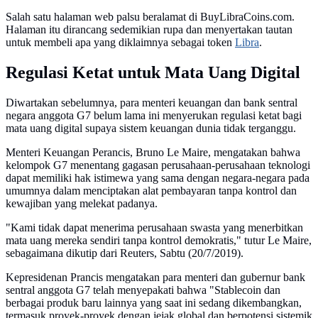
Salah satu halaman web palsu beralamat di BuyLibraCoins.com.
Halaman itu dirancang sedemikian rupa dan menyertakan tautan
untuk membeli apa yang diklaimnya sebagai token
Libra
.
Regulasi Ketat untuk Mata Uang Digital
Diwartakan sebelumnya, para menteri keuangan dan bank sentral
negara anggota G7 belum lama ini menyerukan regulasi ketat bagi
mata uang digital supaya sistem keuangan dunia tidak terganggu.
Menteri Keuangan Perancis, Bruno Le Maire, mengatakan bahwa
kelompok G7 menentang gagasan perusahaan-perusahaan teknologi
dapat memiliki hak istimewa yang sama dengan negara-negara pada
umumnya dalam menciptakan alat pembayaran tanpa kontrol dan
kewajiban yang melekat padanya.
"Kami tidak dapat menerima perusahaan swasta yang menerbitkan
mata uang mereka sendiri tanpa kontrol demokratis," tutur Le Maire,
sebagaimana dikutip dari Reuters, Sabtu (20/7/2019).
Kepresidenan Prancis mengatakan para menteri dan gubernur bank
sentral anggota G7 telah menyepakati bahwa "Stablecoin dan
berbagai produk baru lainnya yang saat ini sedang dikembangkan,
termasuk proyek-proyek dengan jejak global dan berpotensi sistemik