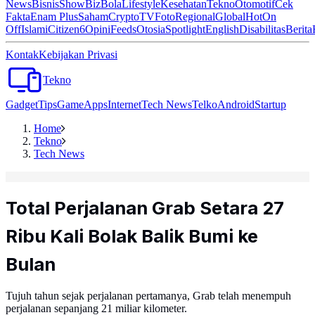
News
Bisnis
ShowBiz
Bola
Lifestyle
Kesehatan
Tekno
Otomotif
Cek
Fakta
Enam Plus
Saham
Crypto
TV
Foto
Regional
Global
Hot
On
Off
Islami
Citizen6
Opini
Feeds
Otosia
Spotlight
English
Disabilitas
Berita
Kontak
Kebijakan Privasi
Tekno
Gadget
Tips
Game
Apps
Internet
Tech News
Telko
Android
Startup
Home
Tekno
Tech News
Total Perjalanan Grab Setara 27
Ribu Kali Bolak Balik Bumi ke
Bulan
Tujuh tahun sejak perjalanan pertamanya, Grab telah menempuh
perjalanan sepanjang 21 miliar kilometer.