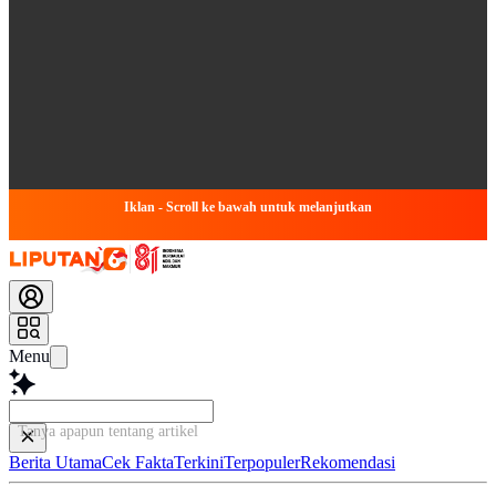
Iklan - Scroll ke bawah untuk melanjutkan
Menu
Tanya apapun tentang artikel ini...
Berita Utama
Cek Fakta
Terkini
Terpopuler
Rekomendasi