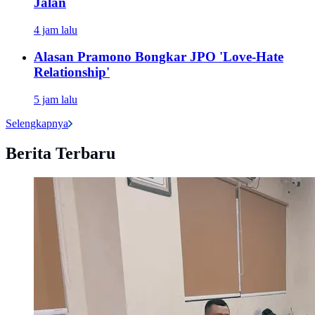
Jalan
4 jam lalu
Alasan Pramono Bongkar JPO 'Love-Hate
Relationship'
5 jam lalu
Selengkapnya
Berita Terbaru