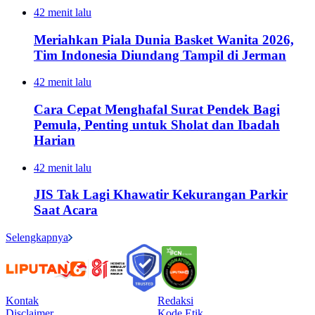
42 menit lalu
Meriahkan Piala Dunia Basket Wanita 2026,
Tim Indonesia Diundang Tampil di Jerman
42 menit lalu
Cara Cepat Menghafal Surat Pendek Bagi
Pemula, Penting untuk Sholat dan Ibadah
Harian
42 menit lalu
JIS Tak Lagi Khawatir Kekurangan Parkir
Saat Acara
Selengkapnya
Kontak
Redaksi
Disclaimer
Kode Etik