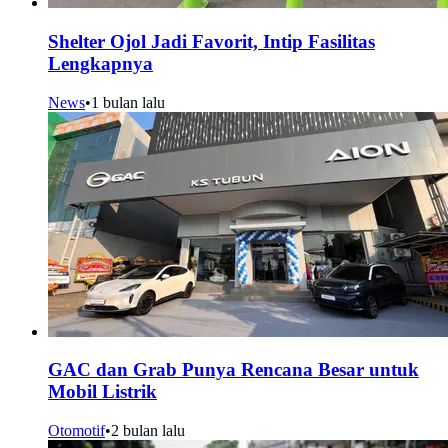
Shelter Ojol Jadi Favorit, Intip Fasilitas
Lengkapnya
News
•
1 bulan lalu
GAC dan Grab Punya Rencana Besar untuk
Mobil Listrik
Otomotif
•
2 bulan lalu