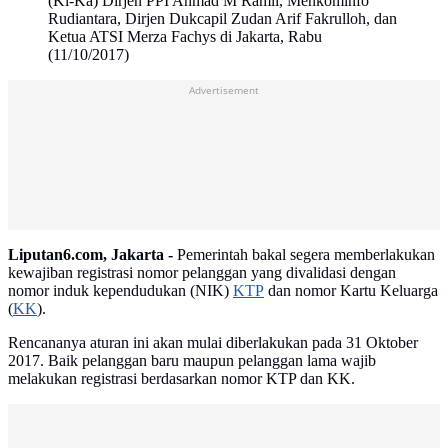
(Ki-Ka) Dirjen PPI Ahmad M Ramli, Menkominfo
Rudiantara, Dirjen Dukcapil Zudan Arif Fakrulloh, dan
Ketua ATSI Merza Fachys di Jakarta, Rabu
(11/10/2017)
Advertisement
Liputan6.com, Jakarta -
Pemerintah bakal segera memberlakukan
kewajiban registrasi nomor pelanggan yang divalidasi dengan
nomor induk kependudukan (NIK)
KTP
dan nomor Kartu Keluarga
(
KK
).
Rencananya aturan ini akan mulai diberlakukan pada 31 Oktober
2017. Baik pelanggan baru maupun pelanggan lama wajib
melakukan registrasi berdasarkan nomor KTP dan KK.