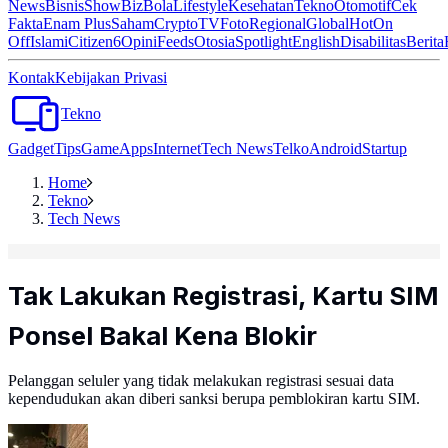
News
Bisnis
ShowBiz
Bola
Lifestyle
Kesehatan
Tekno
Otomotif
Cek
Fakta
Enam Plus
Saham
Crypto
TV
Foto
Regional
Global
Hot
On
Off
Islami
Citizen6
Opini
Feeds
Otosia
Spotlight
English
Disabilitas
Berita
Kontak
Kebijakan Privasi
Tekno
Gadget
Tips
Game
Apps
Internet
Tech News
Telko
Android
Startup
Home
Tekno
Tech News
Tak Lakukan Registrasi, Kartu SIM
Ponsel Bakal Kena Blokir
Pelanggan seluler yang tidak melakukan registrasi sesuai data
kependudukan akan diberi sanksi berupa pemblokiran kartu SIM.