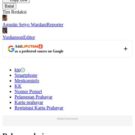
Batal
Tim Redaksi
Agustin Setyo Wardani
Reporter
Yuslianson
Editor
Add
as a preferred source on Google
ktp
Smartphone
Menkominfo
KK
Nomor Ponsel
Pelanggan Prabayar
Kartu prabayar
Registrasi Kartu Prabayar
Advertisement