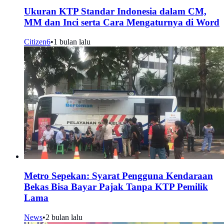
Ukuran KTP Standar Indonesia dalam CM,
MM dan Inci serta Cara Mengaturnya di Word
Citizen6
•
1 bulan lalu
Metro Sepekan: Syarat Pengguna Kendaraan
Bekas Bisa Bayar Pajak Tanpa KTP Pemilik
Lama
News
•
2 bulan lalu