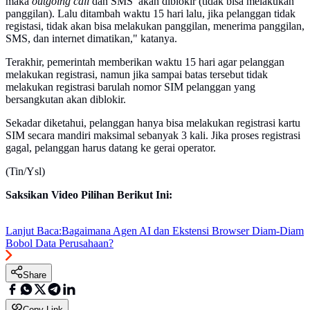
maka
outgoing call
dan SMS
akan diblokir (tidak bisa melakukan
panggilan). Lalu ditambah waktu 15 hari lalu, jika pelanggan tidak
registasi, tidak akan bisa melakukan panggilan, menerima panggilan,
SMS, dan internet dimatikan," katanya.
Terakhir, pemerintah memberikan waktu 15 hari agar pelanggan
melakukan registrasi, namun jika sampai batas tersebut tidak
melakukan registrasi barulah nomor SIM pelanggan yang
bersangkutan akan diblokir.
Sekadar diketahui, pelanggan hanya bisa melakukan registrasi kartu
SIM secara mandiri maksimal sebanyak 3 kali. Jika proses registrasi
gagal, pelanggan harus datang ke gerai operator.
(Tin/Ysl)
Saksikan Video Pilihan Berikut Ini:
Lanjut Baca:
Bagaimana Agen AI dan Ekstensi Browser Diam-Diam
Bobol Data Perusahaan?
Share
Copy Link