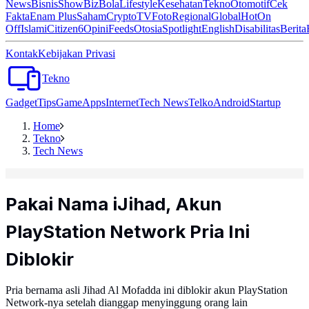
News
Bisnis
ShowBiz
Bola
Lifestyle
Kesehatan
Tekno
Otomotif
Cek
Fakta
Enam Plus
Saham
Crypto
TV
Foto
Regional
Global
Hot
On
Off
Islami
Citizen6
Opini
Feeds
Otosia
Spotlight
English
Disabilitas
Berita
Kontak
Kebijakan Privasi
Tekno
Gadget
Tips
Game
Apps
Internet
Tech News
Telko
Android
Startup
Home
Tekno
Tech News
Pakai Nama iJihad, Akun
PlayStation Network Pria Ini
Diblokir
Pria bernama asli Jihad Al Mofadda ini diblokir akun PlayStation
Network-nya setelah dianggap menyinggung orang lain