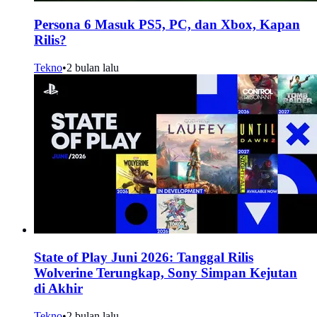
Persona 6 Masuk PS5, PC, dan Xbox, Kapan
Rilis?
Tekno
•
2 bulan lalu
State of Play Juni 2026: Tanggal Rilis
Wolverine Terungkap, Sony Simpan Kejutan
di Akhir
Tekno
•
2 bulan lalu