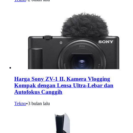
Harga Sony ZV-1 II, Kamera Vlogging
Kompak dengan Lensa Ultra-Lebar dan
Autofokus Canggih
Tekno
•
3 bulan lalu