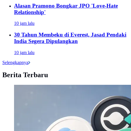
Alasan Pramono Bongkar JPO 'Love-Hate
Relationship'
10 jam lalu
30 Tahun Membeku di Everest, Jasad Pendaki
India Segera Dipulangkan
10 jam lalu
Selengkapnya
Berita Terbaru