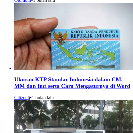
Otomotif
•
1 bulan lalu
Ukuran KTP Standar Indonesia dalam CM,
MM dan Inci serta Cara Mengaturnya di Word
Citizen6
•
1 bulan lalu