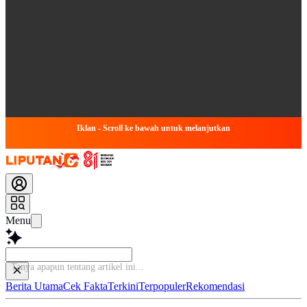
Iklan - Scroll ke bawah untuk melanjutkan
Menu
B
Berita Utama
Cek Fakta
Terkini
Terpopuler
Rekomendasi