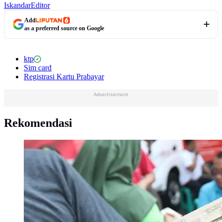
Iskandar
Editor
Add
as a preferred source on Google
ktp
Sim card
Registrasi Kartu Prabayar
Advertisement
Rekomendasi