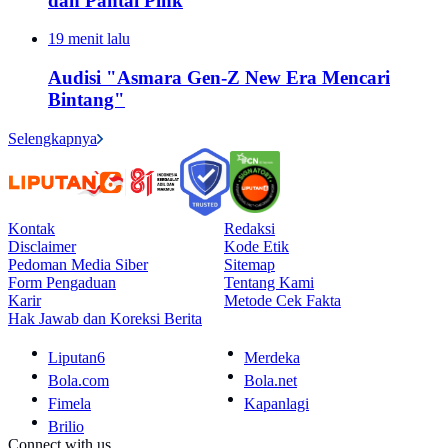
dan Pantai Pink
19 menit lalu
Audisi "Asmara Gen-Z New Era Mencari
Bintang"
Selengkapnya
Kontak
Redaksi
Disclaimer
Kode Etik
Pedoman Media Siber
Sitemap
Form Pengaduan
Tentang Kami
Karir
Metode Cek Fakta
Hak Jawab dan Koreksi Berita
Liputan6
Merdeka
Bola.com
Bola.net
Fimela
Kapanlagi
Brilio
Connect with us