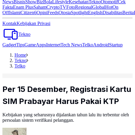
News
Bisnis
ShowBiz
Bola
Lifestyle
Kesehatan
Tekno
Otomotif
Cek
Fakta
Enam Plus
Saham
Crypto
TV
Foto
Regional
Global
Hot
On
Off
Islami
Citizen6
Opini
Feeds
Otosia
Spotlight
English
Disabilitas
Berita
Kontak
Kebijakan Privasi
Tekno
Gadget
Tips
Game
Apps
Internet
Tech News
Telko
Android
Startup
Home
Tekno
Telko
Per 15 Desember, Registrasi Kartu
SIM Prabayar Harus Pakai KTP
Kebijakan yang seharusnya dijalankan tahun lalu itu terbentur oleh
persoalan sistem verifikasi pelanggan.