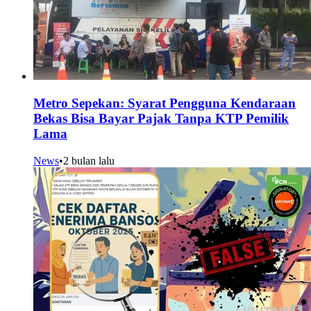
Metro Sepekan: Syarat Pengguna Kendaraan
Bekas Bisa Bayar Pajak Tanpa KTP Pemilik
Lama
News
•
2 bulan lalu