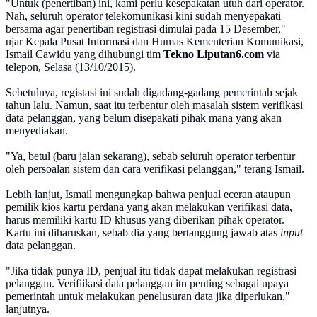
"Untuk (penertiban) ini, kami perlu kesepakatan utuh dari operator.
Nah, seluruh operator telekomunikasi kini sudah menyepakati
bersama agar penertiban registrasi dimulai pada 15 Desember,"
ujar Kepala Pusat Informasi dan Humas Kementerian Komunikasi,
Ismail Cawidu yang dihubungi tim
Tekno Liputan6.com
via
telepon, Selasa (13/10/2015).
Sebetulnya, registasi ini sudah digadang-gadang pemerintah sejak
tahun lalu. Namun, saat itu terbentur oleh masalah sistem verifikasi
data pelanggan, yang belum disepakati pihak mana yang akan
menyediakan.
"Ya, betul (baru jalan sekarang), sebab seluruh operator terbentur
oleh persoalan sistem dan cara verifikasi pelanggan," terang Ismail.
Lebih lanjut, Ismail mengungkap bahwa penjual eceran ataupun
pemilik kios kartu perdana yang akan melakukan verifikasi data,
harus memiliki kartu ID khusus yang diberikan pihak operator.
Kartu ini diharuskan, sebab dia yang bertanggung jawab atas
input
data pelanggan.
"Jika tidak punya ID, penjual itu tidak dapat melakukan registrasi
pelanggan. Verifiikasi data pelanggan itu penting sebagai upaya
pemerintah untuk melakukan penelusuran data jika diperlukan,"
lanjutnya.