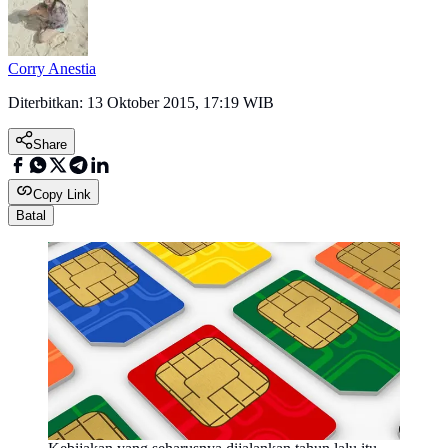
Corry Anestia
Diterbitkan:
13 Oktober 2015, 17:19 WIB
Share
Copy Link
Batal