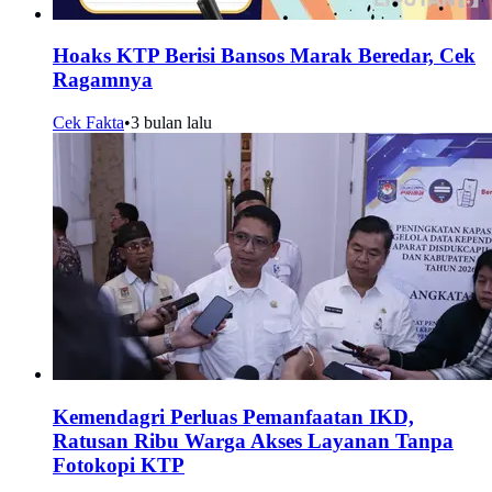
Hoaks KTP Berisi Bansos Marak Beredar, Cek
Ragamnya
Cek Fakta
•
3 bulan lalu
Kemendagri Perluas Pemanfaatan IKD,
Ratusan Ribu Warga Akses Layanan Tanpa
Fotokopi KTP