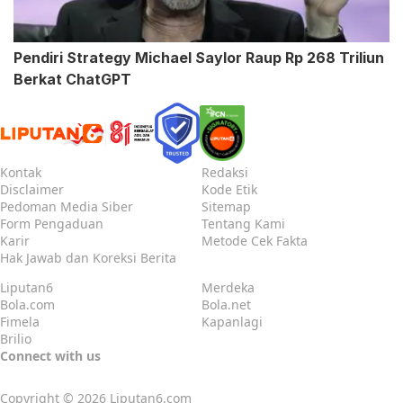
Pendiri Strategy Michael Saylor Raup Rp 268 Triliun
Berkat ChatGPT
Kontak
Redaksi
Disclaimer
Kode Etik
Pedoman Media Siber
Sitemap
Form Pengaduan
Tentang Kami
Karir
Metode Cek Fakta
Hak Jawab dan Koreksi Berita
Liputan6
Merdeka
Bola.com
Bola.net
Fimela
Kapanlagi
Brilio
Connect with us
Copyright © 2026
Liputan6.com