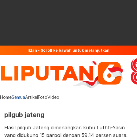
Iklan - Scroll ke bawah untuk melanjutkan
Home
Semua
Artikel
Foto
Video
pilgub jateng
Hasil pilgub Jateng dimenangkan kubu Luthfi-Yasin
yang didukung 15 parpol dengan 59,14 persen suara.