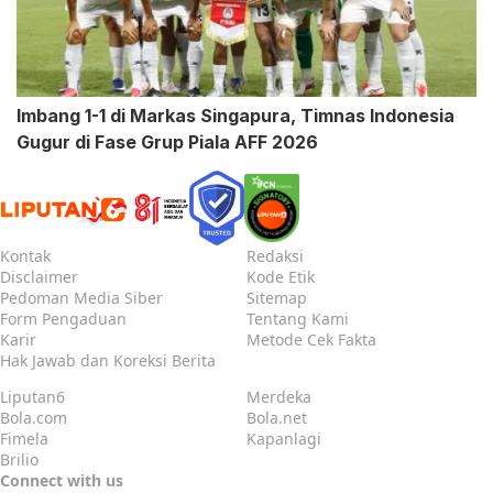
Imbang 1-1 di Markas Singapura, Timnas Indonesia
Gugur di Fase Grup Piala AFF 2026
Kontak
Redaksi
Disclaimer
Kode Etik
Pedoman Media Siber
Sitemap
Form Pengaduan
Tentang Kami
Karir
Metode Cek Fakta
Hak Jawab dan Koreksi Berita
Liputan6
Merdeka
Bola.com
Bola.net
Fimela
Kapanlagi
Brilio
Connect with us