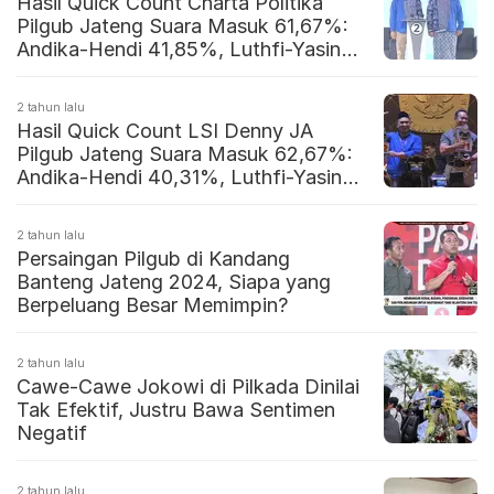
Hasil Quick Count Charta Politika
Pilgub Jateng Suara Masuk 61,67%:
Andika-Hendi 41,85%, Luthfi-Yasin
58,15%
2 tahun lalu
Hasil Quick Count LSI Denny JA
Pilgub Jateng Suara Masuk 62,67%:
Andika-Hendi 40,31%, Luthfi-Yasin
59,69%
2 tahun lalu
Persaingan Pilgub di Kandang
Banteng Jateng 2024, Siapa yang
Berpeluang Besar Memimpin?
2 tahun lalu
Cawe-Cawe Jokowi di Pilkada Dinilai
Tak Efektif, Justru Bawa Sentimen
Negatif
2 tahun lalu