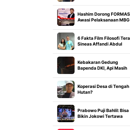
TikTok: Awalnya
Didiamkan, tapi Makin
Parah
Hashim Dorong FORMAS
Awasi Pelaksanaan MBG 
Seluruh Indonesia
6 Fakta Film Filosofi Tera
Sineas Affandi Abdul
Rachman Pinang Sherin
Hingga Lydia Kandou
Kebakaran Gedung
Bapenda DKI, Api Masih
Berkobar
Koperasi Desa di Tengah
Hutan?
Prabowo Puji Bahlil: Bisa
Bikin Jokowi Tertawa