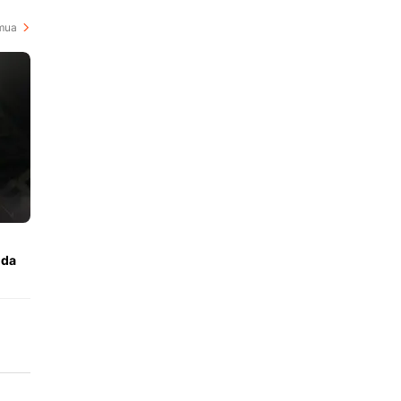
mua
nda
ak