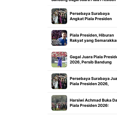
Persebaya Surabaya
Angkat Piala Presiden
2026, Francisco Rivera:
Kini Kami Lebih Percaya
Diri
Piala Presiden, Hiburan
Rakyat yang Semarakka
Jeda Kompetisi
Gagal Juara Piala Presid
2026, Persib Bandung
Petik Banyak Pelajaran
Persebaya Surabaya Ju
Piala Presiden 2026,
Manajemen Imbau Bone
Tak Konvoi
Harsiwi Achmad Buka D
Piala Presiden 2026:
Meningkat 16 Persen dar
Tahun Lalu