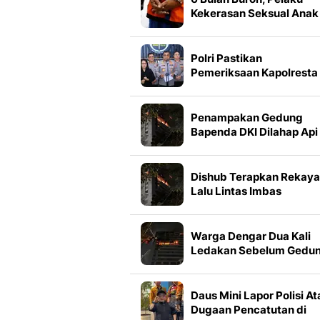
Kekerasan Seksual Anak
Ditangkap Sembunyi di
Mobil Travel
Polri Pastikan
Pemeriksaan Kapolresta
Banda Aceh Berjalan
Transparan
Penampakan Gedung
Bapenda DKI Dilahap Api
Dishub Terapkan Rekay
Lalu Lintas Imbas
Kebakaran Gedung
Bapenda DKI
Warga Dengar Dua Kali
Ledakan Sebelum Gedu
Bapenda DKI Kebakaran
Daus Mini Lapor Polisi At
Dugaan Pencatutan di