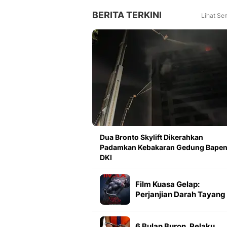
BERITA TERKINI
Lihat Se
Dua Bronto Skylift Dikerahkan
Padamkan Kebakaran Gedung Bape
DKI
Film Kuasa Gelap:
Perjanjian Darah Tayang
dalam Format IMAX, Sim
3 Faktanya
6 Bulan Buron, Pelaku