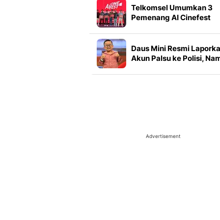
Telkomsel Umumkan 3
Pemenang AI Cinefest
2026, Ini Daftarnya
Daus Mini Resmi Lapork
Akun Palsu ke Polisi, Na
Dicatut Untuk Ujaran
Kebencian
Advertisement