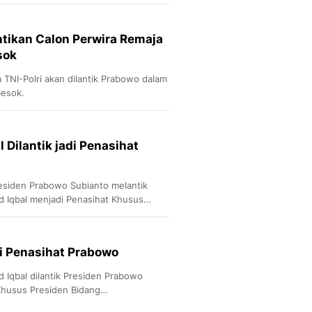
Sport
Berita Bola Terkini, Ja
Klasemen, Hasil Liga
tikan Calon Perwira Remaja
sok
 TNI-Polri akan dilantik Prabowo dalam
besok.
 Dilantik jadi Penasihat
Presiden Prabowo Subianto melantik
d Iqbal menjadi Penasihat Khusus
adi Penasihat Prabowo
 Iqbal dilantik Presiden Prabowo
Khusus Presiden Bidang
teraan Buruh.