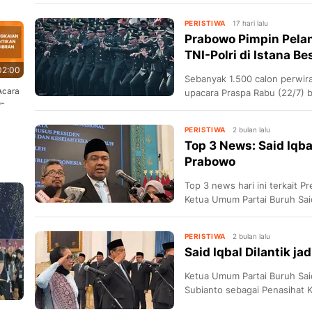
Subianto.
PERISTIWA
17 hari lalu
Prabowo Pimpin Pelan
TNI-Polri di Istana Be
02:00
Sebanyak 1.500 calon perwira
Acara
upacara Praspa Rabu (22/7) 
o-
PERISTIWA
2 bulan lalu
Top 3 News: Said Iqbal
Prabowo
Top 3 news hari ini terkait 
Ketua Umum Partai Buruh Sai
Presiden.
PERISTIWA
2 bulan lalu
Said Iqbal Dilantik j
Ketua Umum Partai Buruh Said
Subianto sebagai Penasihat 
Ketenagakerjaan dan Kesejah