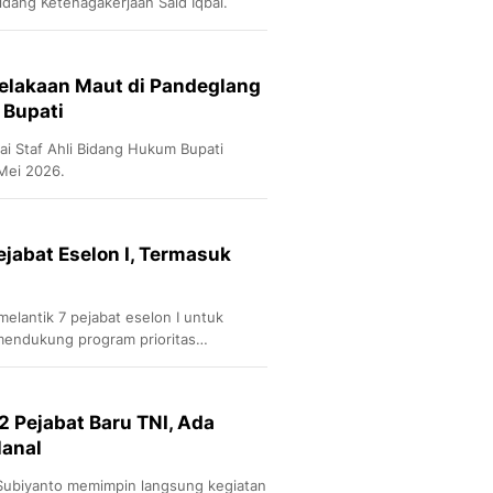
dang Ketenagakerjaan Said Iqbal.
elakaan Maut di Pandeglang
i Bupati
ai Staf Ahli Bidang Hukum Bupati
Mei 2026.
ejabat Eselon I, Termasuk
lantik 7 pejabat eselon I untuk
mendukung program prioritas
2 Pejabat Baru TNI, Ada
anal
Subiyanto memimpin langsung kegiatan