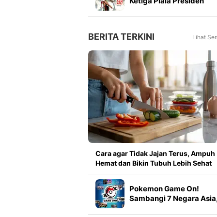
Ketiga Piala Presiden
2026, Marcos Santos
Soroti Fokus di Babak
Kedua
BERITA TERKINI
Lihat Se
Cara agar Tidak Jajan Terus, Ampuh
Hemat dan Bikin Tubuh Lebih Sehat
Pokemon Game On!
Sambangi 7 Negara Asia
Indonesia?