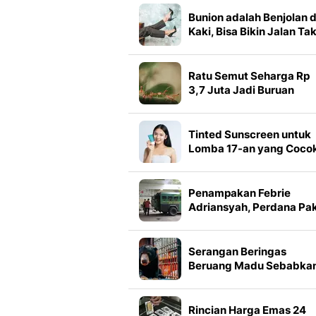
Bunion adalah Benjolan d
Kaki, Bisa Bikin Jalan Ta
Nyaman
Ratu Semut Seharga Rp
3,7 Juta Jadi Buruan
Penyelundup di Kenya
Tinted Sunscreen untuk
Lomba 17-an yang Coco
Dipakai Seharian saat
Perayaan HUT RI
Penampakan Febrie
Adriansyah, Perdana Pa
Rompi Pink dan Tangan
Diborgol
Serangan Beringas
Beruang Madu Sebabka
Warga Pingsan
Rincian Harga Emas 24