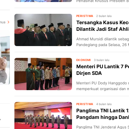
Penasihat Khusus Presiden Bi
PERISTIWA
2 bulan lalu
Tersangka Kasus Kec
mua
Dilantik Jadi Staf Ahl
Ahmad Mursidi dilantik sebag
Pandeglang pada Selasa, 26 
EKONOMI
3 bulan lalu
Menteri PU Lantik 7 P
Dirjen SDA
Menteri PU Dody Hanggodo me
memperkuat organisasi dan 
pemerintah.
PERISTIWA
4 bulan lalu
Panglima TNI Lantik 1
Pangdam hingga Danl
,
Panglima TNI Jenderal Agus 