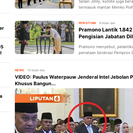
Selain Jimly, komite juga be
,
termasuk mantan Menko Pol
us
serta tiga mantan Kapolri.
PERISTIWA
9 bulan lalu
er
Pramono Lantik 1.842 
ta
Pengisian Jabatan Di
95
Pramono menyebut, pelantika
l
penataan birokrasi Pemprov D
percepatan reformasi birokras
NEWS
10 bulan lalu
VIDEO: Paulus Waterpauw Jenderal Intel Jebolan Po
a
Khusus Bangun...
a
v