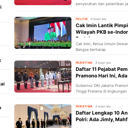
penyerahan dan pelantikan ja
i
k
POLITIK
6 bulan lalu
Cak Imin Lantik Pim
Wilayah PKB se-Indon
Partai
Cak Imin, Ketua Umum Dewan
Bangsa berharap
k
PERISTIWA
8 bulan lalu
Daftar 11 Pejabat Pem
Pramono Hari Ini, Ada
kai
Gubernur DKI Jakarta Pramon
Tinggi Pratama di lingkungan
Jakarta.
PERISTIWA
9 bulan lalu
n
Daftar Lengkap 10 An
Polri: Ada Jimly, Mah