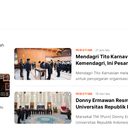
lah
PERISTIWA
21 jam lalu
Mendagri Tito Karnav
Kemendagri, Ini Pesa
Mendagri Tito Karnavian mel
untuk penyegaran organisasi
5
PERISTIWA
16 hari lalu
Donny Ermawan Resm
Universitas Republik
to
Marsekal TNI (Purn) Donny E
Universitas Republik Indones