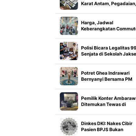
Karat Antam, Pegadaian
dan Hartadinata 7 Agust
2026
Harga, Jadwal
Keberangkatan Commut
Line Cibatuan Purwakar
- Garut 8 Agustus 2026
Polisi Bicara Legalitas 9
Senjata di Sekolah Jakse
Potret Ghea Indrawari
Bernyanyi Bersama PM
Thailand di Istana Negar
Pemilik Konter Ambaraw
Ditemukan Tewas di
Bagasi, Kepala Tertutup
Plastik
Dinkes DKI: Nakes Cibir
Pasien BPJS Bukan
Pegawai Faskes Pempro