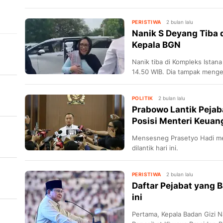
PERISTIWA
2 bulan lalu
Nanik S Deyang Tiba d
Kepala BGN
Nanik tiba di Kompleks Istana
14.50 WIB. Dia tampak menge
batik.
POLITIK
2 bulan lalu
Prabowo Lantik Pejaba
Posisi Menteri Keua
Mensesneg Prasetyo Hadi me
dilantik hari ini.
PERISTIWA
2 bulan lalu
Daftar Pejabat yang B
at
ini
Pertama, Kepala Badan Gizi 