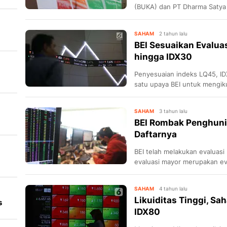
ia
(BUKA) dan PT Dharma Satya
d
SAHAM
2 tahun lalu
im
BEI Sesuaikan Evalua
hingga IDX30
Penyesuaian indeks LQ45, ID
satu upaya BEI untuk mengik
SAHAM
3 tahun lalu
BEI Rombak Penghuni
Daftarnya
BEI telah melakukan evaluasi
evaluasi mayor merupakan ev
al
jumlah saham untuk indeks di
Februari.
SAHAM
4 tahun lalu
Likuiditas Tinggi, S
s
IDX80