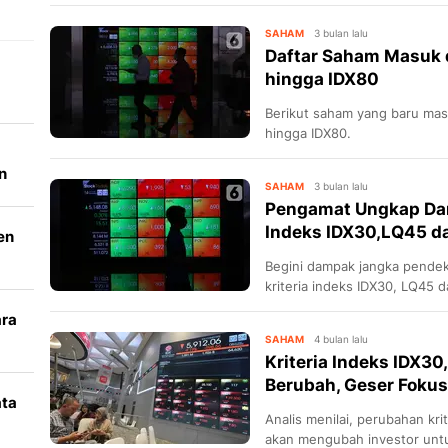
saat terjadi rebalancing besar
SAHAM
3 bulan lalu
Daftar Saham Masuk d
hingga IDX80
Berikut saham yang baru mas
hingga IDX80.
n
SAHAM
3 bulan lalu
Pengamat Ungkap Dam
Indeks IDX30,LQ45 d
en
Begini dampak jangka pendek
kriteria indeks IDX30, LQ45 
ara
SAHAM
4 bulan lalu
k
Kriteria Indeks IDX30
Berubah, Geser Fokus
ata
Analis menilai, perubahan kri
akan mengubah investor unt
i