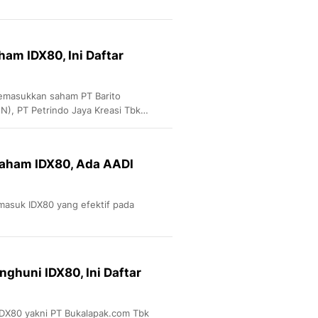
am IDX80, Ini Daftar
memasukkan saham PT Barito
), PT Petrindo Jaya Kreasi Tbk
Abadi Tbk (HRTA) dalam IDX80.
 Saham IDX80, Ada AADI
masuk IDX80 yang efektif pada
ghuni IDX80, Ini Daftar
DX80 yakni PT Bukalapak.com Tbk