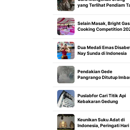
yang Terlihat Pendiam T
Aslinya Sangat Cerdas
Selain Masak, Bright Gas
Cooking Competition 20
Ajak Warga Tegal
Lestarikan Kuliner
Nusantara
Dua Medali Emas Disabe
Nay Sunda di Indonesia
Muaythai Championship
2026
Pendakian Gede
Pangrango Ditutup Imba
Kebakaran
Puslabfor Cari Titik Api
Kebakaran Gedung
Bapenda DKI
Keunikan Suku Adat di
Indonesia, Peringati Hari