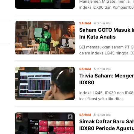
Manajemen Mitratel menilai,
indeks IDX80 dan Kompas10
MTEL memiliki likuiditas dan n
l
SAHAM
4 tahun lalu
Saham GOTO Masuk In
Ini Kata Analis
BEI memasukkan saham PT G
dalam indeks LQ45 hingga IDX
SAHAM
5 tahun lalu
Trivia Saham: Mengen
IDX80
Indeks LQ45, IDX30 dan IDX80
klasifikasi yaitu likuditas.
SAHAM
5 tahun lalu
Simak Daftar Baru S
IDX80 Periode Agust