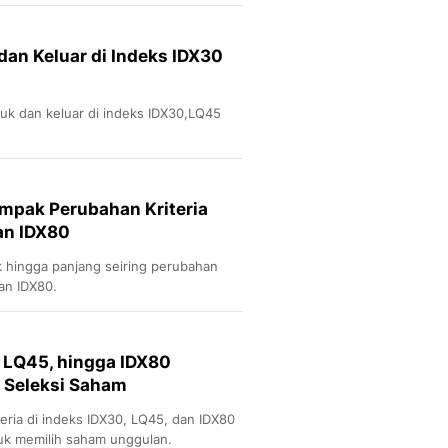
.
Sport
Berita Bola Terkini, Ja
Klasemen, Hasil Liga
an Keluar di Indeks IDX30
uk dan keluar di indeks IDX30,LQ45
pak Perubahan Kriteria
an IDX80
 hingga panjang seiring perubahan
dan IDX80.
, LQ45, hingga IDX80
 Seleksi Saham
teria di indeks IDX30, LQ45, dan IDX80
uk memilih saham unggulan.