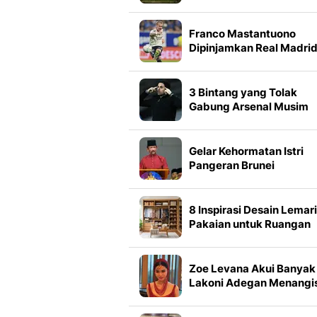
Masyarakat Adat Sedun
Franco Mastantuono
Dipinjamkan Real Madri
ke Fiorentina untuk Mus
2026/2027
3 Bintang yang Tolak
Gabung Arsenal Musim
Panas Ini
Gelar Kehormatan Istri
Pangeran Brunei
Darussalam Dicabut
8 Inspirasi Desain Lemari
Pakaian untuk Ruangan
Lebih Rapi dan Fungsion
Zoe Levana Akui Banyak
Lakoni Adegan Menangi
di Series 'GARAM MUDA'