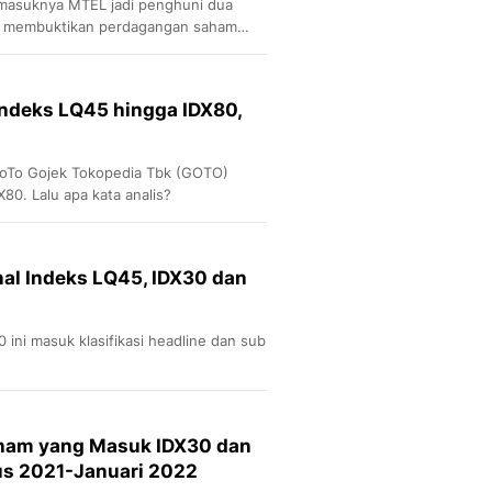
 masuknya MTEL jadi penghuni dua
0 membuktikan perdagangan saham
ilai yang tinggi.
deks LQ45 hingga IDX80,
oTo Gojek Tokopedia Tbk (GOTO)
80. Lalu apa kata analis?
al Indeks LQ45, IDX30 dan
 ini masuk klasifikasi headline dan sub
aham yang Masuk IDX30 dan
us 2021-Januari 2022