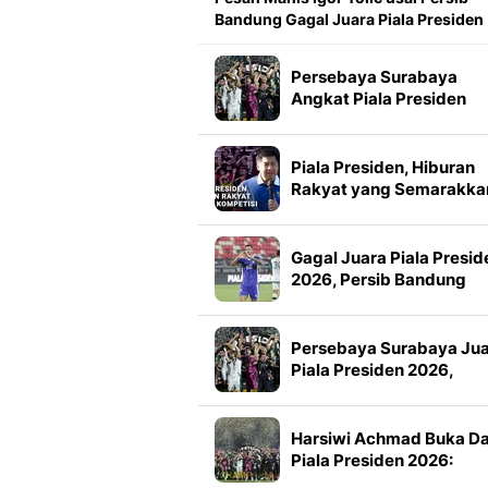
Bandung Gagal Juara Piala Presiden
Persebaya Surabaya
Angkat Piala Presiden
2026, Francisco Rivera:
Kini Kami Lebih Percaya
Diri
Piala Presiden, Hiburan
Rakyat yang Semarakka
Jeda Kompetisi
Gagal Juara Piala Presid
2026, Persib Bandung
Petik Banyak Pelajaran
Persebaya Surabaya Ju
Piala Presiden 2026,
Manajemen Imbau Bone
Tak Konvoi
Harsiwi Achmad Buka D
Piala Presiden 2026:
Meningkat 16 Persen dar