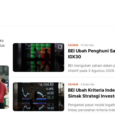
ks
tus
SAHAM
12 hari lalu
BEI Ubah Penghuni S
IDX30
BEI mengubah saham dalam ja
efektif pada 3 Agustus 2026.
SAHAM
3 bulan lalu
BEI Ubah Kriteria Ind
Simak Strategi Inves
Pengamat pasar modal ingatk
imbas perubahan kriteria inde