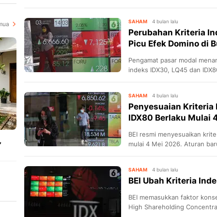
SAHAM
4 bulan lalu
mua
Perubahan Kriteria I
Picu Efek Domino di Bu
Pengamat pasar modal menang
indeks IDX30, LQ45 dan IDX8
SAHAM
4 bulan lalu
Penyesuaian Kriteria
IDX80 Berlaku Mulai 
BEI resmi menyesuaikan krite
,
mulai 4 Mei 2026. Aturan ba
menjaga relevansi bagi invest
SAHAM
4 bulan lalu
BEI Ubah Kriteria Ind
iar
BEI memasukkan faktor konse
High Shareholding Concentra
IDX30,IDX45 dan IDX80.