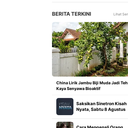
Tahun Lalu
BERITA TERKINI
Lihat Se
China Lirik Jambu Biji Muda Jadi Teh
Kaya Senyawa Bioaktif
Saksikan Sinetron Kisah
Nyata, Sabtu 8 Agustus
Pukul 13.00 WIB di Indos
Cara Mengenali Orang