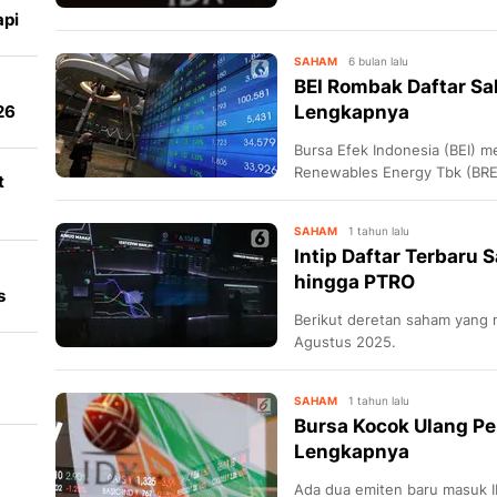
api
SAHAM
6 bulan lalu
BEI Rombak Daftar Sah
26
Lengkapnya
Bursa Efek Indonesia (BEI) 
Renewables Energy Tbk (BREN
t
(CUAN), dan PT Hartadinata 
SAHAM
1 tahun lalu
Intip Daftar Terbaru
hingga PTRO
s
Berikut deretan saham yang 
Agustus 2025.
SAHAM
1 tahun lalu
Bursa Kocok Ulang Pen
Lengkapnya
Ada dua emiten baru masuk I