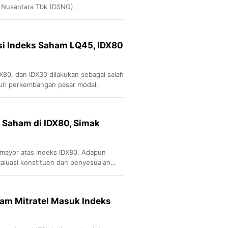
 Nusantara Tbk (DSNG).
si Indeks Saham LQ45, IDX80
X80, dan IDX30 dilakukan sebagai salah
uti perkembangan pasar modal.
 Saham di IDX80, Simak
 mayor atas indeks IDX80. Adapun
aluasi konstituen dan penyesuaian
lakukan pada Januari dan efektif pada
aham Mitratel Masuk Indeks