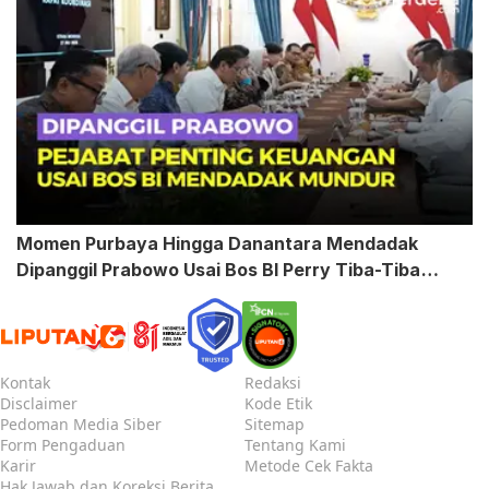
Momen Purbaya Hingga Danantara Mendadak
Dipanggil Prabowo Usai Bos BI Perry Tiba-Tiba
Mundur
Kontak
Redaksi
Disclaimer
Kode Etik
Pedoman Media Siber
Sitemap
Form Pengaduan
Tentang Kami
Karir
Metode Cek Fakta
Hak Jawab dan Koreksi Berita