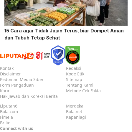
15 Cara agar Tidak Jajan Terus, biar Dompet Aman
dan Tubuh Tetap Sehat
Kontak
Redaksi
Disclaimer
Kode Etik
Pedoman Media Siber
Sitemap
Form Pengaduan
Tentang Kami
Karir
Metode Cek Fakta
Hak Jawab dan Koreksi Berita
Liputan6
Merdeka
Bola.com
Bola.net
Fimela
Kapanlagi
Brilio
Connect with us